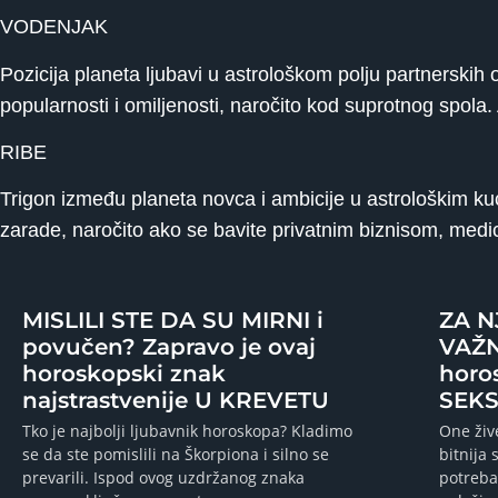
VODENJAK
Pozicija planeta ljubavi u astrološkom polju partnerskih 
popularnosti i omiljenosti, naročito kod suprotnog spola. 
RIBE
Trigon između planeta novca i ambicije u astrološkim ku
zarade, naročito ako se bavite privatnim biznisom, med
MISLILI STE DA SU MIRNI i
ZA N
povučen? Zapravo je ovaj
VAŽN
horoskopski znak
horo
najstrastvenije U KREVETU
SEKS
Tko je najbolji ljubavnik horoskopa? Kladimo
One živ
se da ste pomislili na Škorpiona i silno se
bitnija 
prevarili. Ispod ovog uzdržanog znaka
potreba