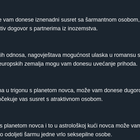
može vam donese iznenadni susret sa šarmantnom osobo
ativ dogovor s partnerima iz inozemstva.
skih odnosa, nagovještava mogućnost ulaska u romansu 
noeuropskih zemalja mogu vam donesu uvećanje prihoda.
ina u trigonu s planetom novca, može vam donese dugoro
očekuje vas susret s atraktivnom osobom.
s planetom novca i to u astrološkoj kući novca može vam 
o odoljeti šarmu jedne vrlo seksepilne osobe.