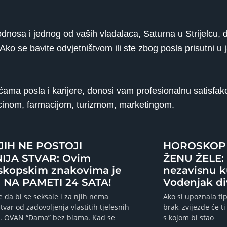
odnosa i jednog od vaših vladalaca, Saturna u Strijelcu, 
Ako se bavite odvjetništvom ili ste zbog posla prisutni u j
ćama posla i karijere, donosi vam profesionalnu satisfak
icinom, farmacijom, turizmom, marketingom.
JIH NE POSTOJI
HOROSKOP 
IJA STVAR: Ovim
ŽENU ŽELE: 
skopskim znakovima je
nezavisnu k
 NA PAMETI 24 SATA!
Vodenjak di
e da bi se seksale i za njih nema
Ako si upoznala tip
stvar od zadovoljenja vlastitih tjelesnih
brak, zvijezde će ti 
. OVAN “Dama” bez blama. Kad se
s kojom bi stao