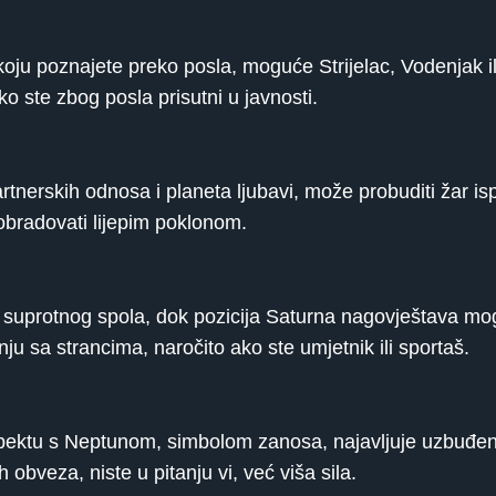
ju poznajete preko posla, moguće Strijelac, Vodenjak il
ko ste zbog posla prisutni u javnosti.
nerskih odnosa i planeta ljubavi, može probuditi žar isp
 obradovati lijepim poklonom.
 suprotnog spola, dok pozicija Saturna nagovještava mo
 sa strancima, naročito ako ste umjetnik ili sportaš.
pektu s Neptunom, simbolom zanosa, najavljuje uzbuđen
 obveza, niste u pitanju vi, već viša sila.