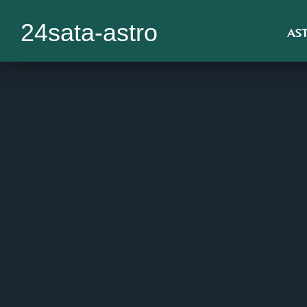
24sata-astro
AS