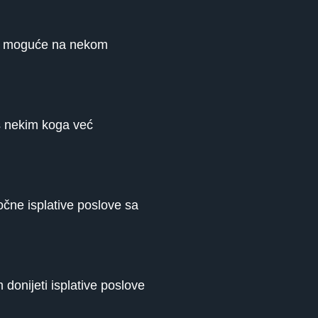
m, moguće na nekom
s nekim koga već
čne isplative poslove sa
donijeti isplative poslove