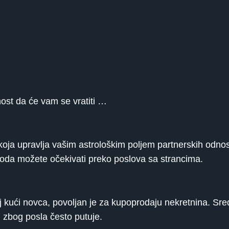
tnost da će vam se vratiti …
koja upravlja vašim astrološkim poljem partnerskih odnos
da možete očekivati ​​preko poslova sa strancima.
j kući novca, povoljan je za kupoprodaju nekretnina. Sr
i zbog posla često putuje.