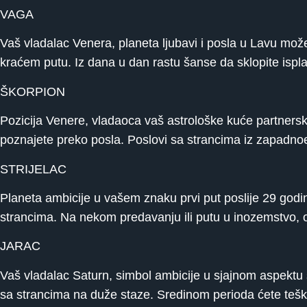
VAGA
Vaš vladalac Venera, planeta ljubavi i posla u Lavu 
kraćem putu. Iz dana u dan rastu šanse da sklopite ispl
ŠKORPION
Pozicija Venere, vladaoca vaš astrološke kuće partner
poznajete preko posla. Poslovi sa strancima iz zapad
STRIJELAC
Planeta ambicije u vašem znaku prvi put poslije 29 god
strancima. Na nekom predavanju ili putu u inozemstvo, 
JARAC
Vaš vladalac Saturn, simbol ambicije u sjajnom aspektu 
sa strancima na duže staze. Sredinom perioda ćete tešk