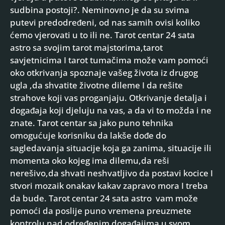
sudbina postoji?. Neminovno je da su svima
putevi predodređeni, od nas samih ovisi koliko
ćemo vjerovati u to ili ne. Tarot centar 24 sata
astro sa svojim tarot majstorima,tarot
savjetnicima I tarot tumačima može vam pomoći
oko otkrivanja spoznaje vašeg života iz drugog
ugla ,da shvatite životne dileme I da rešite
strahove koji vas proganjaju. Otkrivanje detalja i
događaja koji djeluju na vas, a da vi to možda i ne
znate. Tarot centar sa jako puno tehnika
omogućuje korisniku da lakše dođe do
sagledavanja situacije koja ga zanima, situacije ili
momenta oko kojeg ima dilemu,da reši
nerešivo,da shvati neshvatljivo da postavi kocice I
stvori mozaik onakav kakav zapravo mora I treba
da bude. Tarot centar 24 sata astro vam može
pomoći da poslije puno vremena preuzmete
kontrolu nad određenim događajima u svom