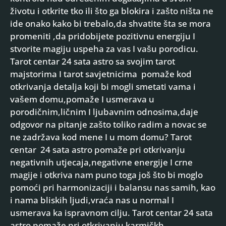
životu i otkrite tko ili što ga blokira i zašto ništa ne
ide onako kako bi trebalo,da shvatite šta se mora
promeniti ,da pridobijete pozitivnu energiju I
stvorite magiju uspeha za vas I vašu porodicu.
Tarot centar 24 sata astro sa svojim tarot
majstorima I tarot savjetnicima pomaže kod
otkrivanja detalja koji bi mogli smetati vama i
vašem domu,pomaže I usmerava u
porodičnim,ličnim I ljubavnim odnosima,daje
odgovor na pitanje zašto toliko radim a novac se
ne zadržava kod mene I u mom domu? Tarot
centar 24 sata astro pomaže pri otkrivanju
negativnih utjecaja,negativne energije I crne
magije i otkriva nam puno toga još što bi moglo
pomoći pri harmonizaciji i balansu nas samih, kao
i nama bliskih ljudi,vraća nas u normal I
usmerava ka ispravnom cilju. Tarot centar 24 sata
astro pomaže pri otkrivanju karmičkh