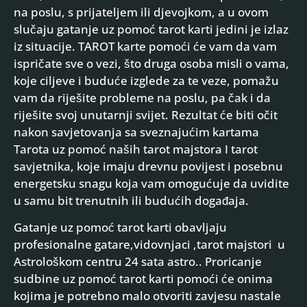
na poslu, s prijateljem ili djevojkom, a u ovom
slučaju gatanje uz pomoć tarot karti jedini je izlaz
iz situacije. TAROT karte pomoći će vam da vam
ispričate sve o vezi, što druga osoba misli o vama,
koje ciljeve i buduće izglede za te veze, pomažu
vam da riješite probleme na poslu, pa čak i da
riješite svoj unutarnji svijet. Rezultat će biti očit
nakon savjetovanja sa sveznajućim kartama
Tarota uz pomoć naših tarot majstora I tarot
savjetnika, koje imaju drevnu povijest i posebnu
energetsku snagu koja vam omogućuje da uvidite
u samu bit trenutnih ili budućih događaja.
Gatanje uz pomoć tarot karti obavljaju
profesionalne gatare,vidovnjaci ,tarot majstori u
Astrološkom centru 24 sata astro.. Proricanje
sudbine uz pomoć tarot karti pomoći će onima
kojima je potrebno malo otvoriti zavjesu nastale