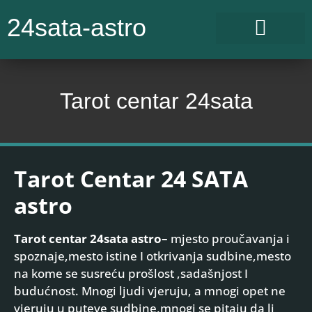
24sata-astro
ASTRO CENTAR
Tarot centar 24sata
Tarot Centar 24 SATA
astro
Tarot centar 24sata astro–
mjesto proučavanja i
spoznaje,mesto istine I otkrivanja sudbine,mesto
na kome se susreću prošlost ,sadašnjost I
budućnost. Mnogi ljudi vjeruju, a mnogi opet ne
vjeruju u puteve sudbine,mnogi se pitaju da li