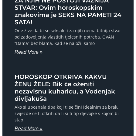
ZA NJIH NE POSTOJI VAŽNIJA
STVAR: Ovim horoskopskim
znakovima je SEKS NA PAMETI 24
SATA!
One žive da bi se seksale i za njih nema bitnija stvar
od zadovoljenja vlastitih tjelesnih potreba. OVAN
“Dama” bez blama. Kad se naloži, samo
Read More »
HOROSKOP OTKRIVA KAKVU
ŽENU ŽELE: Bik će oženiti
nezavisnu kuharicu, a Vodenjak
divljakuša
Ako si upoznala tipa koji ti se čini idealnim za brak,
zvijezde će ti otkriti da li si ti tip djevojke s kojom bi
stao
Read More »