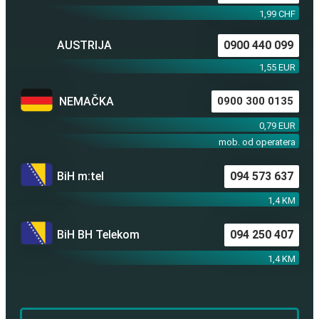
1,99 CHF
AUSTRIJA
0900 440 099
1,55 EUR
NEMAČKA
0900 300 0135
0,79 EUR
mob. od operatera
BiH m:tel
094 573 637
1,4 KM
BiH BH Telekom
094 250 407
1,4 KM