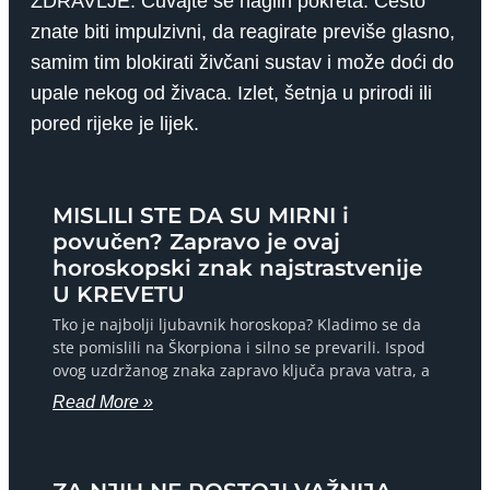
ZDRAVLJE: Čuvajte se naglih pokreta. Često
znate biti impulzivni, da reagirate previše glasno,
samim tim blokirati živčani sustav i može doći do
upale nekog od živaca. Izlet, šetnja u prirodi ili
pored rijeke je lijek.
MISLILI STE DA SU MIRNI i
povučen? Zapravo je ovaj
horoskopski znak najstrastvenije
U KREVETU
Tko je najbolji ljubavnik horoskopa? Kladimo se da
ste pomislili na Škorpiona i silno se prevarili. Ispod
ovog uzdržanog znaka zapravo ključa prava vatra, a
Read More »