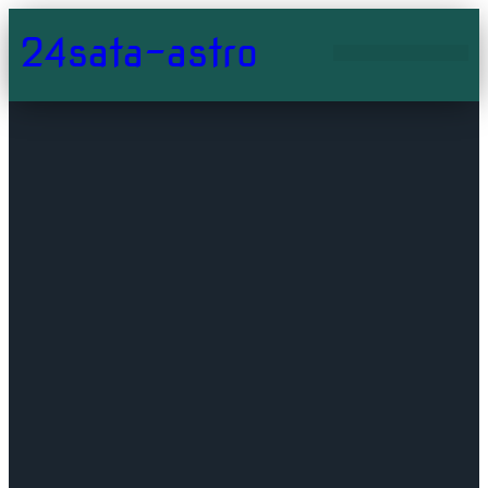
24sata-astro
ASTRO CENTAR