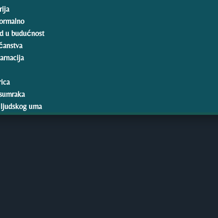
ija
ormalno
d u budućnost
čanstva
arnacija
rica
sumraka
 ljudskog uma