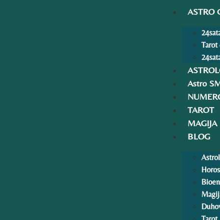
ASTRO 
24sata
Tarot
24sata
ASTROL
Astro S
NUMERO
TAROT
MAGIJA
BLOG
Astrol
Horo
Bioen
Magij
Duhov
Tarot