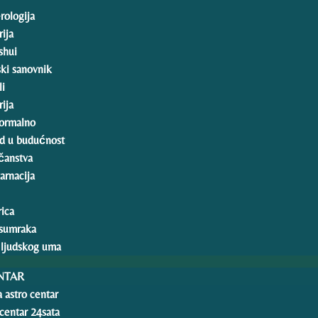
ologija
ija
shui
ski sanovnik
li
ija
ormalno
d u budućnost
čanstva
arnacija
rica
sumraka
 ljudskog uma
NTAR
 astro centar
 centar 24sata