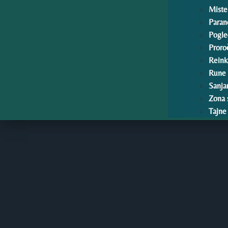
Mister
Paran
Pogle
Proro
Reink
Rune
Sanja
Zona 
Tajne