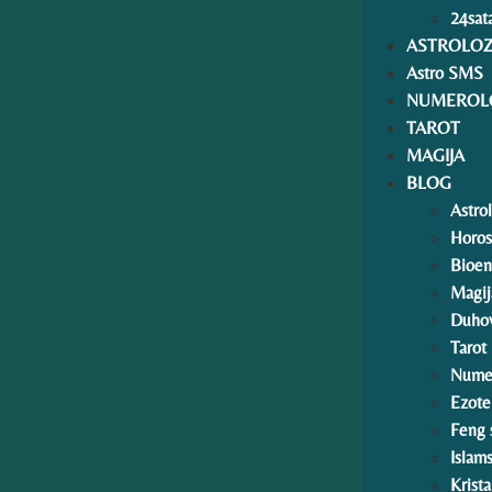
24sata
ASTROLOZ
Astro SMS
NUMEROLO
TAROT
MAGIJA
BLOG
Astrol
Horo
Bioen
Magij
Duhov
Tarot
Numer
Ezoter
Feng 
Islam
Krista