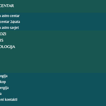
CENTAR
 astro centar
 centar 24sata
 astro savjet
OZI
MS
LOGIJA
ogija
skop
ergija
a
ni kontakti