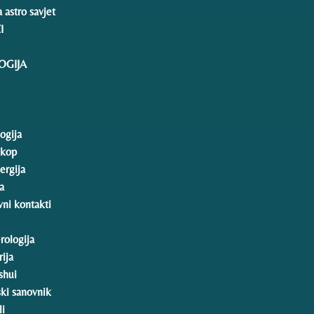
 astro savjet
I
GIJA
ogija
skop
ergija
a
ni kontakti
ologija
ija
shui
ski sanovnik
li