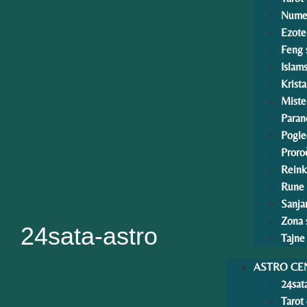
Numer
Ezoter
Feng 
Islam
Krista
Mister
Paran
Pogle
Proro
Reink
Rune
Sanja
Zona 
24sata-astro
Tajne
ASTRO CE
24sata
Tarot