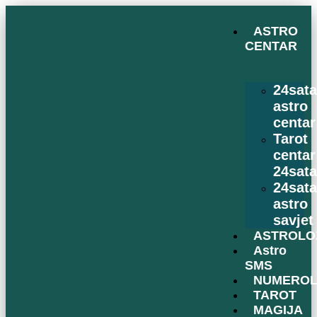
ASTRO
CENTAR
24sat
astro
centar
Tarot
centar
24sat
24sat
astro
savjet
ASTROLO
Astro
SMS
NUMEROL
TAROT
MAGIJA