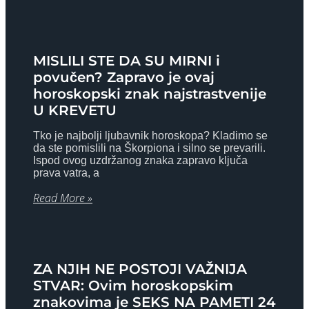
MISLILI STE DA SU MIRNI i
povučen? Zapravo je ovaj
horoskopski znak najstrastvenije
U KREVETU
Tko je najbolji ljubavnik horoskopa? Kladimo se
da ste pomislili na Škorpiona i silno se prevarili.
Ispod ovog uzdržanog znaka zapravo ključa
prava vatra, a
Read More »
ZA NJIH NE POSTOJI VAŽNIJA
STVAR: Ovim horoskopskim
znakovima je SEKS NA PAMETI 24