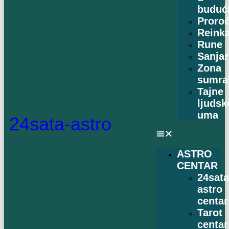
buduć
Proro
Reinka
Rune
Sanjar
Zona
sumra
Tajne
ljudsk
uma
24sata-astro
ASTRO
CENTAR
24sat
astro
centar
Tarot
centar