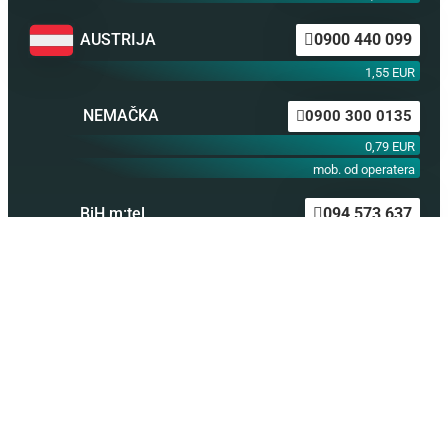
AUSTRIJA
0900 440 099
1,55 EUR
NEMAČKA
0900 300 0135
0,79 EUR
mob. od operatera
BiH m:tel
094 573 637
1,4 KM
BiH BH Telekom
094 250 407
1,4 KM