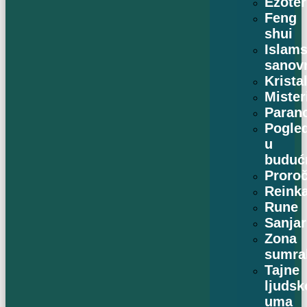
Ezoter
Feng
shui
Islams
sanov
Kristal
Mister
Paran
Pogle
u
buduć
Proro
Reinka
Rune
Sanjar
Zona
sumra
Tajne
ljudsk
uma