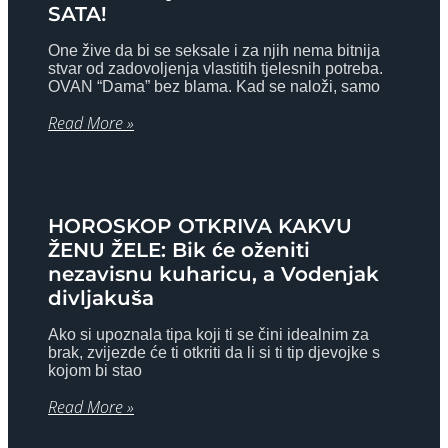
SATA!
One žive da bi se seksale i za njih nema bitnija
stvar od zadovoljenja vlastitih tjelesnih potreba.
OVAN “Dama” bez blama. Kad se naloži, samo
Read More »
HOROSKOP OTKRIVA KAKVU
ŽENU ŽELE: Bik će oženiti
nezavisnu kuharicu, a Vodenjak
divljakuša
Ako si upoznala tipa koji ti se čini idealnim za
brak, zvijezde će ti otkriti da li si ti tip djevojke s
kojom bi stao
Read More »