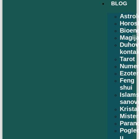
BLOG
Astrol
Horos
Bioene
Magij
Duhov
kontak
Tarot
Numer
Ezoter
Feng
shui
Islams
sanov
Kristal
Mister
Paran
Pogle
u