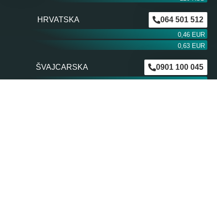
HRVATSKA
064 501 512
0,46 EUR
0,63 EUR
ŠVAJCARSKA
0901 100 045
1,99 CHF
AUSTRIJA
0900 440 099
1,55 EUR
NEMAČKA
0900 300 0135
0,79 EUR
mob. od operatera
BiH m:tel
094 573 637
1,4 KM