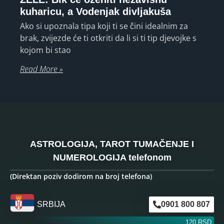
kuharicu, a Vodenjak divljakuša
Ako si upoznala tipa koji ti se čini idealnim za
brak, zvijezde će ti otkriti da li si ti tip djevojke s
kojom bi stao
Read More »
ASTROLOGIJA, TAROT TUMAČENJE I
NUMEROLOGIJA telefonom
(Direktan poziv dodirom na broj telefona)
SRBIJA
0901 800 807
120 RSD