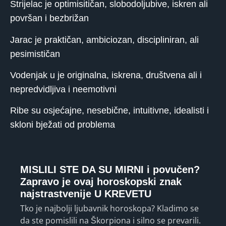
Strijelac je optimisitičan, slobodoljubive, iskren ali
površan i bezbrižan
Jarac je praktičan, ambiciozan, discipliniran, ali
pesimističan
Vodenjak u je originalna, iskrena, društvena ali i
nepredvidljiva i neemotivni
Ribe su osjećajne, nesebične, intuitivne, idealisti i
skloni bježati od problema
MISLILI STE DA SU MIRNI i povučen?
Zapravo je ovaj horoskopski znak
najstrastvenije U KREVETU
Tko je najbolji ljubavnik horoskopa? Kladimo se
da ste pomislili na Škorpiona i silno se prevarili.