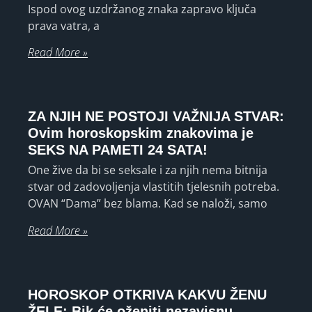
Ispod ovog uzdržanog znaka zapravo ključa
prava vatra, a
Read More »
ZA NJIH NE POSTOJI VAŽNIJA STVAR:
Ovim horoskopskim znakovima je
SEKS NA PAMETI 24 SATA!
One žive da bi se seksale i za njih nema bitnija
stvar od zadovoljenja vlastitih tjelesnih potreba.
OVAN “Dama” bez blama. Kad se naloži, samo
Read More »
HOROSKOP OTKRIVA KAKVU ŽENU
ŽELE: Bik će oženiti nezavisnu