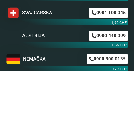
ŠVAJCARSKA
0901 100 045
1,99 CHF
AUSTRIJA
0900 440 099
1,55 EUR
NEMAČKA
0900 300 0135
0,79 EUR
mob. od operatera
BiH m:tel
094 573 637
1,4 KM
BiH BH Telekom
094 250 407
1,4 KM