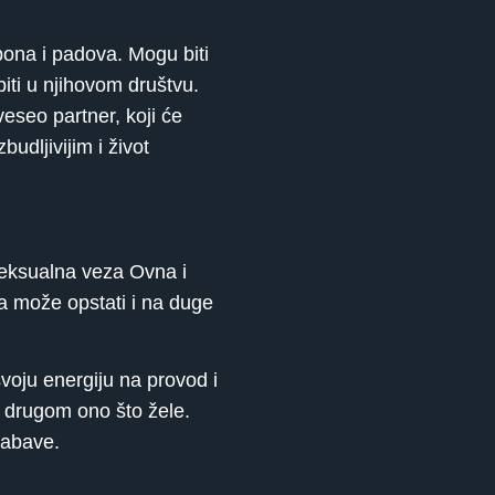
pona i padova. Mogu biti
 biti u njihovom društvu.
eseo partner, koji će
udljivijim i život
seksualna veza Ovna i
za može opstati i na duge
svoju energiju na provod i
no drugom ono što žele.
zabave.