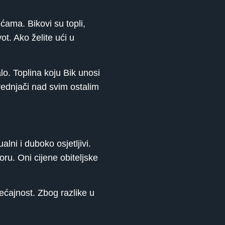
ćama. Bikovi su topli,
vot. Ako želite ući u
o. Toplina koju Bik unosi
prednjači nad svim ostalim
lni i duboko osjetljivi.
oru. Oni cijene obiteljske
jećajnost. Zbog razlike u