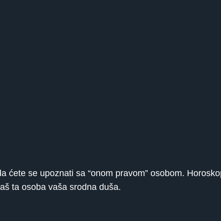
ti da ćete se upoznati sa “onom pravom” osobom. Horos
 baš ta osoba vaša srodna duša.