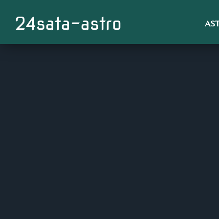
24sata-astro
AS