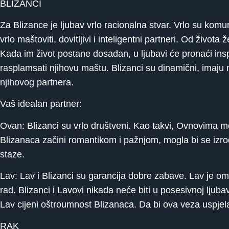
BLIZANCI
Za Blizance je ljubav vrlo racionalna stvar. Vrlo su kom
vrlo maštoviti, dovitljivi i inteligentni partneri. Od život
Kada im život postane dosadan, u ljubavi će pronaći insp
rasplamsati njihovu maštu. Blizanci su dinamični, imaju ne
njihovog partnera.
Vaš idealan partner:
Ovan: Blizanci su vrlo društveni. Kao takvi, Ovnovima m
Blizanaca začini romantikom i pažnjom, mogla bi se izrodi
staze.
Lav: Lav i Blizanci su garancija dobre zabave. Lav je omi
rad. Blizanci i Lavovi nikada neće biti u posesivnoj ljuba
Lav cijeni oštroumnost Blizanaca. Da bi ova veza uspje
RAK