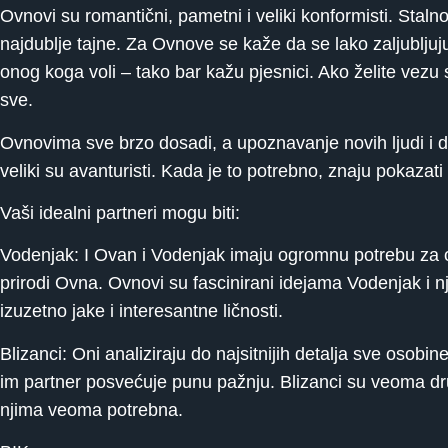
Ovnovi su romantični, pametni i veliki konformisti. Staln
najdublje tajne. Za Ovnove se kaže da se lako zaljubljuju
onog koga voli – tako bar kažu pjesnici. Ako želite vezu 
sve.
Ovnovima sve brzo dosadi, a upoznavanje novih ljudi i do
veliki su avanturisti. Kada je to potrebno, znaju pokazat
Vaši idealni partneri mogu biti:
Vodenjak: I Ovan i Vodenjak imaju ogromnu potrebu za o
prirodi Ovna. Ovnovi su fascinirani idejama Vodenjak i 
izuzetno jake i interesantne ličnosti.
Blizanci: Oni analiziraju do najsitnijih detalja sve osobi
im partner posvećuje punu pažnju. Blizanci su veoma dru
njima veoma potrebna.