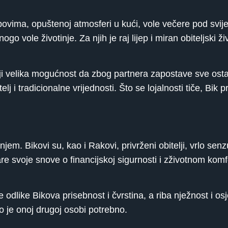
upovima, opuštenoj atmosferi u kući, vole večere pod svije
nogo vole životinje. Za njih je raj lijep i miran obiteljski ži
ji velika mogućnost da zbog partnera zapostave sve ostal
j i tradicionalne vrijednosti. Što se lojalnosti tiče, Bik 
m. Bikovi su, kao i Rakovi, privrženi obitelji, vrlo senzua
re svoje snove o financijskoj sigurnosti i zživotnom komf
 odlike Bikova prisebnost i čvrstina, a riba nježnost i os
 je onoj drugoj osobi potrebno.