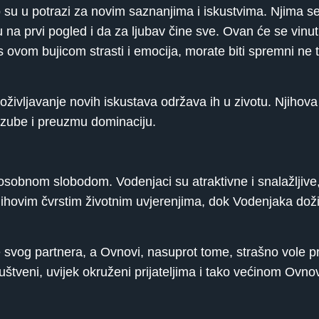
o su u potrazi za novim saznanjima i iskustvima. Njima se
 na prvi pogled i da za ljubav čine sve. Ovan će se vinut
s ovom bujicom strasti i emocija, morate biti spremni ne t
življavanje novih iskustava održava ih u zivotu. Njihova
i zube i preuzmu dominaciju.
sobnom slobodom. Vodenjaci su atraktivne i snalažljive
njihovim čvrstim životnim uvjerenjima, dok Vodenjaka do
ne svog partnera, a Ovnovi, nasuprot tome, strašno vole pri
štveni, uvijek okruženi prijateljima i tako većinom Ovno