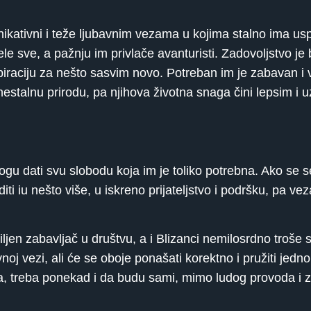
unikativni i teže ljubavnim vezama u kojima stalno ima us
a žele sve, a pažnju im privlače avanturisti. Zadovoljstvo je
iraciju za nešto sasvim novo. Potreban im je zabavan i v
stalnu prirodu, pa njihova životna snaga čini lepsim i uzb
ogu dati svu slobodu koja im je toliko potrebna. Ako se 
ti iu nešto više, u iskreno prijateljstvo i podršku, pa ve
ljen zabavljač u društvu, a i Blizanci nemilosrdno troše 
vnoj vezi, ali će se oboje ponašati korektno i pružiti jed
la, treba ponekad i da budu sami, mimo ludog provoda i 