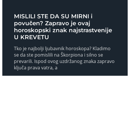
MISLILI STE DA SU MIRNI i
povučen? Zapravo je ovaj
horoskopski znak najstrastvenije
U KREVETU
Tko je najbolji ljubavnik horoskopa? Kladimo
se da ste pomislili na Škorpiona i silno se
prevarili. Ispod ovog uzdržanog znaka zapravo
ključa prava vatra, a
Read More »
ZA NJIH NE POSTOJI VAŽNIJA
STVAR: Ovim horoskopskim
znakovima je SEKS NA PAMETI 24
SATA!