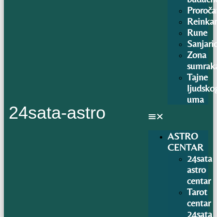
Proroča
Reinkar
Rune
Sanjari
Zona
sumrak
Tajne
ljudsko
uma
24sata-astro
ASTRO
CENTAR
24sata
astro
centar
Tarot
centar
24sata