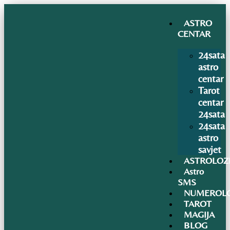
ASTRO
CENTAR
24sata
astro
centar
Tarot
centar
24sata
24sata
astro
savjet
ASTROLOZ
Astro
SMS
NUMEROLO
TAROT
MAGIJA
BLOG