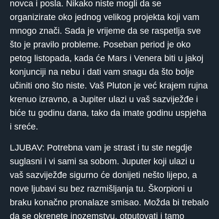
novca i posla. Nikako niste mogli da se
organizirate oko jednog velikog projekta koji vam
mnogo znači. Sada je vrijeme da se raspetlja sve
što je pravilo probleme. Poseban period je oko
petog listopada, kada će Mars i Venera biti u jakoj
konjunciji na nebu i dati vam snagu da što bolje
učiniti ono što niste. Vaš Pluton je već krajem rujna
krenuo izravno, a Jupiter ulazi u vaš sazviježđe i
biće tu godinu dana, tako da imate godinu uspjeha
i sreće.
LJUBAV: Potrebna vam je strast i tu ste negdje
suglasni i vi sami sa sobom. Juputer koji ulazi u
vaš sazviježđe sigurno će donijeti nešto lijepo, a
nove ljubavi su bez razmišljanja tu. Škorpioni u
braku konačno pronalaze smisao. Možda bi trebalo
da se okrenete inozemstvu, otputovati i tamo