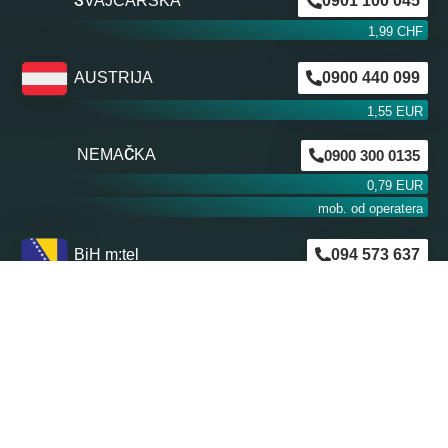
ŠVAJCARSKA
0901 100 045
1,99 CHF
AUSTRIJA
0900 440 099
1,55 EUR
NEMAČKA
0900 300 0135
0,79 EUR
mob. od operatera
BiH m:tel
094 573 637
1,4 KM
BiH BH Telekom
094 250 407
1,4 KM