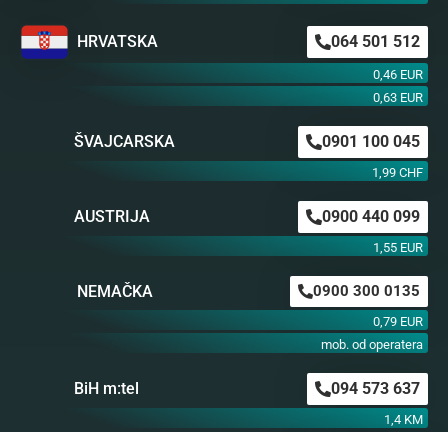
HRVATSKA
064 501 512
0,46 EUR
0,63 EUR
ŠVAJCARSKA
0901 100 045
1,99 CHF
AUSTRIJA
0900 440 099
1,55 EUR
NEMAČKA
0900 300 0135
0,79 EUR
mob. od operatera
BiH m:tel
094 573 637
1,4 KM