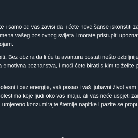
ke i samo od vas zavisi da li ćete nove šanse iskoristiti
ika imena vašeg poslovnog svijeta i morate pristupiti upoz
dojam.
. Bez obzira da li će ta avantura postati nešto ozbiljnije i
 emotivna poznanstva, i moći ćete birati s kim to želite p
olesni i bez energije, vaš posao i vaš ljubavni život vam 
stima koje ljudi oko vas imaju, ali vas neće uspjeti zara
mjereno konzumirajte štetnije napitke i pazite se propu