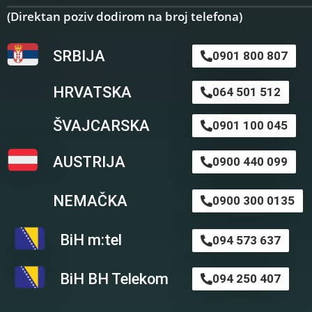
(Direktan poziv dodirom na broj telefona)
SRBIJA
0901 800 807
HRVATSKA
064 501 512
ŠVAJCARSKA
0901 100 045
AUSTRIJA
0900 440 099
NEMAČKA
0900 300 0135
BiH m:tel
094 573 637
BiH BH Telekom
094 250 407