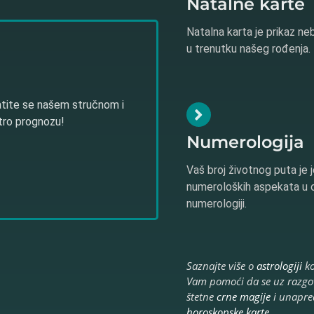
Natalne karte
Natalna karta je prikaz ne
u trenutku našeg rođenja.
atite se našem stručnom i
stro prognozu!
Numerologija
Vaš broj životnog puta je j
numeroloških aspekata u 
numerologiji.
Saznajte više o
astrologiji
ko
Vam pomoći da se uz razgo
štetne
crne magije
i unapre
horoskopske karte
.