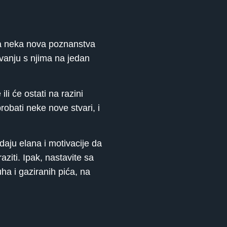
 za neka nova poznanstva
navanju s njima na jedan
li će ostati na razini
robati neke nove stvari, i
daju elana i motivacije da
ziti. Ipak, nastavite sa
ha i gaziranih pića, na