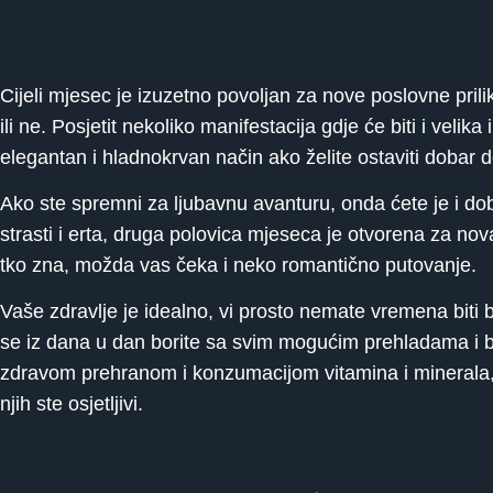
Cijeli mjesec je izuzetno povoljan za nove poslovne prili
ili ne. Posjetit nekoliko manifestacija gdje će biti i vel
elegantan i hladnokrvan način ako želite ostaviti dobar 
Ako ste spremni za ljubavnu avanturu, onda ćete je i dobiti
strasti i erta, druga polovica mjeseca je otvorena za nova
tko zna, možda vas čeka i neko romantično putovanje.
Vaše zdravlje je idealno, vi prosto nemate vremena biti b
se iz dana u dan borite sa svim mogućim prehladama i bole
zdravom prehranom i konzumacijom vitamina i minerala, u
njih ste osjetljivi.