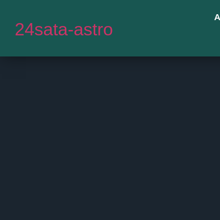
A
24sata-astro