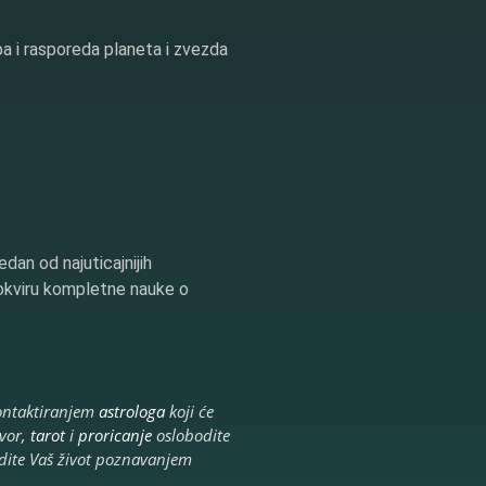
ba i rasporeda planeta i zvezda
edan od najuticajnijih
okviru kompletne nauke o
ntaktiranjem
astrologa
koji će
vor,
tarot
i
proricanje
oslobodite
dite Vaš život poznavanjem