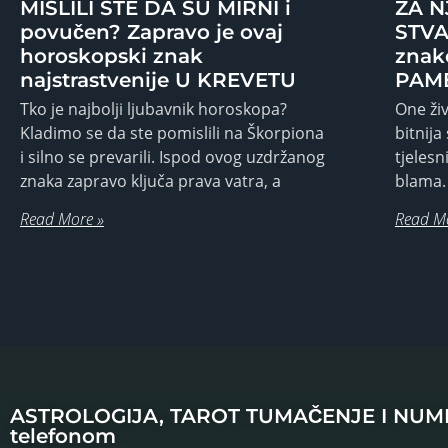
MISLILI STE DA SU MIRNI i
ZA N
povučen? Zapravo je ovaj
STVA
horoskopski znak
znak
najstrastvenije U KREVETU
PAME
Tko je najbolji ljubavnik horoskopa?
One živ
Kladimo se da ste pomislili na Škorpiona
bitnija
i silno se prevarili. Ispod ovog uzdržanog
tjeles
znaka zapravo ključa prava vatra, a
blama.
Read More »
Read M
ASTROLOGIJA, TAROT TUMAČENJE I NU
telefonom