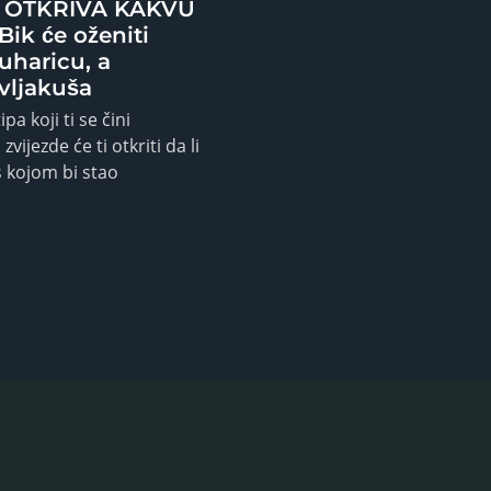
OTKRIVA KAKVU
ik će oženiti
uharicu, a
vljakuša
pa koji ti se čini
zvijezde će ti otkriti da li
 s kojom bi stao