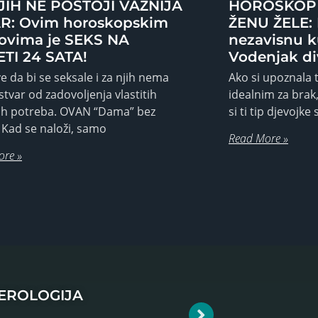
JIH NE POSTOJI VAŽNIJA
HOROSKOP 
R: Ovim horoskopskim
ŽENU ŽELE: B
ovima je SEKS NA
nezavisnu k
TI 24 SATA!
Vodenjak di
e da bi se seksale i za njih nema
Ako si upoznala ti
 stvar od zadovoljenja vlastitih
idealnim za brak, 
nih potreba. OVAN “Dama” bez
si ti tip djevojke
 Kad se naloži, samo
Read More »
ore »
MEROLOGIJA