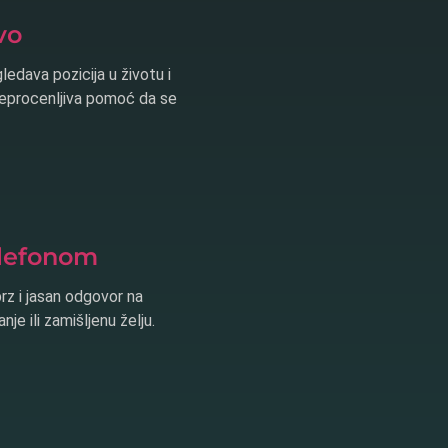
vo
ledava pozicija u životu i
 neprocenljiva pomoć da se
elefonom
brz i jasan odgovor na
je ili zamišljenu želju.