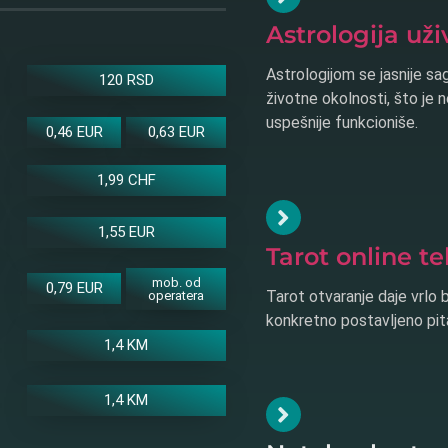
Astrologija uži
Astrologijom se jasnije sag
120 RSD
životne okolnosti, što je
uspešnije funkcioniše.
0,46 EUR
0,63 EUR
1,99 CHF
1,55 EUR
Tarot online t
mob. od
0,79 EUR
Tarot otvaranje daje vrlo 
operatera
konkretno postavljeno pitan
1,4 KM
1,4 KM