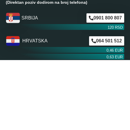
(Direktan poziv dodirom na broj telefona)
SRBIJA
0901 800 807
120 RSD
HRVATSKA
064 501 512
0,46 EUR
0,63 EUR
ŠVAJCARSKA
0901 100 045
1,99 CHF
AUSTRIJA
0900 440 099
1,55 EUR
NEMAČKA
0900 300 0135
0,79 EUR