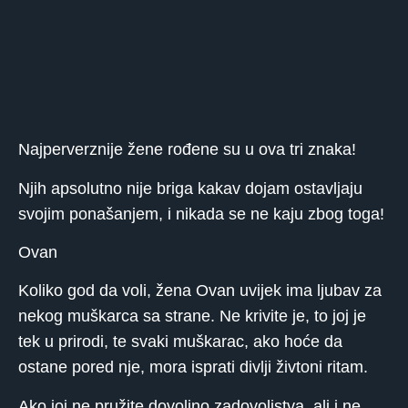
Najperverznije žene rođene su u ova tri znaka!
Njih apsolutno nije briga kakav dojam ostavljaju
svojim ponašanjem, i nikada se ne kaju zbog toga!
Ovan
Koliko god da voli, žena Ovan uvijek ima ljubav za
nekog muškarca sa strane. Ne krivite je, to joj je
tek u prirodi, te svaki muškarac, ako hoće da
ostane pored nje, mora isprati divlji živtoni ritam.
Ako joj ne pružite dovoljno zadovoljstva, ali i ne