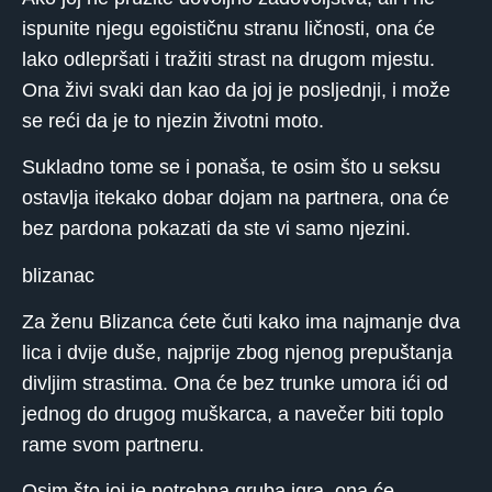
ispunite njegu egoističnu stranu ličnosti, ona će
lako odlepršati i tražiti strast na drugom mjestu.
Ona živi svaki dan kao da joj je posljednji, i može
se reći da je to njezin životni moto.
Sukladno tome se i ponaša, te osim što u seksu
ostavlja itekako dobar dojam na partnera, ona će
bez pardona pokazati da ste vi samo njezini.
blizanac
Za ženu Blizanca ćete čuti kako ima najmanje dva
lica i dvije duše, najprije zbog njenog prepuštanja
divljim strastima. Ona će bez trunke umora ići od
jednog do drugog muškarca, a navečer biti toplo
rame svom partneru.
Osim što joj je potrebna gruba igra, ona će