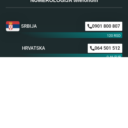
NUMEROLOGIJA telefonom
SRBIJA
0901 800 807
120 RSD
HRVATSKA
064 501 512
0,46 EUR
0,63 EUR
ŠVAJCARSKA
0901 100 045
1,99 CHF
AUSTRIJA
0900 440 099
1,55 EUR
NEMAČKA
0900 300 0135