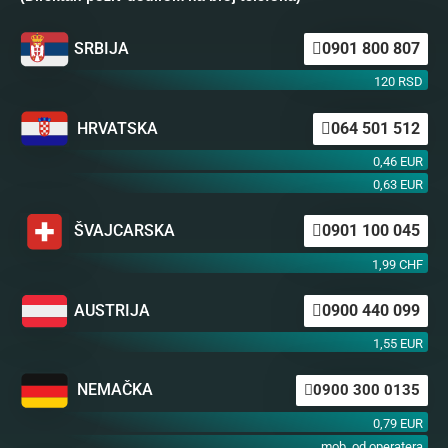
SRBIJA
0901 800 807
120 RSD
HRVATSKA
064 501 512
0,46 EUR
0,63 EUR
ŠVAJCARSKA
0901 100 045
1,99 CHF
AUSTRIJA
0900 440 099
1,55 EUR
NEMAČKA
0900 300 0135
0,79 EUR
mob. od operatera