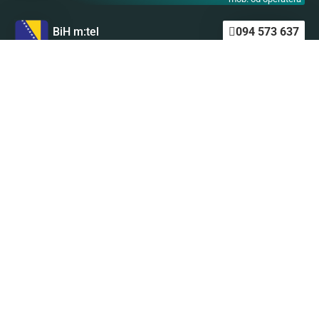
BiH m:tel
094 573 637
1,4 KM
BiH BH Telekom
094 250 407
1,4 KM
Astro SMS
Nikada nije kasno da preuzmete stvar u svoje ruke i
obratite se našem stručnom i profesionalnom astro timu
za svoju ličnu astro prognozu!
Kliknite ovde