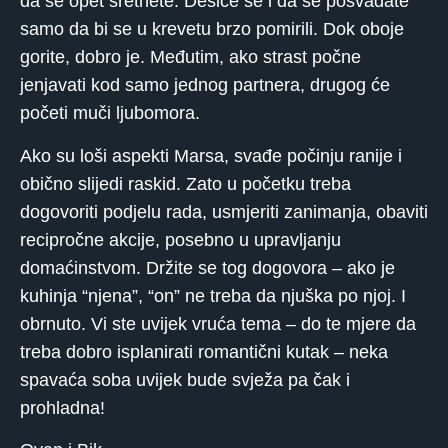
da se opet sretnete. Desiće se i da se posvađate
samo da bi se u krevetu brzo pomirili. Dok oboje
gorite, dobro je. Međutim, ako strast počne
jenjavati kod samo jednog partnera, drugog će
početi muči ljubomora.
Ako su loši aspekti Marsa, svađe počinju ranije i
obično slijedi raskid. Zato u početku treba
dogovoriti podjelu rada, usmjeriti zanimanja, obaviti
recipročne akcije, posebno u upravljanju
domaćinstvom. Držite se tog dogovora – ako je
kuhinja “njena”, “on” ne treba da njuška po njoj. I
obrnuto. Vi ste uvijek vruća tema – do te mjere da
treba dobro isplanirati romantični kutak – neka
spavaća soba uvijek bude svježa pa čak i
prohladna!