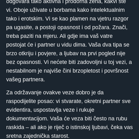
odgovara tako aktivna i prodorna žena, kakvi ste
vi. Oboje uživate u borbama kako intelektualnim
tako i erotskim. Vi se kao plamen na vjetru razgor
pa ugasite, a postoji opasnost i od požara. Znači,
treba paziti na mjeru. Ali gdje ima vaš vatre
postojat će i partner u vidu dima. Vaša dva tipa se
brzo otkriju i povjere, a ljubav na prvi pogled nije
bez opasnosti. Vi nećete biti zadovoljni u toj vezi, a
nestabilnom je najviše čini brzopletost i površnost
vašeg partnera.
Za održavanje ovakve veze dobro je da
raspodijelite posao: vi stvarate, okretni partner sve
evidentira, uspostavlja veze i rukuje
dokumentacijom. Vaša će veza biti često na rubu
raskida – ali ako je riječ o istinskoj ljubavi, čeka vas
sretna zajednička starost.