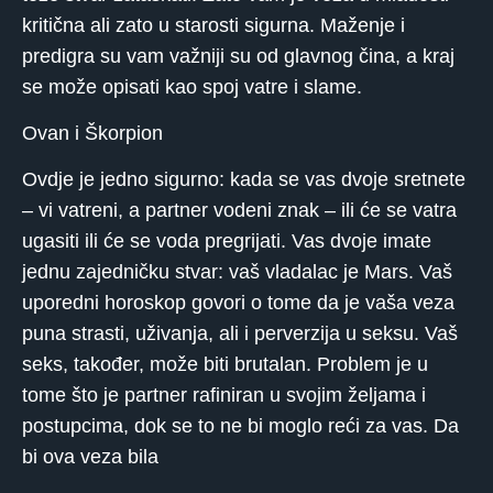
kritična ali zato u starosti sigurna. Maženje i
predigra su vam važniji su od glavnog čina, a kraj
se može opisati kao spoj vatre i slame.
Ovan i Škorpion
Ovdje je jedno sigurno: kada se vas dvoje sretnete
– vi vatreni, a partner vodeni znak – ili će se vatra
ugasiti ili će se voda pregrijati. Vas dvoje imate
jednu zajedničku stvar: vaš vladalac je Mars. Vaš
uporedni horoskop govori o tome da je vaša veza
puna strasti, uživanja, ali i perverzija u seksu. Vaš
seks, također, može biti brutalan. Problem je u
tome što je partner rafiniran u svojim željama i
postupcima, dok se to ne bi moglo reći za vas. Da
bi ova veza bila