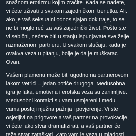
snažnom erotizmu kojim zračite. Kada se nađete,
vi ćete uživati ​​u svakom zajedničkom trenutku. Ali,
ako je vaš seksualni odnos sjajan dok traje, to se
ne bi moglo reći za vaš zajednički život. Pošto ste
vi sebični, nećete biti u stanju ispunjavate sve želje
razmaženom partneru. U svakom slučaju, kada je
ovakva veza u pitanju, bolje je da je muškarac
Ovan.
Vašem plamenu može biti ugodno na partnerovom
lakom vetrići – jedan potiče drugoga. Međusobna
igra je laka, emotivna i erotska veza su zanimljive.
Međusobni kontakti su vam usmjereni i među
vama postoji nježna pažnja i povjerenje. Vi ste
osjetljivi na prigovore a vaš partner na provokacije,
vi ćete lako stvar dramatizirati, a vaš partner će
teže stvar zataškati. Zato vam je veza u mladosti