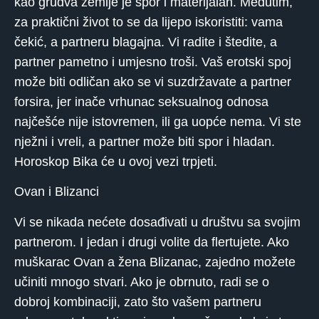
kao grudva zemlje je spor i materijalan. Međutim,
za praktični život to se da lijepo iskoristiti: vama
čekić, a partneru blagajna. Vi radite i štedite, a
partner pametno i umjesno troši. Vaš erotski spoj
može biti odličan ako se vi suzdržavate a partner
forsira, jer inače vrhunac seksualnog odnosa
najčešće nije istovremen, ili ga uopće nema. Vi ste
nježni i vreli, a partner može biti spor i hladan.
Horoskop Bika će u ovoj vezi trpjeti.
Ovan i Blizanci
Vi se nikada nećete dosađivati ​​u društvu sa svojim
partnerom. I jedan i drugi volite da flertujete. Ako
muškarac Ovan a žena Blizanac, zajedno možete
učiniti mnogo stvari. Ako je obrnuto, radi se o
dobroj kombinaciji, zato što vašem partneru