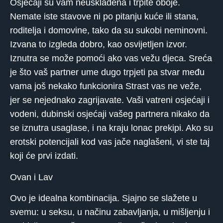
Osjećaji su vam neusklađena i trpite oboje.
Nemate iste stavove ni po pitanju kuće ili stana,
roditelja i domovine, tako da su sukobi neminovni.
Izvana to izgleda dobro, kao osvijetljen izvor.
Iznutra se može pomoći ako vas vežu djeca. Sreća
je što vaš partner ume dugo trpjeti pa stvar među
vama još nekako funkcionira Strast vas ne veže,
jer se nejednako zagrijavate. Vaši vatreni osjećaji i
vodeni, dubinski osjećaji vašeg partnera nikako da
se iznutra usaglase, i na kraju lonac prekipi. Ako su
erotski potencijali kod vas jače naglašeni, vi ste taj
koji će prvi izdati.
Ovan i Lav
Ovo je idealna kombinacija. Sjajno se slažete u
svemu: u seksu, u načinu zabavljanja, u mišljenju i