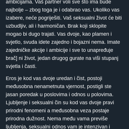
ambicijama. Vaš partner voli sve što ima bude
najbolje – zbog toga je i odabrao vas. Ukoliko vas
izabere, neće pogriješiti. Vaš seksualni život će biti
uzbudljiv, ali i harmoničan. Brak koji sklopite
mogao bi dugo trajati. Vas dvoje, kao plamen i
svjetlo, svuda idete zajedno i bojazni nema. Imate
zajedničke akcije i ambicije i sve to unapređuje
brač] ni život, jedan drugog gurate na viši stupanj
svjetla i časti.
Eros je kod vas dvoje uredan i čist, postoji
međusobna nenametnuta vjernost, postigli ste
jasan poredak u poslovima i odnos u polovima.
Ljubljenje i seksualni čin su kod vas dvoje pravi
prirodni fenomeni a međusobna veza postaje
prirodna dužnost. Nema među vama previše
ljubljenja, seksualni odnos vam je intenzivan i