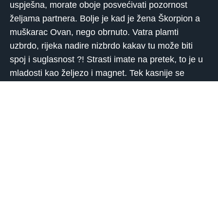
uspješna, morate oboje posvećivati ​​pozornost
željama partnera. Bolje je kad je žena Škorpion a
muškarac Ovan, nego obrnuto. Vatra plamti
uzbrdo, rijeka nadire nizbrdo kakav tu može biti
spoj i suglasnost ?! Strasti imate na pretek, to je u
mladosti kao željezo i magnet. Tek kasnije se
ispolje dva zla, vatra i voda, oba silovita i svaki
hoće da on dirigira, ne podnoseći diktat drugoga.
Zbog dokazivanja jačine strasti, u mladosti se
nadmećete do iznemoglosti, pa to vodi do lošeg
seksa, a prigovori u spavaćoj sobi brzo će razoriti
brak. S puno međusobne smirenosti ovdje bi se
razigrao divan odnos akt, ali uvijek se jedan plaši
šta će reći onaj drugi. Od požara ispari potok, a
rijeka ugasi vatru.
Ovan i Strijelac