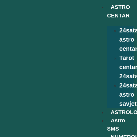
ASTRO
CENTAR
24sat
astro
centa
Tarot
centa
24sat
24sat
astro
savjet
ASTROLO
Astro
SMS