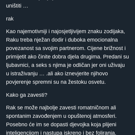
uništiti …
rak
Kao najemotivniji i najosjetljivijem znaku zodijaka,
Raku treba nježan dodir i duboka emocionalna
povezanost sa svojim partnerom. Cijene brižnost i
primijetit ako činite dobra djela drugima. Predani su
ljubavnici, a seks s njima je odličan jer oni uživaju
u istraživanju … .ali ako iznevjerite njihovo
povjerenje spremni su na žestoku osvetu.
Kako ga zavesti?
Rak se može najbolje zavesti romatničnom ali
spontanim zavođenjem u opuštenoj atmosferi.
Posebno će im se dopasti djevojka koja plijeni
inteligencijom i nastupa iskreno i bez foliranja.