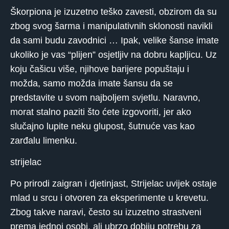
Škorpiona je izuzetno teško zavesti, obzirom da su
zbog svog šarma i manipulativnih sklonosti navikli
da sami budu zavodnici … Ipak, velike šanse imate
ukoliko je vas “plijen” osjetljiv na dobru kapljicu. Uz
koju čašicu više, njihove barijere popuštaju i
možda, samo možda imate šansu da se
predstavite u svom najboljem svjetlu. Naravno,
morat stalno paziti što ćete izgovoriti, jer ako
slučajno lupite neku glupost, šutnuće vas kao
zarđalu limenku.
strijelac
Po prirodi zaigran i djetinjast, Strijelac uvijek ostaje
mlad u srcu i otvoren za eksperimente u krevetu.
Zbog takve naravi, često su izuzetno strastveni
prema jednoj osobi, ali ubrzo dobiju potrebu za