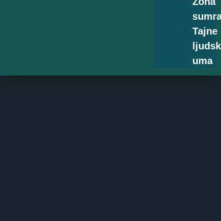
Zona
sumr
Tajne
ljuds
uma