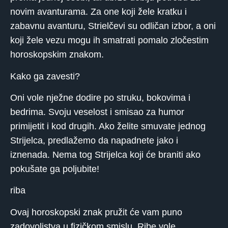
novim avanturama. Za one koji žele kratku i
zabavnu avanturu, Strielčevi su odličan izbor, a oni
koji žele vezu mogu ih smatrati pomalo zločestim
horoskopskim znakom.
Kako ga zavesti?
Oni vole nježne dodire po struku, bokovima i
bedrima. Svoju veselost i smisao za humor
primijetit i kod drugih. Ako želite smuvate jednog
Strijelca, predlažemo da napadnete jako i
iznenada. Nema tog Strijelca koji će braniti ako
pokušate ga poljubite!
riba
Ovaj horoskopski znak pružit će vam puno
zadovoljstva u fizičkom smislu. Ribe vole