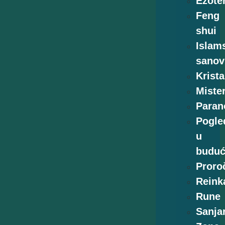
Ezoter
Feng
shui
Islam
sanov
Krista
Mister
Paran
Pogle
u
buduć
Proro
Reink
Rune
Sanja