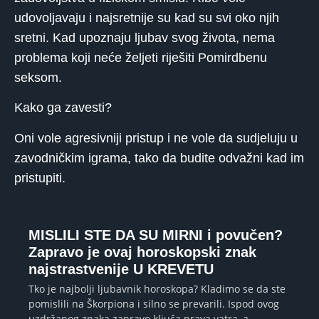
udovoljavaju i najsretnije su kad su svi oko njih
sretni. Kad upoznaju ljubav svog života, nema
problema koji neće željeti riješiti Pomirdbenu
seksom.
Kako ga zavesti?
Oni vole agresivniji pristup i ne vole da sudjeluju u
zavodničkim igrama, tako da budite odvažni kad im
pristupiti.
MISLILI STE DA SU MIRNI i povučen?
Zapravo je ovaj horoskopski znak
najstrastvenije U KREVETU
Tko je najbolji ljubavnik horoskopa? Kladimo se da ste
pomislili na Škorpiona i silno se prevarili. Ispod ovog
uzdržanog znaka zapravo ključa prava vatra, a