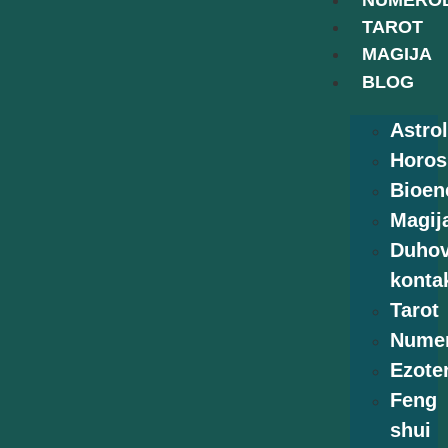
NUMEROL
TAROT
MAGIJA
BLOG
Astrol
Horos
Bioen
Magij
Duhov
kontak
Tarot
Numer
Ezoter
Feng
shui