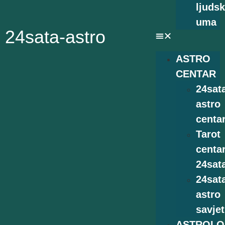
ljuds
uma
24sata-astro
ASTRO
CENTAR
24sat
astro
centa
Tarot
centa
24sat
24sat
astro
savjet
ASTROLO