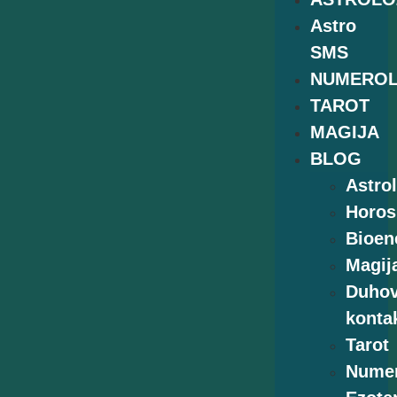
Astro
SMS
NUMEROL
TAROT
MAGIJA
BLOG
Astrol
Horos
Bioen
Magij
Duhov
kontak
Tarot
Numer