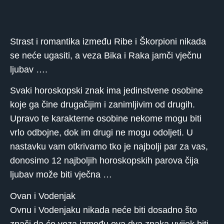
Strast i romantika između Ribe i Škorpioni nikada
se neće ugasiti, a veza Bika i Raka jamči vječnu
ljubav ….
Svaki horoskopski znak ima jedinstvene osobine
koje ga čine drugačijim i zanimljivim od drugih.
Upravo te karakterne osobine nekome mogu biti
vrlo odbojne, dok im drugi ne mogu odoljeti. U
nastavku vam otkrivamo tko je najbolji par za vas,
donosimo 12 najboljih horoskopskih parova čija
ljubav može biti vječna …
Ovan i Vodenjak
Ovnu i Vodenjaku nikada neće biti dosadno što
znači da će veza između ova dva znaka uvijek biti