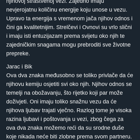
njihovoj strastvenoj vezi. Zajedno imaju
nevjerojatnu količinu energije koju unose u vezu.
Upravo ta energija s vremenom jača njihov odnos i
čini ga kvalitetnijim. Strelčevi i Ovnovi su vrlo slični
i imaju isti entuzijazam prema svijetu oko njih te
zajedničkim snagama mogu prebroditi sve životne
prepreke.
Jarac i Bik
Ova dva znaka međusobno se toliko privlače da će
njihovu kemiju osjetiti svi oko njih. Njihov odnos se
temelji na obožavanju, što rijetko koji par može
doživjeti. Oni imaju toliko snažnu vezu da će
njihova ljubav trajati vječno. Razlog tome je visoka
razina ljubavi i poštovanja u vezi, zbog čega za
ova dva znaka možemo reći da su srodne duše
koje nikada neće biti zlobne prema svom partneru.