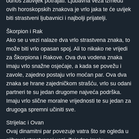
odnos zauvijek potrajati. Ljubavna veza između
ovih horoskopskih znakova je vrlo jaka te će uvijek
biti strastveni ljubavnici i najbolji prijatelji.
Škorpion i Rak
Ako se u vezi nalaze dva vrlo strastvena znaka, to
može biti vrlo opasan spoj. Ali to nikako ne vrijedi
za Škorpiona i Rakove. Ova dva vodena znaka
imaju vrlo snažne osjećaje, a kada se povežu i
zavole, zajedno postaju vrlo moćan par. Ova dva
znaka se hrane zajedničkom strašću, vrlo su odani
partneri te su jedan drugome najveća podrška.
Imaju vrlo slične moralne vrijednosti te su jedan za
drugoga spremni učiniti sve.
Strijelac i Ovan
Ovaj dinamitni par povezuje vatra što se ogleda u