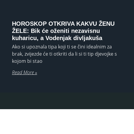
HOROSKOP OTKRIVA KAKVU ŽENU
ŽELE: Bik će oženiti nezavisnu
kuharicu, a Vodenjak divljakuša
Ako si upoznala tipa koji ti se čini idealnim za
brak, zvijezde će ti otkriti da li si ti tip djevojke s
kojom bi stao
Read More »
ASTROLOGIJA, TAROT TUMAČENJE I
NUMEROLOGIJA telefonom