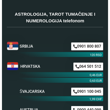
ASTROLOGIJA, TAROT TUMAČENJE I
NUMEROLOGIJA telefonom
SRBIJA
0901 800 807
120 RSD
HRVATSKA
064 501 512
0,46 EUR
0,63 EUR
ŠVAJCARSKA
0901 100 045
1,99 CHF
AUSTRIJA
0900 440 099