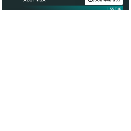
1,55 EUR
NEMAČKA
0900 300 0135
0,79 EUR
mob. od operatera
BiH m:tel
094 573 637
1,4 KM
BiH BH Telekom
094 250 407
1,4 KM
Astro SMS