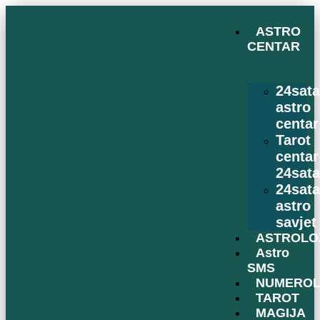
ASTRO
CENTAR
24sat
astro
centar
Tarot
centar
24sat
24sat
astro
savjet
ASTROLO
Astro
SMS
NUMEROL
TAROT
MAGIJA