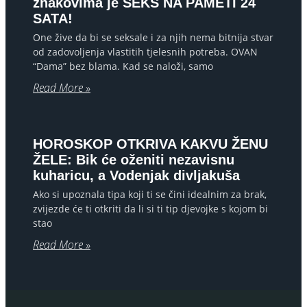
znakovima je SEKS NA PAMETI 24
SATA!
One žive da bi se seksale i za njih nema bitnija stvar
od zadovoljenja vlastitih tjelesnih potreba. OVAN
“Dama” bez blama. Kad se naloži, samo
Read More »
HOROSKOP OTKRIVA KAKVU ŽENU
ŽELE: Bik će oženiti nezavisnu
kuharicu, a Vodenjak divljakuša
Ako si upoznala tipa koji ti se čini idealnim za brak,
zvijezde će ti otkriti da li si ti tip djevojke s kojom bi
stao
Read More »