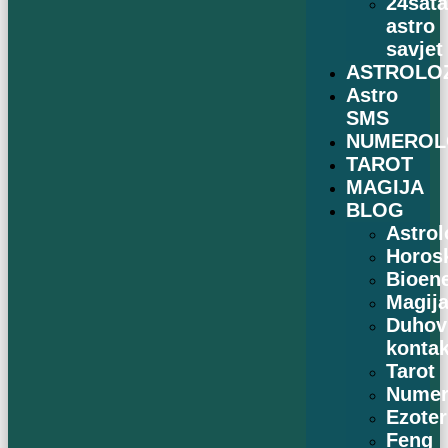
24sat
astro
savjet
ASTROLO
Astro
SMS
NUMEROL
TAROT
MAGIJA
BLOG
Astrol
Horos
Bioene
Magij
Duhov
kontak
Tarot
Numer
Ezoter
Feng