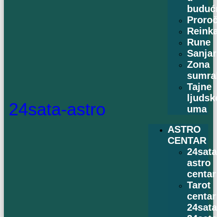
buduć
Proro
Reinka
Rune
Sanjar
Zona
sumra
Tajne
ljudsk
24sata-astro
uma
ASTRO
CENTAR
24sat
astro
centar
Tarot
centar
24sat