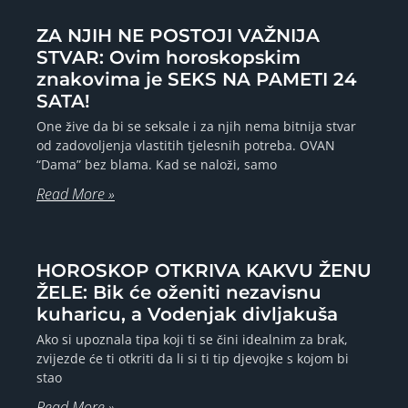
ZA NJIH NE POSTOJI VAŽNIJA
STVAR: Ovim horoskopskim
znakovima je SEKS NA PAMETI 24
SATA!
One žive da bi se seksale i za njih nema bitnija stvar
od zadovoljenja vlastitih tjelesnih potreba. OVAN
“Dama” bez blama. Kad se naloži, samo
Read More »
HOROSKOP OTKRIVA KAKVU ŽENU
ŽELE: Bik će oženiti nezavisnu
kuharicu, a Vodenjak divljakuša
Ako si upoznala tipa koji ti se čini idealnim za brak,
zvijezde će ti otkriti da li si ti tip djevojke s kojom bi
stao
Read More »