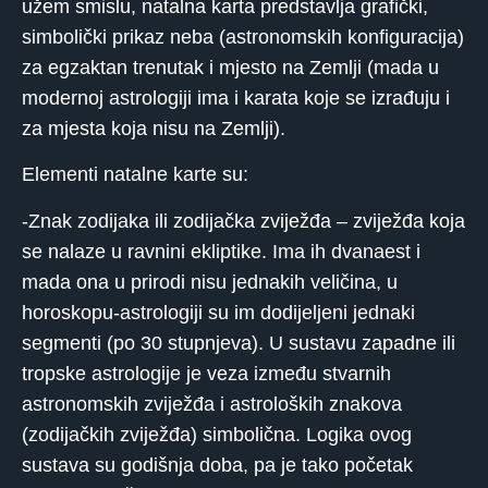
užem smislu, natalna karta predstavlja grafički,
simbolički prikaz neba (astronomskih konfiguracija)
za egzaktan trenutak i mjesto na Zemlji (mada u
modernoj astrologiji ima i karata koje se izrađuju i
za mjesta koja nisu na Zemlji).
Elementi natalne karte su:
-Znak zodijaka ili zodijačka zviježđa – zviježđa koja
se nalaze u ravnini ekliptike. Ima ih dvanaest i
mada ona u prirodi nisu jednakih veličina, u
horoskopu-astrologiji su im dodijeljeni jednaki
segmenti (po 30 stupnjeva). U sustavu zapadne ili
tropske astrologije je veza između stvarnih
astronomskih zviježđa i astroloških znakova
(zodijačkih zviježđa) simbolična. Logika ovog
sustava su godišnja doba, pa je tako početak