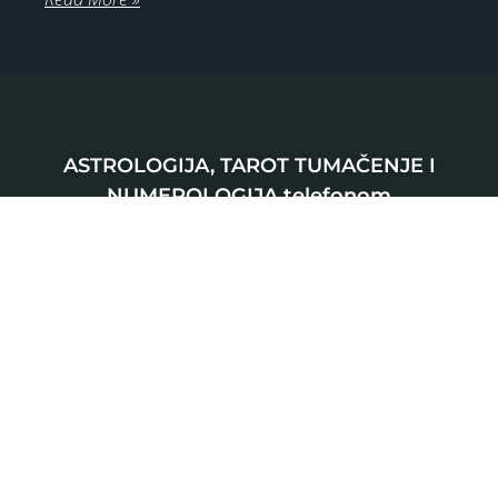
ASTROLOGIJA, TAROT TUMAČENJE I
NUMEROLOGIJA telefonom
(Direktan poziv dodirom na broj telefona)
SRBIJA
0901 800 807
120 RSD
HRVATSKA
064 501 512
0,46 EUR
0,63 EUR
ŠVAJCARSKA
0901 100 045