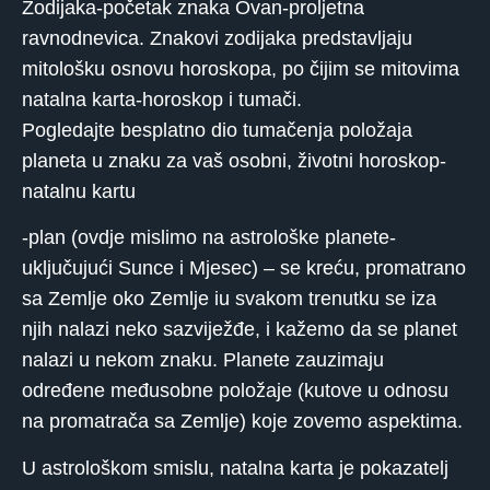
Zodijaka-početak znaka Ovan-proljetna
ravnodnevica. Znakovi zodijaka predstavljaju
mitološku osnovu horoskopa, po čijim se mitovima
natalna karta-horoskop i tumači.
Pogledajte besplatno dio tumačenja položaja
planeta u znaku za vaš osobni, životni horoskop-
natalnu kartu
-plan (ovdje mislimo na astrološke planete-
uključujući Sunce i Mjesec) – se kreću, promatrano
sa Zemlje oko Zemlje iu svakom trenutku se iza
njih nalazi neko sazviježđe, i kažemo da se planet
nalazi u nekom znaku. Planete zauzimaju
određene međusobne položaje (kutove u odnosu
na promatrača sa Zemlje) koje zovemo aspektima.
U astrološkom smislu, natalna karta je pokazatelj