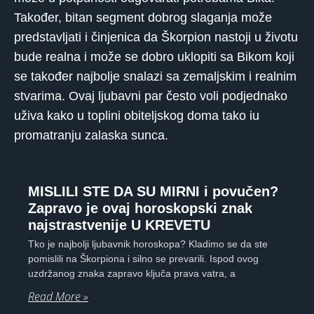
Također, bitan segment dobrog slaganja može
predstavljati i činjenica da Škorpion nastoji u životu
bude realna i može se dobro uklopiti sa Bikom koji
se također najbolje snalazi sa zemaljskim i realnim
stvarima. Ovaj ljubavni par često voli podjednako
uživa kako u toplini obiteljskog doma tako iu
promatranju zalaska sunca.
MISLILI STE DA SU MIRNI i povučen?
Zapravo je ovaj horoskopski znak
najstrastvenije U KREVETU
Tko je najbolji ljubavnik horoskopa? Kladimo se da ste
pomislili na Škorpiona i silno se prevarili. Ispod ovog
uzdržanog znaka zapravo ključa prava vatra, a
Read More »