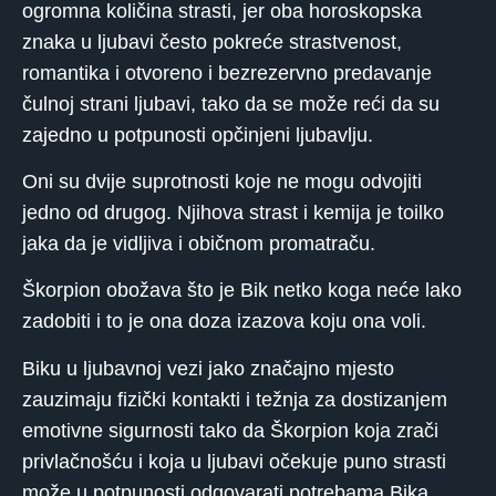
ogromna količina strasti, jer oba horoskopska
znaka u ljubavi često pokreće strastvenost,
romantika i otvoreno i bezrezervno predavanje
čulnoj strani ljubavi, tako da se može reći da su
zajedno u potpunosti opčinjeni ljubavlju.
Oni su dvije suprotnosti koje ne mogu odvojiti
jedno od drugog. Njihova strast i kemija je toilko
jaka da je vidljiva i običnom promatraču.
Škorpion obožava što je Bik netko koga neće lako
zadobiti i to je ona doza izazova koju ona voli.
Biku u ljubavnoj vezi jako značajno mjesto
zauzimaju fizički kontakti i težnja za dostizanjem
emotivne sigurnosti tako da Škorpion koja zrači
privlačnošću i koja u ljubavi očekuje puno strasti
može u potpunosti odgovarati potrebama Bika.