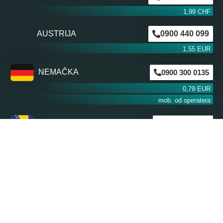
1,99 CHF
AUSTRIJA
0900 440 099
1,55 EUR
NEMAČKA
0900 300 0135
0,79 EUR
mob. od operatera
BiH m:tel
094 573 637
1,4 KM
BiH BH Telekom
094 250 407
1,4 KM