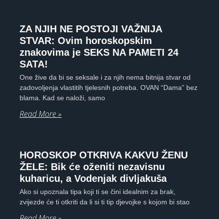
ZA NJIH NE POSTOJI VAŽNIJA
STVAR: Ovim horoskopskim
znakovima je SEKS NA PAMETI 24
SATA!
One žive da bi se seksale i za njih nema bitnija stvar od
zadovoljenja vlastitih tjelesnih potreba. OVAN “Dama” bez
blama. Kad se naloži, samo
Read More »
HOROSKOP OTKRIVA KAKVU ŽENU
ŽELE: Bik će oženiti nezavisnu
kuharicu, a Vodenjak divljakuša
Ako si upoznala tipa koji ti se čini idealnim za brak,
zvijezde će ti otkriti da li si ti tip djevojke s kojom bi stao
Read More »