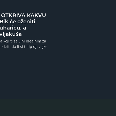
OTKRIVA KAKVU
ik će oženiti
uharicu, a
vljakuša
a koji ti se čini idealnim za
otkriti da li si ti tip djevojke