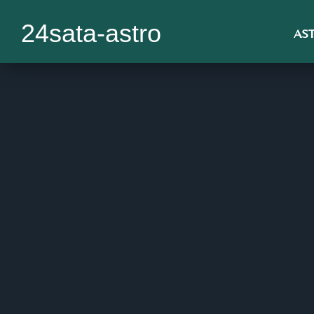
24sata-astro
AS