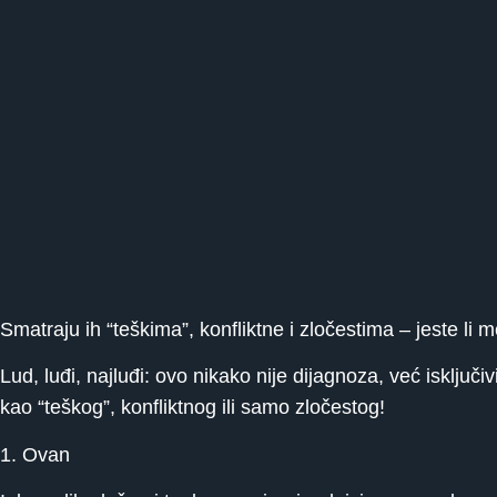
Smatraju ih “teškima”, konfliktne i zločestima – jeste li
Lud, luđi, najluđi: ovo nikako nije dijagnoza, već isklju
kao “teškog”, konfliktnog ili samo zločestog!
1. Ovan