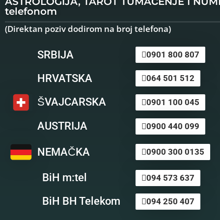
ASTROLOGIJA, TAROT TUMAČENJE I NU
telefonom
(Direktan poziv dodirom na broj telefona)
SRBIJA
0901 800 807
HRVATSKA
064 501 512
ŠVAJCARSKA
0901 100 045
AUSTRIJA
0900 440 099
NEMAČKA
0900 300 0135
BiH m:tel
094 573 637
BiH BH Telekom
094 250 407