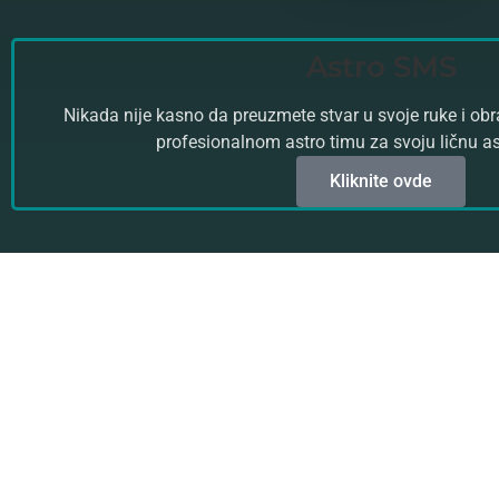
Astro SMS
Nikada nije kasno da preuzmete stvar u svoje ruke i ob
profesionalnom astro timu za svoju ličnu a
Kliknite ovde