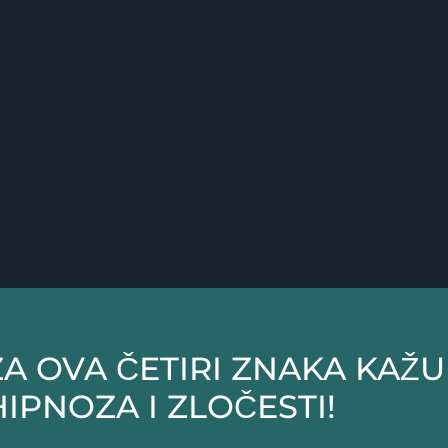
 ZA OVA ČETIRI ZNAKA KAŽ
HIPNOZA I ZLOČESTI!