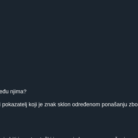
 među njima?
čivi pokazatelj koji je znak sklon određenom ponašanju zb