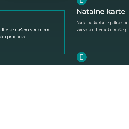
Natalne karte
Natalna karta je prikaz ne
ratite se našem stručnom i
zvezda u trenutku našeg 
stro prognozu!
Numerologija
Vaš broj životnog puta je 
numeroloških aspekata u 
numerologiji.
Saznajte više o
astrologiji
ko
Vam pomoći da se uz razgo