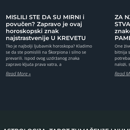
MISLILI STE DA SU MIRNI i
ZA N
povučen? Zapravo je ovaj
STVA
horoskopski znak
znak
najstrastvenije U KREVETU
PAME
Tko je najbolji ljubavnik horoskopa? Kladimo
One živ
se da ste pomislili na Škorpiona i silno se
bitnija 
prevarili. Ispod ovog uzdržanog znaka
potreba
zapravo ključa prava vatra, a
naloži,
Read More »
Read M