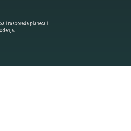
ba i rasporeda planeta i
rođenja.
jedan od najuticajnijih
okviru kompletne nauke o
ntaktiranjem
astrologa
koji će
vor,
tarot
i
proricanje
oslobodite