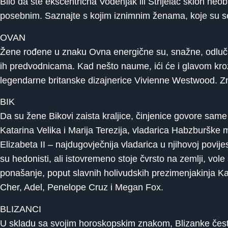
Bilo da ste ekscentrična Vodenjak ili Strijelac sklon ne
posebnim. Saznajte s kojim iznimnim ženama, koje su se is
OVAN
Žene rođene u znaku Ovna energične su, snažne, odlučne 
ih predvodnicama. Kad nešto naume, ići će i glavom kro
legendarne britanske dizajnerice Vivienne Westwood. Zn
BIK
Da su žene Bikovi zaista kraljice, činjenice govore same
Katarina Velika i Marija Terezija, vladarica Habzburške m
Elizabeta II – najdugovječnija vladarica u njihovoj povij
su hedonisti, ali istovremeno stoje čvrsto na zemlji, v
ponašanje, poput slavnih holivudskih prezimenjakinja K
Cher, Adel, Penelope Cruz i Megan Fox.
BLIZANCI
U skladu sa svojim horoskopskim znakom, Blizanke često