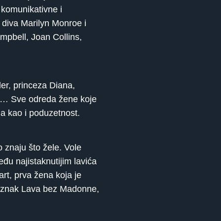
 komunikativne i
a diva Marilyn Monroe i
mpbell, Joan Collins,
er, princeza Diana,
n … Sve odreda žene koje
a kao i poduzetnost.
 znaju što žele. Vole
eđu najistaknutijim lavića
rt, prva žena koja je
bio znak Lava bez Madonne,