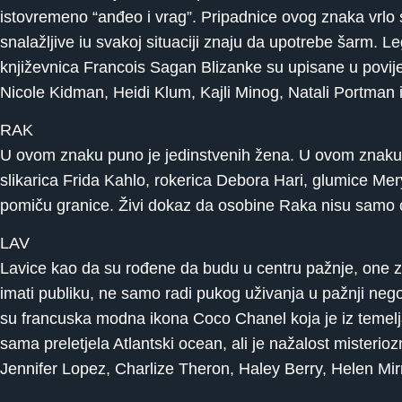
istovremeno “anđeo i vrag”. Pripadnice ovog znaka vrlo 
snalažljive iu svakoj situaciji znaju da upotrebe šarm. 
književnica Francois Sagan Blizanke su upisane u povije
Nicole Kidman, Heidi Klum, Kajli Minog, Natali Portman 
RAK
U ovom znaku puno je jedinstvenih žena. U ovom znaku r
slikarica Frida Kahlo, rokerica Debora Hari, glumice M
pomiču granice. Živi dokaz da osobine Raka nisu samo o
LAV
Lavice kao da su rođene da budu u centru pažnje, one zr
imati publiku, ne samo radi pukog uživanja u pažnji nego 
su francuska modna ikona Coco Chanel koja je iz temelja 
sama preletjela Atlantski ocean, ali je nažalost mister
Jennifer Lopez, Charlize Theron, Haley Berry, Helen Mi