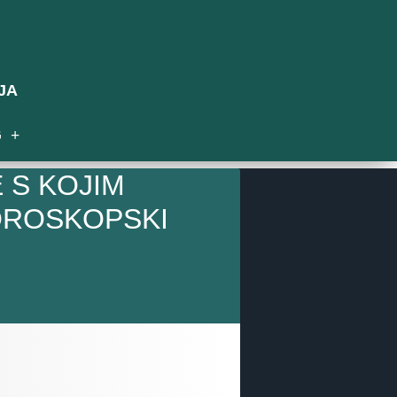
JA
G
 S KOJIM
OROSKOPSKI