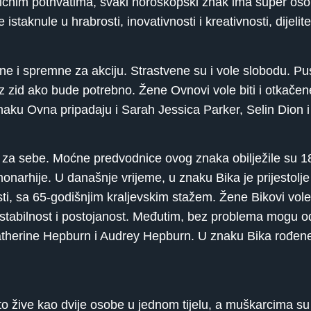
običnim pothvatima, svaki horoskopski znak ima super oso
taknule u hrabrosti, inovativnosti i kreativnosti, dijelit
i spremne za akciju. Strastvene su i vole slobodu. Pusto
z zid ako bude potrebno. Žene Ovnovi vole biti i otkače
aku Ovna pripadaju i Sarah Jessica Parker, Selin Dion 
 za sebe. Moćne predvodnice ovog znaka obilježile su 18.
onarhije. U današnje vrijeme, u znaku Bika je prijestolje 
esti, sa 65-godišnjim kraljevskim stažem. Žene Bikovi vole
ole stabilnost i postojanost. Međutim, bez problema mogu
atherine Hepburn i Audrey Hepburn. U znaku Bika rođene
 žive kao dvije osobe u jednom tijelu, a muškarcima su 