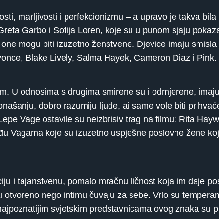
sti, marljivosti i perfekcionizmu – a upravo je takva bila
Greta Garbo i Sofija Loren, koje su u punom sjaju pokaza
one mogu biti izuzetno ženstvene. Djevice imaju smisla z
Beyonce, Blake Lively, Salma Hayek, Cameron Diaz i Pink.
m. U odnosima s drugima smirene su i odmjerene, imaju 
ašanju, dobro razumiju ljude, ai same vole biti prihvaće
. Lepe Vage ostavile su neizbrisiv trag na filmu: Rita Hayw
u Vagama koje su izuzetno uspješne poslovne žene koje
iju i tajanstvenu, pomalo mračnu ličnost koja im daje po
ju otvoreno nego intimu čuvaju za sebe. Vrlo su tempera
najpoznatijim svjetskim predstavnicama ovog znaka su pr