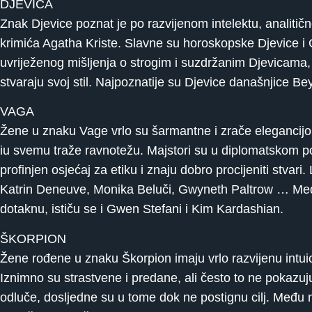
DJEVICA
Znak Djevice poznat je po razvijenom intelektu, analitično
krimića Agatha Kriste. Slavne su horoskopske Djevice i 
uvriježenog mišljenja o strogim i suzdržanim Djevicama, 
stvaraju svoj stil. Najpoznatije su Djevice današnjice 
VAGA
Žene u znaku Vage vrlo su šarmantne i zrače elegancijo
iu svemu traže ravnotežu. Majstori su u diplomatskom pon
profinjen osjećaj za etiku i znaju dobro procijeniti stvari
Katrin Deneuve, Monika Beluči, Gwyneth Paltrow … Međ
dotaknu, ističu se i Gwen Stefani i Kim Kardashian.
ŠKORPION
Žene rođene u znaku Škorpion imaju vrlo razvijenu intuic
Iznimno su strastvene i predane, ali često to ne pokazu
odluče, dosljedne su u tome dok ne postignu cilj. Među 