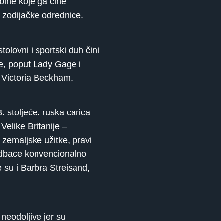
bine koje ga čine
e zodijačke odrednice.
lovni i sportski duh čini
ne, poput Lady Gage i
i Victoria Beckham.
 stoljeće: ruska carica
Velike Britanije –
 zemaljske užitke, pravi
 odbace konvencionalno
 su i Barbra Streisand,
neodoljive jer su