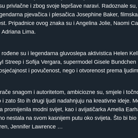
su privlačne i zbog svoje lepršave naravi. Radoznale su,
Legendarna pjevačica i plesačica Josephine Baker, filmsk
st. Pripadnice ovog znaka su i Angelina Jolie, Naomi Ca
i Adriana Lima.
ođene su i legendarna gluvoslepa aktivistica Helen Kell
eryl Streep i Sofija Vergara, supermodel Gisele Bundche
sjećajnost i povučenost, nego i otvorenost prema ljudim
ače snagom i autoritetom, ambiciozne su, smjele i točno
i zato što ih drugi ljudi nadahnjuju na kreativne ideje. M
promijenila modni svijet, kao i avijatičarka Amelia Earha
iozno nestala na svom kasnijem putu oko svijeta. Što bi 
rren, Jennifer Lawrence …