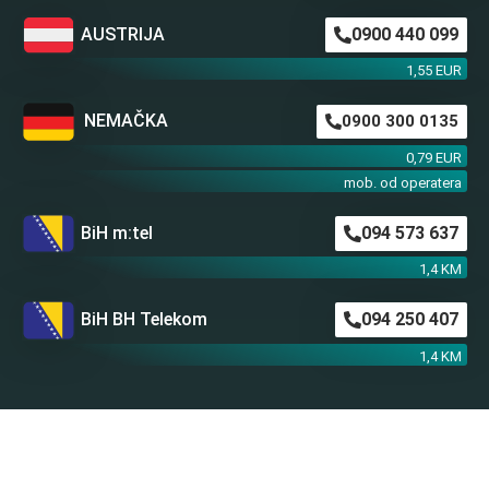
AUSTRIJA
0900 440 099
1,55 EUR
NEMAČKA
0900 300 0135
0,79 EUR
mob. od operatera
BiH m:tel
094 573 637
1,4 KM
BiH BH Telekom
094 250 407
1,4 KM