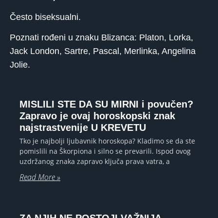
Često biseksualni.
Poznati rođeni u znaku Blizanca: Platon, Lorka,
Jack London, Sartre, Pascal, Merlinka, Angelina
Jolie.
MISLILI STE DA SU MIRNI i povučen?
Zapravo je ovaj horoskopski znak
najstrastvenije U KREVETU
Tko je najbolji ljubavnik horoskopa? Kladimo se da ste
pomislili na Škorpiona i silno se prevarili. Ispod ovog
uzdržanog znaka zapravo ključa prava vatra, a
Read More »
ZA NJIH NE POSTOJI VAŽNIJA