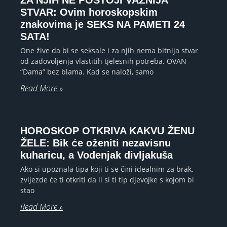
STVAR: Ovim horoskopskim
znakovima je SEKS NA PAMETI 24
SATA!
One žive da bi se seksale i za njih nema bitnija stvar
od zadovoljenja vlastitih tjelesnih potreba. OVAN
“Dama” bez blama. Kad se naloži, samo
Read More »
HOROSKOP OTKRIVA KAKVU ŽENU
ŽELE: Bik će oženiti nezavisnu
kuharicu, a Vodenjak divljakuša
Ako si upoznala tipa koji ti se čini idealnim za brak,
zvijezde će ti otkriti da li si ti tip djevojke s kojom bi
stao
Read More »