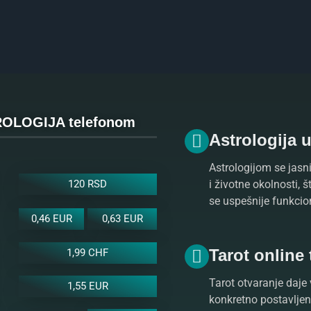
OLOGIJA telefonom
Astrologija 
Astrologijom se jasni
i životne okolnosti, 
120 RSD
se uspešnije funkcio
0,46 EUR
0,63 EUR
Tarot online
1,99 CHF
Tarot otvaranje daje 
1,55 EUR
konkretno postavljeno