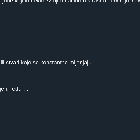
ljude koji ih nekim svojim načinom strašno nerviraju. Otkr
i stvari koje se konstantno mijenjaju.
je u redu …