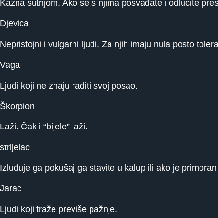
Kazna šutnjom. Ako se s njima posvađate i odlučite prest
Djevica
Nepristojni i vulgarni ljudi. Za njih imaju nula posto tolera
Vaga
Ljudi koji ne znaju raditi svoj posao.
Škorpion
Laži. Čak i “bijele” laži.
strijelac
Izluđuje ga pokušaj ga stavite u kalup ili ako je primoran d
Jarac
Ljudi koji traže previše pažnje.