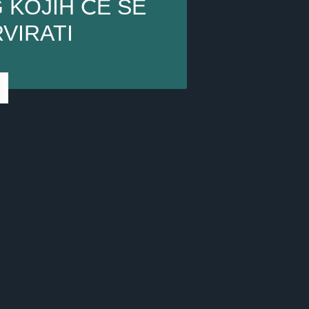
 KOJIH ĆE SE
VIRATI