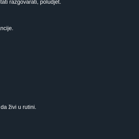
ati razgovarati, poludjet.
ncije.
a živi u rutini.