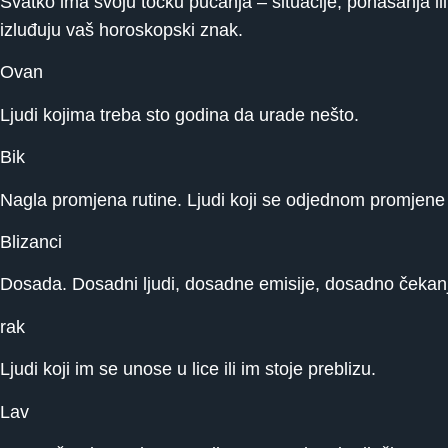
Svatko ima svoju točku pucanja – situacije, ponašanja ili 
izluđuju vaš horoskopski znak.
Ovan
Ljudi kojima treba sto godina da urade nešto.
Bik
Nagla promjena rutine. Ljudi koji se odjednom promjene il
Blizanci
Dosada. Dosadni ljudi, dosadne emisije, dosadno čekan
rak
Ljudi koji im se unose u lice ili im stoje preblizu.
Lav