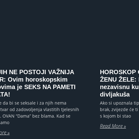
JIH NE POSTOJI VAŽNIJA
HOROSKOP 
R: Ovim horoskopskim
ŽENU ŽELE: B
ovima je SEKS NA PAMETI
nezavisnu ku
ATA!
divljakuša
e da bi se seksale i za njih nema
Ako si upoznala tip
stvar od zadovoljenja vlastitih tjelesnih
brak, zvijezde će ti 
. OVAN “Dama” bez blama. Kad se
s kojom bi stao
 samo
Read More »
ore »