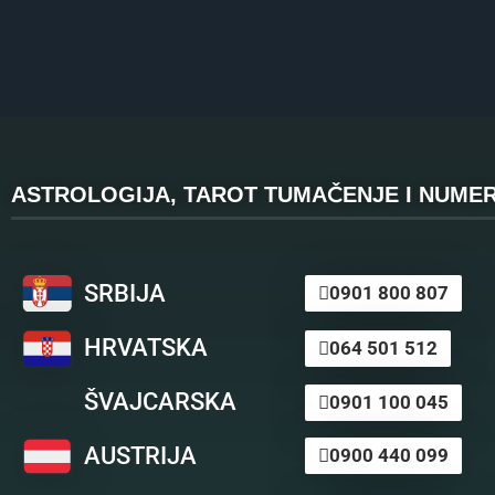
ASTROLOGIJA, TAROT TUMAČENJE I NUMER
SRBIJA
0901 800 807
HRVATSKA
064 501 512
ŠVAJCARSKA
0901 100 045
AUSTRIJA
0900 440 099