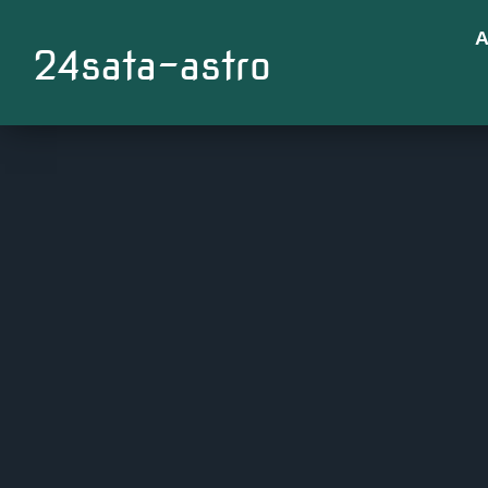
A
24sata-astro