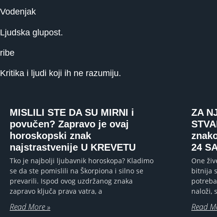
Vodenjak
Ljudska glupost.
ribe
Kritika i ljudi koji ih ne razumiju.
MISLILI STE DA SU MIRNI i
ZA N
povučen? Zapravo je ovaj
STVA
horoskopski znak
znak
najstrastvenije U KREVETU
24 S
Tko je najbolji ljubavnik horoskopa? Kladimo
One živ
se da ste pomislili na Škorpiona i silno se
bitnija 
prevarili. Ispod ovog uzdržanog znaka
potreba
zapravo ključa prava vatra, a
naloži,
Read More »
Read M