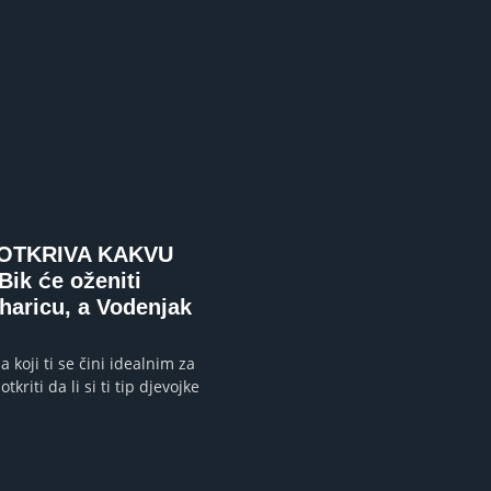
OTKRIVA KAKVU
ik će oženiti
haricu, a Vodenjak
a koji ti se čini idealnim za
otkriti da li si ti tip djevojke