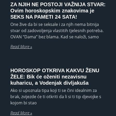
ZA NJIH NE POSTOJI VAŽNIJA STVAR:
Ovim horoskopskim znakovima je
SEKS NA PAMETI 24 SATA!
One žive da bi se seksale i za njih nema bitnija
stvar od zadovoljenja vlastitih tjelesnih potreba.
OVAN “Dama” bez blama. Kad se naloži, samo
Read More »
HOROSKOP OTKRIVA KAKVU ŽENU
ŽELE: Bik će oženiti nezavisnu
kuharicu, a Vodenjak divljakuša
Ako si upoznala tipa koji ti se čini idealnim za
brak, zvijezde će ti otkriti da li si ti tip djevojke s
kojom bi stao
Read More »