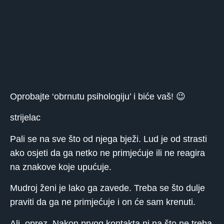
Oprobajte ‘obrnutu psihologiju’ i biće vaš! 😉
strijelac
Pali se na sve što od njega bježi. Lud je od strasti
ako osjeti da ga netko ne primjećuje ili ne reagira
na znakove koje upućuje.
Mudroj ženi je lako ga zavede. Treba se što dulje
praviti da ga ne primjećuje i on će sam krenuti.
Ali, oprez. Nakon prvog kontakta ni na što ne treba