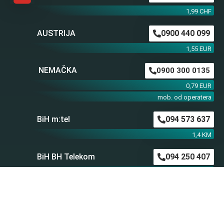
1,99 CHF
AUSTRIJA
0900 440 099
1,55 EUR
NEMAČKA
0900 300 0135
0,79 EUR
mob. od operatera
BiH m:tel
094 573 637
1,4 KM
BiH BH Telekom
094 250 407
1,4 KM