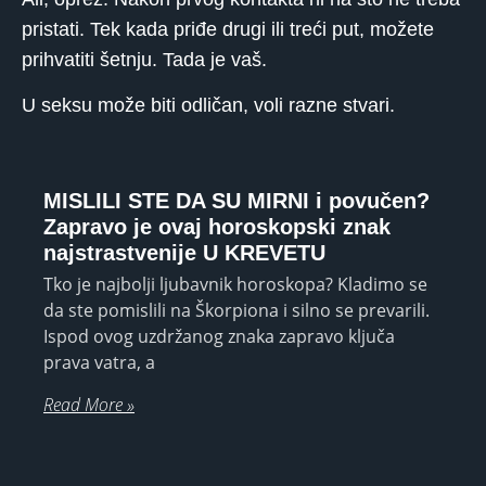
pristati. Tek kada priđe drugi ili treći put, možete
prihvatiti šetnju. Tada je vaš.
U seksu može biti odličan, voli razne stvari.
MISLILI STE DA SU MIRNI i povučen?
Zapravo je ovaj horoskopski znak
najstrastvenije U KREVETU
Tko je najbolji ljubavnik horoskopa? Kladimo se
da ste pomislili na Škorpiona i silno se prevarili.
Ispod ovog uzdržanog znaka zapravo ključa
prava vatra, a
Read More »