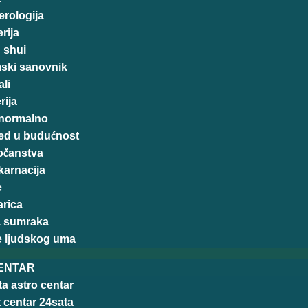
rologija
rija
 shui
mski sanovnik
ali
rija
normalno
ed u budućnost
očanstva
karnacija
e
arica
 sumraka
e ljudskog uma
ENTAR
ta astro centar
t centar 24sata