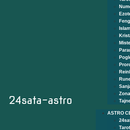
Nume
Ezote
Feng
Isla
Krist
Miste
Para
Pogl
Pror
Rein
Run
Sanj
Zona
24sata-astro
Tajn
ASTRO C
24sa
Taro