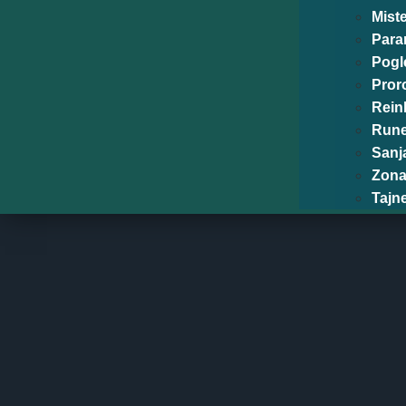
Miste
Para
Pogl
Pror
Rein
Run
Sanj
Zona
Tajn