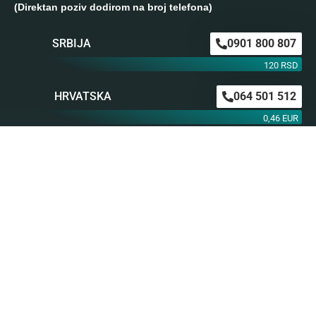
(Direktan poziv dodirom na broj telefona)
SRBIJA
0901 800 807
120 RSD
HRVATSKA
064 501 512
0,46 EUR
0,63 EUR
ŠVAJCARSKA
0901 100 045
1,99 CHF
AUSTRIJA
0900 440 099
1,55 EUR
NEMAČKA
0900 300 0135
0,79 EUR
mob. od operatera