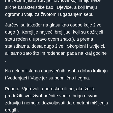
na treće mjesto stavlja i Ovnove koji imaju neke
slične karakteristike kao i Djevice, a koji imaju
ogromnu volju za životom i ugađanjem sebi.
Jarčevi su također na glasu kao osobe koje žive
dugo (u Koreji je najveći broj ljudi koji su doživjeli
stotu rođen u upravo ovom znaku), a prema
statistikama, dosta dugo žive i Škorpioni i Strijelci,
ali samo zato što im rođendan pada na kraj godine
.
Na nekim listama dugovječnih osoba dobro kotiraju
i Vodenjaci i Vage jer su poprilično flegma.
Poanta: Vjerovali u horoskop ili ne, ako želite
produžiti svoj život počnite vodite brigu o svom
zdravlju i nemojte dozvoljavati da ometani mišljenja
drugih.