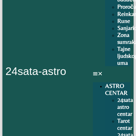
Proroča
Reinkar
Rune
Sanjari
Zona
sumrak
Tajne
ljudsko
uma
24sata-astro
ASTRO
CENTAR
24sata
astro
centar
Tarot
centar
24sata