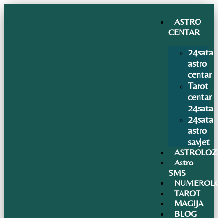
ASTRO
CENTAR
24sata
astro
centar
Tarot
centar
24sata
24sata
astro
savjet
ASTROLOZ
Astro
SMS
NUMEROLO
TAROT
MAGIJA
BLOG