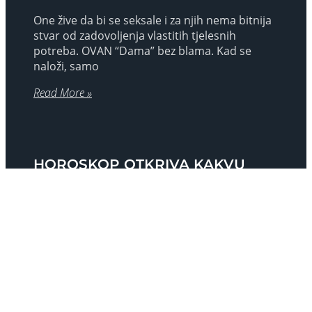
One žive da bi se seksale i za njih nema bitnija
stvar od zadovoljenja vlastitih tjelesnih
potreba. OVAN “Dama” bez blama. Kad se
naloži, samo
Read More »
HOROSKOP OTKRIVA KAKVU
ŽENU ŽELE: Bik će oženiti
nezavisnu kuharicu, a Vodenjak
divljakuša
Ako si upoznala tipa koji ti se čini idealnim za
brak, zvijezde će ti otkriti da li si ti tip djevojke s
kojom bi stao
Read More »