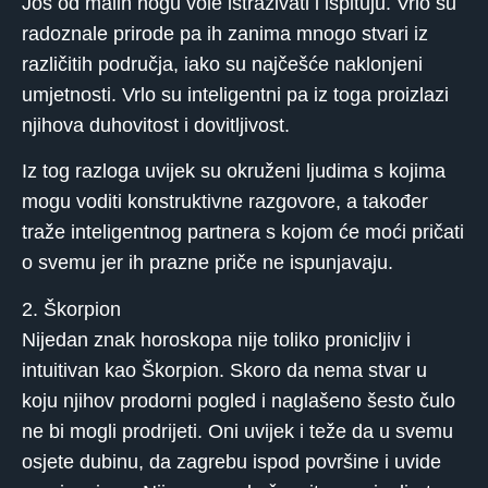
Još od malih nogu vole istraživati ​​i ispituju. Vrlo su
radoznale prirode pa ih zanima mnogo stvari iz
različitih područja, iako su najčešće naklonjeni
umjetnosti. Vrlo su inteligentni pa iz toga proizlazi
njihova duhovitost i dovitljivost.
Iz tog razloga uvijek su okruženi ljudima s kojima
mogu voditi konstruktivne razgovore, a također
traže inteligentnog partnera s kojom će moći pričati
o svemu jer ih prazne priče ne ispunjavaju.
2. Škorpion
Nijedan znak horoskopa nije toliko pronicljiv i
intuitivan kao Škorpion. Skoro da nema stvar u
koju njihov prodorni pogled i naglašeno šesto čulo
ne bi mogli prodrijeti. Oni uvijek i teže da u svemu
osjete dubinu, da zagrebu ispod površine i uvide