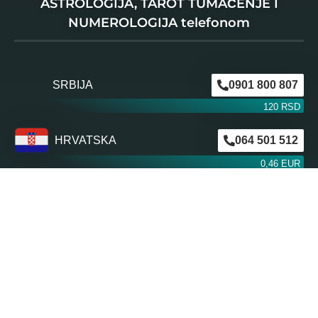
ASTROLOGIJA, TAROT TUMAČENJE I
NUMEROLOGIJA telefonom
SRBIJA
0901 800 807
120 RSD
HRVATSKA
064 501 512
0,46 EUR
0,63 EUR
ŠVAJCARSKA
0901 100 045
1,99 CHF
AUSTRIJA
0900 440 099
1,55 EUR