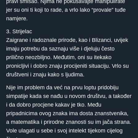
pravi smisao. Njima ne pokušavajte manipulirate
jer su oni ti koji to rade, a vrlo lako “provale” tuđe
namjere.
3. Strijelac
Zaigrane i radoznale prirode, kao i Blizanci, uvijek
imaju potrebu da saznaju više i djeluju često
prilično neozbiljno. Međutim, oni su itekako
pronicljivi i dobro znaju procijeniti situaciju. Vrlo su
društveni i znaju kako s ljudima.
Nije im problem da već na prvu loptu pridobiju
simpatije kada se nađu u novom društvu, a također
i da dobro procjene kakav je tko. Među
pripadnicima ovog znaka ima dosta znanstvenika,
a matematika i prirodne znanosti su im jača strana.
Vole ulagati u sebe i svoj intelekt tijekom cijelog