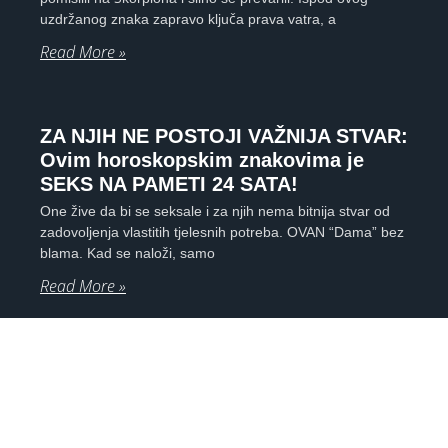
uzdržanog znaka zapravo ključa prava vatra, a
Read More »
ZA NJIH NE POSTOJI VAŽNIJA STVAR:
Ovim horoskopskim znakovima je
SEKS NA PAMETI 24 SATA!
One žive da bi se seksale i za njih nema bitnija stvar od
zadovoljenja vlastitih tjelesnih potreba. OVAN “Dama” bez
blama. Kad se naloži, samo
Read More »
HOROSKOP OTKRIVA KAKVU ŽENU
ŽELE: Bik će oženiti nezavisnu
kuharicu, a Vodenjak divljakuša
Ako si upoznala tipa koji ti se čini idealnim za brak,