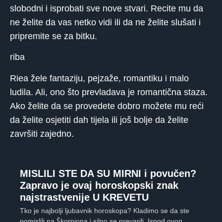
slobodni i isprobati sve nove stvari. Recite mu da
ne želite da vas netko vidi ili da ne želite slušati i
pripremite se za bitku.
riba
Riea žele fantaziju, pejzaže, romantiku i malo
ludila. Ali, ono što prevladava je romantična staza.
Ako želite da se provedete dobro možete mu reći
da želite osjetiti dah tijela ili još bolje da želite
završiti zajedno.
MISLILI STE DA SU MIRNI i povučen?
Zapravo je ovaj horoskopski znak
najstrastvenije U KREVETU
Tko je najbolji ljubavnik horoskopa? Kladimo se da ste
pomislili na Škorpiona i silno se prevarili. Ispod ovog