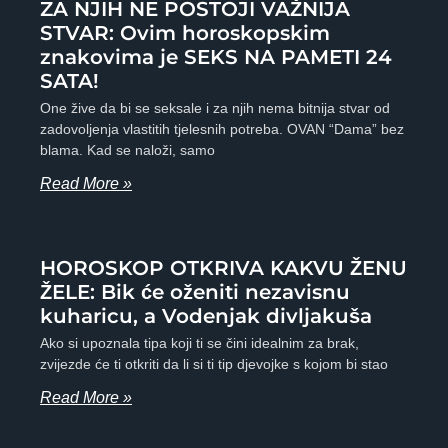
ZA NJIH NE POSTOJI VAŽNIJA
STVAR: Ovim horoskopskim
znakovima je SEKS NA PAMETI 24
SATA!
One žive da bi se seksale i za njih nema bitnija stvar od
zadovoljenja vlastitih tjelesnih potreba. OVAN “Dama” bez
blama. Kad se naloži, samo
Read More »
HOROSKOP OTKRIVA KAKVU ŽENU
ŽELE: Bik će oženiti nezavisnu
kuharicu, a Vodenjak divljakuša
Ako si upoznala tipa koji ti se čini idealnim za brak,
zvijezde će ti otkriti da li si ti tip djevojke s kojom bi stao
Read More »