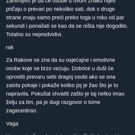
Zanimljivo je da će osobe u ovom znaku htjeti
pričaju o prevari po nekoliko sati, dok s druge
strane znaju samo preći preko toga u roku od par
sekundi i ponašati se kao da se ništa nije dogodilo.
Totalno su nepredvidivi.
rak
Za Rakove se zna da su osjećajne i emotivne
osobe koje se brzo vezuju. Dobrice u duši će
oprostiti prevaru sebi dragoj osobi ako se ona
zaista pokaje i pokaže koliko joj je žao što je to
napravila. Pokušat shvatiti zašto je taj netko imao
želju za tim, pa je dugi razgovor o tome
zagarantiran.
Vaga