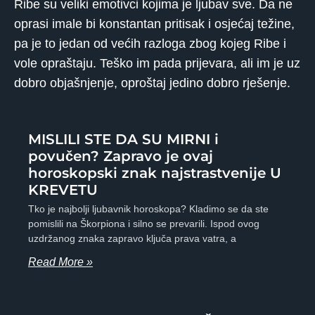
Ribe su veliki emotivci kojima je ljubav sve. Da ne
oprasi imale bi konstantan pritisak i osjećaj težine,
pa je to jedan od većih razloga zbog kojeg Ribe i
vole opraštaju. Teško im pada prijevara, ali im je uz
dobro objašnjenje, oproštaj jedino dobro rješenje.
MISLILI STE DA SU MIRNI i
povučen? Zapravo je ovaj
horoskopski znak najstrastvenije U
KREVETU
Tko je najbolji ljubavnik horoskopa? Kladimo se da ste
pomislili na Škorpiona i silno se prevarili. Ispod ovog
uzdržanog znaka zapravo ključa prava vatra, a
Read More »