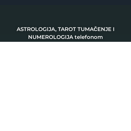
ASTROLOGIJA, TAROT TUMAČENJE I
NUMEROLOGIJA telefonom
SRBIJA
0901 800 807
120 RSD
HRVATSKA
064 501 512
0,46 EUR
0,63 EUR
ŠVAJCARSKA
0901 100 045
1,99 CHF