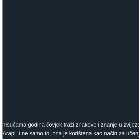
Tisućama godina čovjek traži znakove i znanje u zvijezda
Arapi. I ne samo to, ona je korištena kao način za učenj