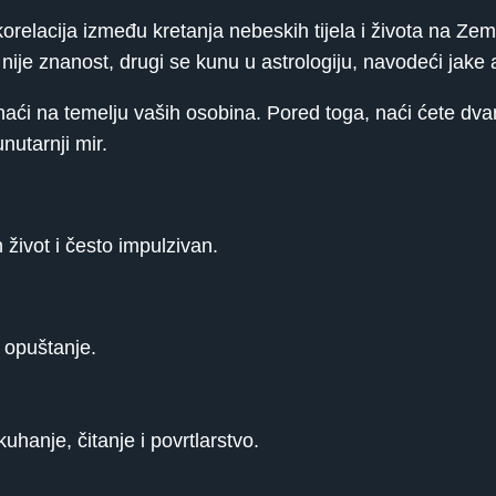
relacija između kretanja nebeskih tijela i života na Zemlj
o nije znanost, drugi se kunu u astrologiju, navodeći jake
aći na temelju vaših osobina. Pored toga, naći ćete dvana
nutarnji mir.
 život i često impulzivan.
 opuštanje.
hanje, čitanje i povrtlarstvo.