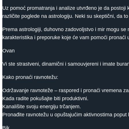
Uz pomoć promatranja i analize utvrđeno je da postoji ko
različite poglede na astrologiju. Neki su skeptični, da t
Prema astrologiji, duhovno zadovoljstvo i mir mogu se n
karakteristika i preporuke koje će vam pomoći pronaći u
Ovan
Vi ste strastveni, dinamični i samouvjereni i imate buran
Kako pronaći ravnotežu:
Održavanje ravnoteže – raspored i pronaći vremena za
Kada radite pokušajte biti produktivni.
Kanališite svoju energiju trčanjem.
Pronađite ravnotežu u opuštajućim aktivnostima poput ku
Bik