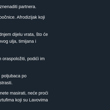
znenaditi partnera.
čnice. Afrodizijak koji
dnjem dijelu vrata, što će
og ulja, timijana i
 oraspoložiti, podići im
i poljubaca po
trasti.
nete masirati, neće proći
artufima koji su Lavovima