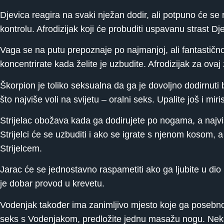
Djevica reagira na svaki nježan dodir, ali potpuno će se 
kontrolu. Afrodizijak koji će probuditi uspavanu strast Dje
Vaga se na putu prepoznaje po najmanjoj, ali fantastično o
koncentrirate kada želite je uzbudite. Afrodizijak za ovaj
Škorpion je toliko seksualna da ga je dovoljno dodirnuti b
što najviše voli na svijetu – oralni seks. Upalite još i m
Strijelac obožava kada ga dodirujete po nogama, a najviš
Strijelci će se uzbuditi i ako se igrate s njenom kosom, a 
Strijelcem.
Jarac će se jednostavno raspametiti ako ga ljubite u dio i
je dobar provod u krevetu.
Vodenjak također ima zanimljivo mjesto koje ga posebno 
seks s Vodenjakom, predložite jednu masažu nogu. Neka 