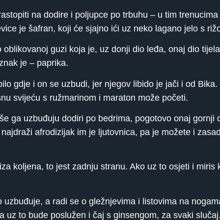
rastopiti na dodire i poljupce po trbuhu – u tim trenucima
vice je šafran, koji će sjajno ići uz neko lagano jelo s ri
blikovanoj guzi koja je, uz donji dio leđa, onaj dio tijel
 znak je – paprika.
ilo gdje i on se uzbudi, jer njegov libido je jači i od Bik
irisnu svijeću s ružmarinom i maraton može početi.
e ga uzbuđuju dodiri po bedrima, pogotovo onaj gornji di
najdraži afrodizijak im je ljutovnica, pa je možete i zasadi
za koljena, to jest zadnju stranu. Ako uz to osjeti i miris
uzbuđuje, a radi se o gležnjevima i listovima na nogama
uz to bude poslužen i čaj s ginsengom, za svaki slučaj