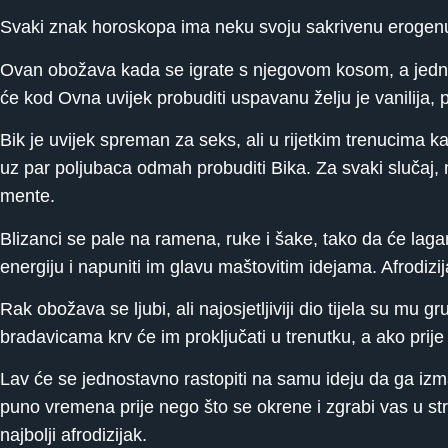
Svaki znak horoskopa ima neku svoju sakrivenu erogenu 
Ovan obožava kada se igrate s njegovom kosom, a jednost
će kod Ovna uvijek probuditi uspavanu želju je vanilija, pa
Bik je uvijek spreman za seks, ali u rijetkim trenucima k
uz par poljubaca odmah probuditi Bika. Za svaki slučaj, n
mente.
Blizanci se pale na ramena, ruke i šake, tako da će lagano
energiju i napuniti im glavu maštovitim idejama. Afrodizija
Rak obožava se ljubi, ali najosjetljiviji dio tijela su mu
bradavicama krv će im proključati u trenutku, a ako prije 
Lav će se jednostavno rastopiti na samu ideju da ga izmas
puno vremena prije nego što se okrene i zgrabi vas u stra
najbolji afrodizijak.