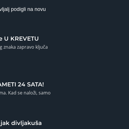
ljalj podigli na novu
ije U KREVETU
og znaka zapravo ključa
AMETI 24 SATA!
ama. Kad se naloži, samo
ak divljakuša