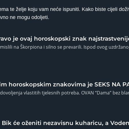
 te želje koju vam neće ispuniti. Kako biste cijeli doživ
avno ne mogu odoljeti.
avo je ovaj horoskopski znak najstrastven
mislili na Škorpiona i silno se prevarili. Ispod ovog uzdržan
im horoskopskim znakovima je SEKS NA P
 zadovoljenja vlastitih tjelesnih potreba. OVAN “Dama” bez bl
 će oženiti nezavisnu kuharicu, a Vodenj