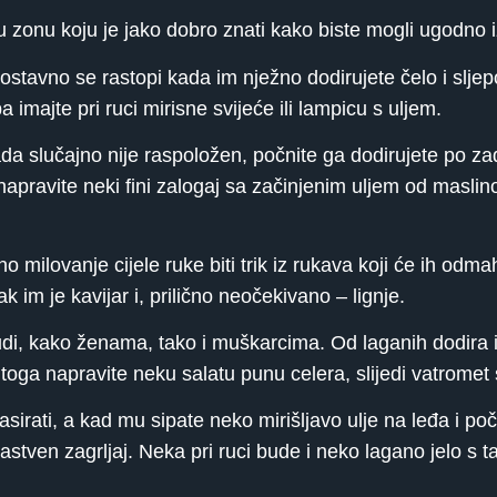
zonu koju je jako dobro znati kako biste mogli ugodno i
avno se rastopi kada im nježno dodirujete čelo i sljepoo
 imajte pri ruci mirisne svijeće ili lampicu s uljem.
ada slučajno nije raspoložen, počnite ga dodirujete po za
apravite neki fini zalogaj sa začinjenim uljem od maslinov
 milovanje cijele ruke biti trik iz rukava koji će ih odmah
k im je kavijar i, prilično neočekivano – lignje.
 grudi, kako ženama, tako i muškarcima. Od laganih dodira 
toga napravite neku salatu punu celera, slijedi vatromet s
irati, a kad mu sipate neko mirišljavo ulje na leđa i poč
stven zagrljaj. Neka pri ruci bude i neko lagano jelo s t