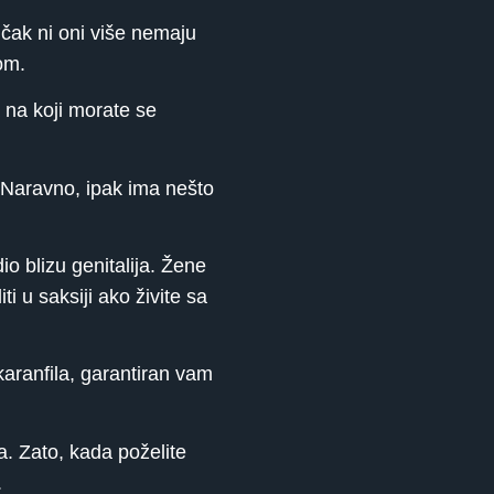
 čak ni oni više nemaju
žom.
a na koji morate se
a. Naravno, ipak ima nešto
o blizu genitalija. Žene
ti u saksiji ako živite sa
 karanfila, garantiran vam
. Zato, kada poželite
.