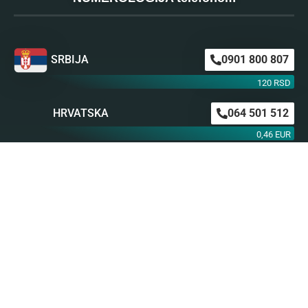
SRBIJA
0901 800 807
120 RSD
HRVATSKA
064 501 512
0,46 EUR
0,63 EUR
ŠVAJCARSKA
0901 100 045
1,99 CHF
AUSTRIJA
0900 440 099
1,55 EUR
NEMAČKA
0900 300 0135