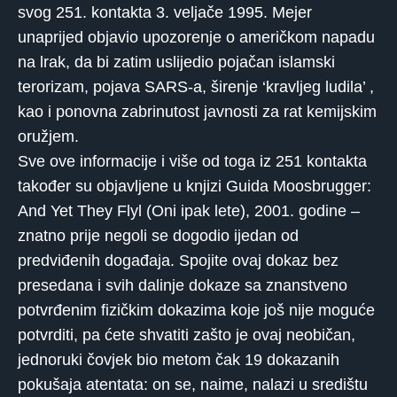
svog 251. kontakta 3. veljače 1995. Mejer
unaprijed objavio upozorenje o američkom napadu
na lrak, da bi zatim uslijedio pojačan islamski
terorizam, pojava SARS-a, širenje ‘kravljeg ludila’ ,
kao i ponovna zabrinutost javnosti za rat kemijskim
oružjem.
Sve ove informacije i više od toga iz 251 kontakta
također su objavljene u knjizi Guida Moosbrugger:
And Yet They Flyl (Oni ipak lete), 2001. godine –
znatno prije negoli se dogodio ijedan od
predviđenih događaja. Spojite ovaj dokaz bez
presedana i svih dalinje dokaze sa znanstveno
potvrđenim fizičkim dokazima koje još nije moguće
potvrditi, pa ćete shvatiti zašto je ovaj neobičan,
jednoruki čovjek bio metom čak 19 dokazanih
pokušaja atentata: on se, naime, nalazi u središtu