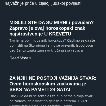
najvažnije priče u cijeloj ljudskoj povijesti.
MISLILI STE DA SU MIRNI i povučen?
Zapravo je ovaj horoskopski znak
najstrastvenije U KREVETU
Tko je najbolji ljubavnik horoskopa? Kladimo se da ste
pomislili na Škorpiona i silno se prevarili. Ispod ovog
uzdržanog znaka zapravo ključa prava vatra, a
Read More »
ZA NJIH NE POSTOJI VAŽNIJA STVAR:
Ovim horoskopskim znakovima je
SEKS NA PAMETI 24 SATA!
One žive da bi se seksale i za njih nema bitnija stvar
od zadovoljenja vlastitih tjelesnih potreba. OVAN
“Dama” bez blama. Kad se naloži, samo