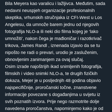
Bila Meyera kao varalicu i lažljivca. Međutim, sada
nedavni neuspjeh organizacije profesionalnih
skeptika, vrhunskih stručnjaka iz CFI-West u Los
Angelesu, da umnože barem jednu od njegovih
fotografija NLO-a ili neki dio filma kojeg je ‘lako
umnožiti’, nakon čega je mađioničar i razotkrivač
trikova, James Randl , iznenada izjavio da se tu
nipošto ne radi o prevari, urodio je zasluženim,
obnovljenim zanimanjem za ovaj slučaj.
Osim izrade najoštrijih ikad snimljenih fotografija,
filmskih i video snimki NLO-a, te drugih fizičkih
dokaza, Mejer je u posljednjih 48 godina objavio
najspecifičnije, proročanski točne, znanstvene
informacije povezane s događanjima u svijetu iz
svih poznatih izvora. Prije nego razmotrite dolje
navedena proročanstva, napominjemo kako je od