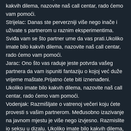
kakvih dilema, nazovite naš call centar, rado ćemo
vam pomoći.
Strijelac: Danas ste perverzniji više nego inače i
uživate s partnerom u raznim eksperimentima.
Sviđa vam se što partner ume da vas prati.Ukoliko
imate bilo kakvih dilema, nazovite naš call centar,
rado ćemo vam pomoći.
Jarac: Ono što vas raduje jeste potvrda vašeg
partnera da vam ispuniti fantaziju o kojoj već duže
vrijeme maštate.Prijatno ćete biti iznenađeni.
Ukoliko imate bilo kakvih dilema, nazovite naš call
centar, rado ćemo vam pomoći.
Vodenjak: Razmišljate o vatrenoj večeri koju ćete
provesti s vašim partnerom. Međusobno izazivanje
na javnom mjestu je više nego izvjesno. Razmislite
io seksu u dizalu. Ukoliko imate bilo kakvih dilema,