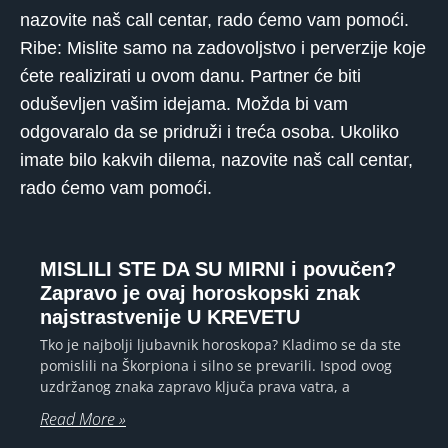
nazovite naš call centar, rado ćemo vam pomoći.
Ribe: Mislite samo na zadovoljstvo i perverzije koje
ćete realizirati u ovom danu. Partner će biti
oduševljen vašim idejama. Možda bi vam
odgovaralo da se pridruži i treća osoba. Ukoliko
imate bilo kakvih dilema, nazovite naš call centar,
rado ćemo vam pomoći.
MISLILI STE DA SU MIRNI i povučen?
Zapravo je ovaj horoskopski znak
najstrastvenije U KREVETU
Tko je najbolji ljubavnik horoskopa? Kladimo se da ste
pomislili na Škorpiona i silno se prevarili. Ispod ovog
uzdržanog znaka zapravo ključa prava vatra, a
Read More »