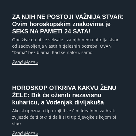
ZA NJIH NE POSTOJI VAŽNIJA STVAR:
Ovim horoskopskim znakovima je
SEKS NA PAMETI 24 SATA!
One žive da bi se seksale i za njih nema bitnija stvar
od zadovoljenja vlastitih tjelesnih potreba. OVAN
“Dama” bez blama. Kad se naloži, samo
Read More »
HOROSKOP OTKRIVA KAKVU ŽENU
ŽELE: Bik će oženiti nezavisnu
kuharicu, a Vodenjak divljakuša
Ako si upoznala tipa koji ti se čini idealnim za brak,
zvijezde će ti otkriti da li si ti tip djevojke s kojom bi
stao
Read More »