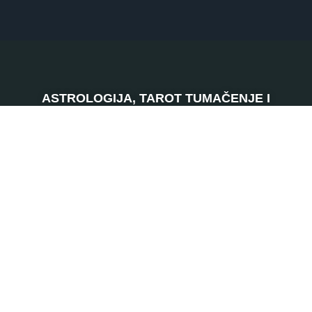
ASTROLOGIJA, TAROT TUMAČENJE I
NUMEROLOGIJA telefonom
SRBIJA
0901 800 807
120 RSD
HRVATSKA
064 501 512
0,46 EUR
0,63 EUR
ŠVAJCARSKA
0901 100 045