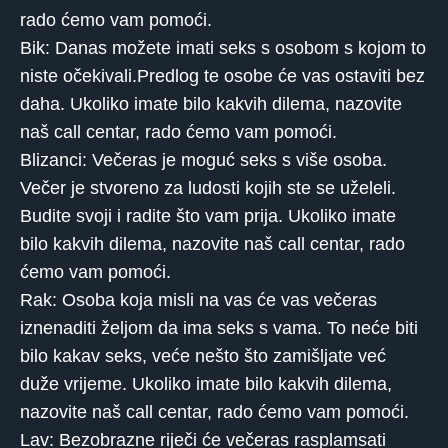
rado ćemo vam pomoći.
Bik: Danas možete imati seks s osobom s kojom to
niste očekivali.Predlog te osobe će vas ostaviti bez
daha. Ukoliko imate bilo kakvih dilema, nazovite
naš call centar, rado ćemo vam pomoći.
Blizanci: Večeras je moguć seks s više osoba.
Večer je stvoreno za ludosti kojih ste se uželeli.
Budite svoji i radite što vam prija. Ukoliko imate
bilo kakvih dilema, nazovite naš call centar, rado
ćemo vam pomoći.
Rak: Osoba koja misli na vas će vas večeras
iznenaditi željom da ima seks s vama. To neće biti
bilo kakav seks, veće nešto što zamišljate već
duže vrijeme. Ukoliko imate bilo kakvih dilema,
nazovite naš call centar, rado ćemo vam pomoći.
Lav: Bezobrazne riječi će večeras rasplamsati