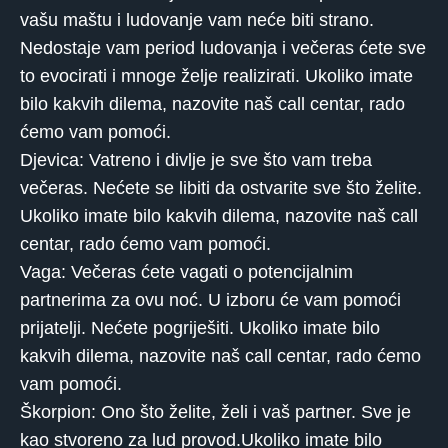
vašu maštu i ludovanje vam neće biti strano.
Nedostaje vam period ludovanja i večeras ćete sve
to evocirati i mnoge želje realizirati. Ukoliko imate
bilo kakvih dilema, nazovite naš call centar, rado
ćemo vam pomoći.
Djevica: Vatreno i divlje je sve što vam treba
večeras. Nećete se libiti da ostvarite sve što želite.
Ukoliko imate bilo kakvih dilema, nazovite naš call
centar, rado ćemo vam pomoći.
Vaga: Večeras ćete vagati o potencijalnim
partnerima za ovu noć. U izboru će vam pomoći
prijatelji. Nećete pogriješiti. Ukoliko imate bilo
kakvih dilema, nazovite naš call centar, rado ćemo
vam pomoći.
Škorpion: Ono što želite, želi i vaš partner. Sve je
kao stvoreno za lud provod.Ukoliko imate bilo