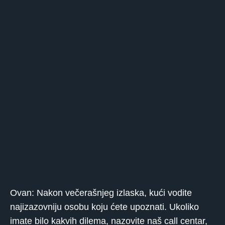
Ovan: Nakon večerašnjeg izlaska, kući vodite
najizazovniju osobu koju ćete upoznati. Ukoliko
imate bilo kakvih dilema, nazovite naš call centar,