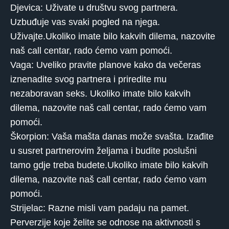
Djevica: Uživate u društvu svog partnera.
Uzbuđuje vas svaki pogled na njega.
Uživajte.Ukoliko imate bilo kakvih dilema, nazovite
naš call centar, rado ćemo vam pomoći.
Vaga: Uveliko pravite planove kako da večeras
iznenadite svog partnera i priredite mu
nezaboravan seks. Ukoliko imate bilo kakvih
dilema, nazovite naš call centar, rado ćemo vam
pomoći.
Škorpion: Vaša mašta danas može svašta. Izađite
u susret partnerovim željama i budite poslušni
tamo gdje treba budete.Ukoliko imate bilo kakvih
dilema, nazovite naš call centar, rado ćemo vam
pomoći.
Strijelac: Razne misli vam padaju na pamet.
Perverzije koje želite se odnose na aktivnosti s