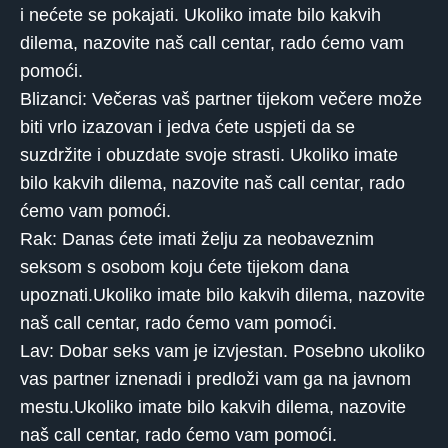
i nećete se pokajati. Ukoliko imate bilo kakvih
dilema, nazovite naš call centar, rado ćemo vam
pomoći.
Blizanci: Večeras vaš partner tijekom večere može
biti vrlo izazovan i jedva ćete uspjeti da se
suzdržite i obuzdate svoje strasti. Ukoliko imate
bilo kakvih dilema, nazovite naš call centar, rado
ćemo vam pomoći.
Rak: Danas ćete imati želju za neobaveznim
seksom s osobom koju ćete tijekom dana
upoznati.Ukoliko imate bilo kakvih dilema, nazovite
naš call centar, rado ćemo vam pomoći.
Lav: Dobar seks vam je izvjestan. Posebno ukoliko
vas partner iznenadi i predloži vam ga na javnom
mestu.Ukoliko imate bilo kakvih dilema, nazovite
naš call centar, rado ćemo vam pomoći.