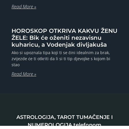
Read More »
HOROSKOP OTKRIVA KAKVU ŽENU
ŽELE: Bik će oženiti nezavisnu
kuharicu, a Vodenjak divljakuša
Ako si upoznala tipa koji ti se čini idealnim za brak,
zvijezde će ti otkriti da li si ti tip djevojke s kojom bi
stao
Read More »
ASTROLOGIJA, TAROT TUMAČENJE I
NUMEROLOGIJA telefonom