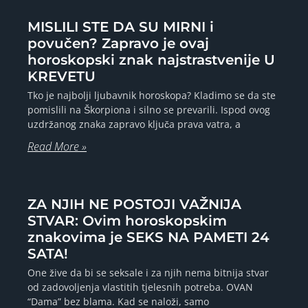
MISLILI STE DA SU MIRNI i
povučen? Zapravo je ovaj
horoskopski znak najstrastvenije U
KREVETU
Tko je najbolji ljubavnik horoskopa? Kladimo se da ste
pomislili na Škorpiona i silno se prevarili. Ispod ovog
uzdržanog znaka zapravo ključa prava vatra, a
Read More »
ZA NJIH NE POSTOJI VAŽNIJA
STVAR: Ovim horoskopskim
znakovima je SEKS NA PAMETI 24
SATA!
One žive da bi se seksale i za njih nema bitnija stvar
od zadovoljenja vlastitih tjelesnih potreba. OVAN
“Dama” bez blama. Kad se naloži, samo