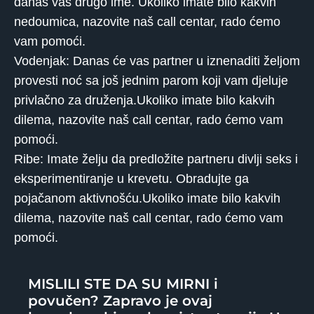
danas vaš drugo ime. Ukoliko imate bilo kakvih
nedoumica, nazovite naš call centar, rado ćemo
vam pomoći.
Vodenjak: Danas će vas partner u iznenaditi željom
provesti noć sa još jednim parom koji vam djeluje
privlačno za druženja.Ukoliko imate bilo kakvih
dilema, nazovite naš call centar, rado ćemo vam
pomoći.
Ribe: Imate želju da predložite partneru divlji seks i
eksperimentiranje u krevetu. Obradujte ga
pojačanom aktivnošću.Ukoliko imate bilo kakvih
dilema, nazovite naš call centar, rado ćemo vam
pomoći.
MISLILI STE DA SU MIRNI i
povučen? Zapravo je ovaj