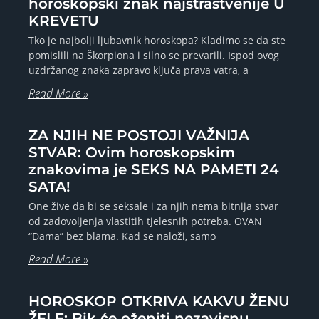
horoskopski znak najstrastvenije U
KREVETU
Tko je najbolji ljubavnik horoskopa? Kladimo se da ste
pomislili na Škorpiona i silno se prevarili. Ispod ovog
uzdržanog znaka zapravo ključa prava vatra, a
Read More »
ZA NJIH NE POSTOJI VAŽNIJA
STVAR: Ovim horoskopskim
znakovima je SEKS NA PAMETI 24
SATA!
One žive da bi se seksale i za njih nema bitnija stvar
od zadovoljenja vlastitih tjelesnih potreba. OVAN
“Dama” bez blama. Kad se naloži, samo
Read More »
HOROSKOP OTKRIVA KAKVU ŽENU
ŽELE: Bik će oženiti nezavisnu