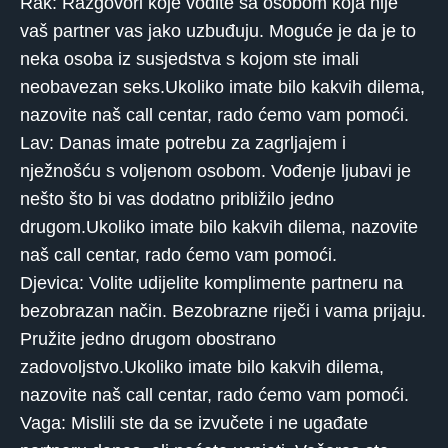
Rak: Razgovori koje vodite sa osobom koja nije
vaš partner vas jako uzbuđuju. Moguće je da je to
neka osoba iz susjedstva s kojom ste imali
neobavezan seks.Ukoliko imate bilo kakvih dilema,
nazovite naš call centar, rado ćemo vam pomoći.
Lav: Danas imate potrebu za zagrljajem i
nježnošću s voljenom osobom. Vođenje ljubavi je
nešto što bi vas dodatno približilo jedno
drugom.Ukoliko imate bilo kakvih dilema, nazovite
naš call centar, rado ćemo vam pomoći.
Djevica: Volite udijelite komplimente partneru na
bezobrazan način. Bezobrazne riječi i vama prijaju.
Pružite jedno drugom obostrano
zadovoljstvo.Ukoliko imate bilo kakvih dilema,
nazovite naš call centar, rado ćemo vam pomoći.
Vaga: Mislili ste da se izvučete i ne ugađate