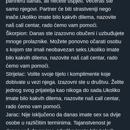
partneru danas, ali nećete uspjeti. Večeras ste
samo njegovi. Partner će biti strastveniji nego
inače.Ukoliko imate bilo kakvih dilema, nazovite
naš call centar, rado ćemo vam pomoći.
Škorpion: Danas ste izazovno obučeni i uzbuđujete
mnoge prolaznike. Možete ponovno očarati osobu
s kojom ste imali neobavezan seks.Ukoliko imate
bilo kakvih dilema, nazovite naš call centar, rado
ćemo vam pomoći.
Strijelac: Volite svoje tijelo i komplimente koje
dobivate u vezi njega. Izazovni ste u društvu. Želite
jednog svog prijatelja kao nikoga do sada.Ukoliko
imate bilo kakvih dilema, nazovite naš call centar,
rado ćemo vam pomoći.
Jarac: Nije isključeno da danas imate sex sa dvije
osobe u različitim terminima. Tajanstvenost je