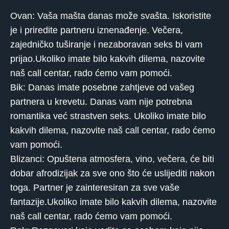
Ovan: Vaša mašta danas može svašta. Iskoristite
je i priredite partneru iznenađenje. Večera,
zajedničko tuširanje i nezaboravan seks bi vam
prijao.Ukoliko imate bilo kakvih dilema, nazovite
naš call centar, rado ćemo vam pomoći.
Bik: Danas imate posebne zahtjeve od vašeg
partnera u krevetu. Danas vam nije potrebna
romantika već strastven seks. Ukoliko imate bilo
kakvih dilema, nazovite naš call centar, rado ćemo
vam pomoći.
Blizanci: Opuštena atmosfera, vino, večera, će biti
dobar afrodizijak za sve ono što će uslijediti nakon
toga. Partner je zainteresiran za sve vaše
fantazije.Ukoliko imate bilo kakvih dilema, nazovite
naš call centar, rado ćemo vam pomoći.