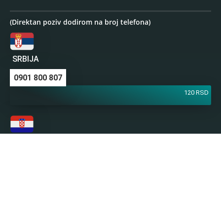
(Direktan poziv dodirom na broj telefona)
SRBIJA
0901 800 807
120 RSD
HRVATSKA
064 501 512
0,46 EUR
0,63 EUR