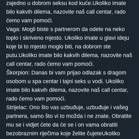
zajedno u dobrom seksu kod kuće.Ukoliko imate
bilo kakvih dilema, nazovite naš call centar, rado
ćemo vam pomoći.
Vaga: Mogli biste s partnerom da odete na neko
toplo i skriveno mjesto. Ukoliko imate u glavi ideju
koje bi to mjesto moglo biti, na dobrom ste
putu.Ukoliko imate bilo kakvih dilema, nazovite naš
call centar, rado ćemo vam pomoći.
Škorpion: Danas bi vam prijao odlazak s dragom
osobom u spa centar i tajni seks u vodi. Ukoliko
imate bilo kakvih dilema, nazovite naš call centar,
rado ćemo vam pomoći.
Strijelac: Ono što vas uzbuđuje, uzbuđuje i vašeg
partnera, samo što vi to možda i ne znate. Obratite
mu se i vidjet ćete da će se i on vama obratiti
bezobraznim riječima koje želite čujeteUkoliko