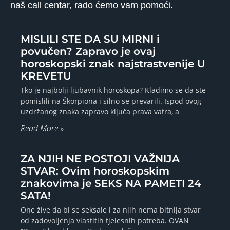
naš call centar, rado ćemo vam pomoći.
MISLILI STE DA SU MIRNI i
povučen? Zapravo je ovaj
horoskopski znak najstrastvenije U
KREVETU
Tko je najbolji ljubavnik horoskopa? Kladimo se da ste
pomislili na Škorpiona i silno se prevarili. Ispod ovog
uzdržanog znaka zapravo ključa prava vatra, a
Read More »
ZA NJIH NE POSTOJI VAŽNIJA
STVAR: Ovim horoskopskim
znakovima je SEKS NA PAMETI 24
SATA!
One žive da bi se seksale i za njih nema bitnija stvar
od zadovoljenja vlastitih tjelesnih potreba. OVAN