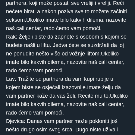
partnera, koji može postati sve vreliji i vreliji. Reći
nećete birati a nakon poziva sve to možete začiniti
seksom.Ukoliko imate bilo kakvih dilema, nazovite
naš call centar, rado ćemo vam pomoći.
Rak: Željeli biste da zapnete s osobom s kojom se
budete našli u liftu. Jedva ćete se suzdržati da joj
ne ponudite nešto više od vožnje liftom.Ukoliko
imate bilo kakvih dilema, nazovite naš call centar,
rado ćemo vam pomoći.
Lav: Tražite od partnera da vam kupi rublje u
kojem biste se osjećali izazovnije.Imate želju da
vam partner kaže da vas želi. Recite mu to.Ukoliko
imate bilo kakvih dilema, nazovite naš call centar,
rado ćemo vam pomoći.
Djevica: Danas vam partner može pokloniti još
nešto drugo osim svog srca. Dugo niste uživali