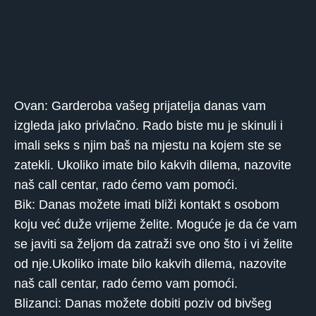
Ovan: Garderoba vašeg prijatelja danas vam
izgleda jako privlačno. Rado biste mu je skinuli i
imali seks s njim baš na mjestu na kojem ste se
zatekli. Ukoliko imate bilo kakvih dilema, nazovite
naš call centar, rado ćemo vam pomoći.
Bik: Danas možete imati bliži kontakt s osobom
koju već duže vrijeme želite. Moguće je da će vam
se javiti sa željom da zatraži sve ono što i vi želite
od nje.Ukoliko imate bilo kakvih dilema, nazovite
naš call centar, rado ćemo vam pomoći.
Blizanci: Danas možete dobiti poziv od bivšeg