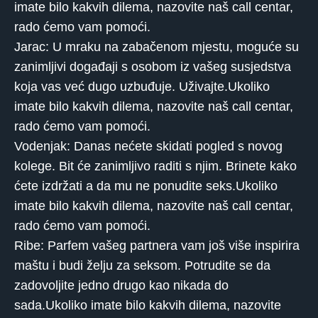
imate bilo kakvih dilema, nazovite naš call centar,
rado ćemo vam pomoći.
Jarac: U mraku na zabačenom mjestu, moguće su
zanimljivi događaji s osobom iz vašeg susjedstva
koja vas već dugo uzbuđuje. Uživajte.Ukoliko
imate bilo kakvih dilema, nazovite naš call centar,
rado ćemo vam pomoći.
Vodenjak: Danas nećete skidati pogled s novog
kolege. Bit će zanimljivo raditi s njim. Brinete kako
ćete izdržati a da mu ne ponudite seks.Ukoliko
imate bilo kakvih dilema, nazovite naš call centar,
rado ćemo vam pomoći.
Ribe: Parfem vašeg partnera vam još više inspirira
maštu i budi želju za seksom. Potrudite se da
zadovoljite jedno drugo kao nikada do
sada.Ukoliko imate bilo kakvih dilema, nazovite