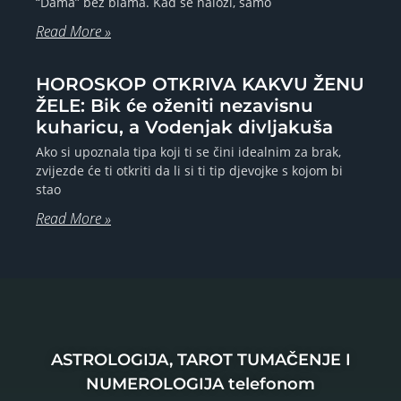
“Dama” bez blama. Kad se naloži, samo
Read More »
HOROSKOP OTKRIVA KAKVU ŽENU
ŽELE: Bik će oženiti nezavisnu
kuharicu, a Vodenjak divljakuša
Ako si upoznala tipa koji ti se čini idealnim za brak,
zvijezde će ti otkriti da li si ti tip djevojke s kojom bi
stao
Read More »
ASTROLOGIJA, TAROT TUMAČENJE I
NUMEROLOGIJA telefonom