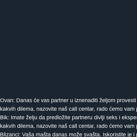
Ovan: Danas će vas partner u iznenaditi željom provesti 
kakvih dilema, nazovite naš call centar, rado ćemo vam
Bik: Imate želju da predložite partneru divlji seks i ek
kakvih dilema, nazovite naš call centar, rado ćemo vam
Blizanci: Vaša mašta danas može svašta. Iskoristite je i