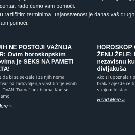
l centar, rado ćemo vam pomoći.
u različitim terminima. Tajanstvenost je danas vaš drugo
 vam pomoći.
JIH NE POSTOJI VAŽNIJA
HOROSKOP 
R: Ovim horoskopskim
ŽENU ŽELE: B
ovima je SEKS NA PAMETI
nezavisnu ku
ATA!
divljakuša
e da bi se seksale i za njih nema
Ako si upoznala tip
stvar od zadovoljenja vlastitih tjelesnih
brak, zvijezde će ti 
. OVAN “Dama” bez blama. Kad se
s kojom bi stao
 samo
Read More »
ore »