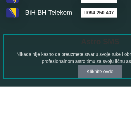
BiH BH Telekom
094 250 407
Astro SMS
Nikada nije kasno da preuzmete stvar u svoje ruke i ob
profesionalnom astro timu za svoju ličnu a
Kliknite ovde