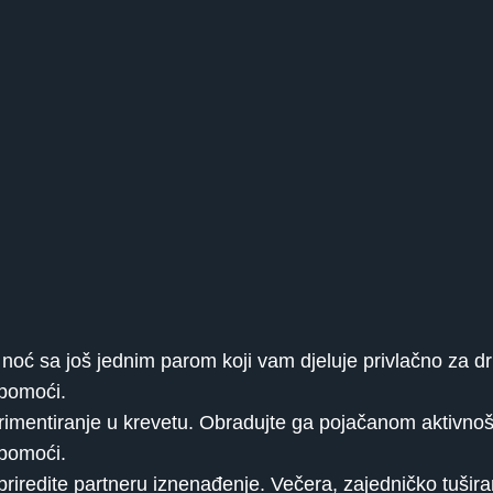
noć sa još jednim parom koji vam djeluje privlačno za dr
 pomoći.
sperimentiranje u krevetu. Obradujte ga pojačanom aktivno
 pomoći.
 priredite partneru iznenađenje. Večera, zajedničko tušir