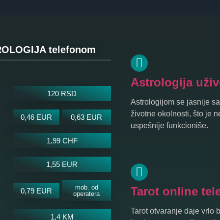
OLOGIJA telefonom
Astrologija uži
120 RSD
Astrologijom se jasnije sa
životne okolnosti, što je
0,46 EUR
0,63 EUR
uspešnije funkcioniše.
1,99 CHF
1,55 EUR
mob. od
Tarot online te
0,79 EUR
operatera
Tarot otvaranje daje vrlo 
1,4 KM