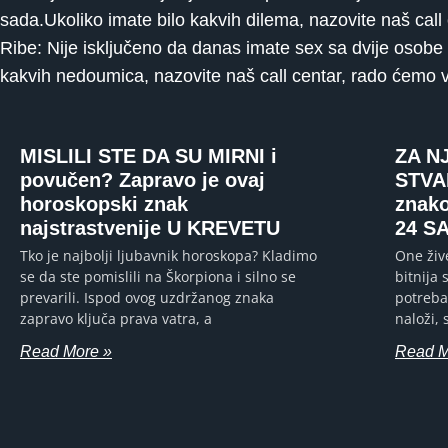
sada.Ukoliko imate bilo kakvih dilema, nazovite naš cal
Ribe: Nije isključeno da danas imate sex sa dvije osobe 
kakvih nedoumica, nazovite naš call centar, rado ćemo
MISLILI STE DA SU MIRNI i
ZA N
povučen? Zapravo je ovaj
STVA
horoskopski znak
znak
najstrastvenije U KREVETU
24 S
Tko je najbolji ljubavnik horoskopa? Kladimo
One živ
se da ste pomislili na Škorpiona i silno se
bitnija 
prevarili. Ispod ovog uzdržanog znaka
potreba
zapravo ključa prava vatra, a
naloži,
Read More »
Read M