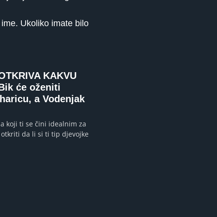
 ime. Ukoliko imate bilo
OTKRIVA KAKVU
ik će oženiti
haricu, a Vodenjak
a koji ti se čini idealnim za
otkriti da li si ti tip djevojke