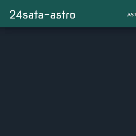
24sata-astro
AS