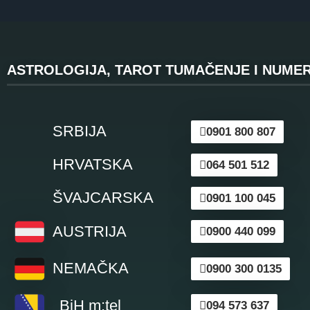
ASTROLOGIJA, TAROT TUMAČENJE I NUMER
SRBIJA
0901 800 807
HRVATSKA
064 501 512
ŠVAJCARSKA
0901 100 045
AUSTRIJA
0900 440 099
NEMAČKA
0900 300 0135
BiH m:tel
094 573 637