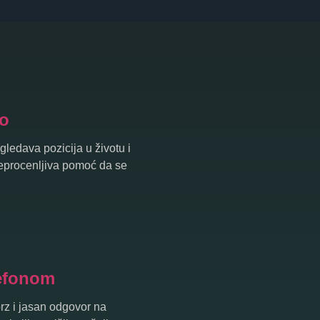
vo
gledava pozicija u životu i
 neprocenljiva pomoć da se
lefonom
brz i jasan odgovor na