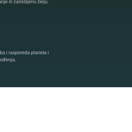
nje ili zamišljenu želju.
ba i rasporeda planeta i
rođenja.
jedan od najuticajnijih
okviru kompletne nauke o