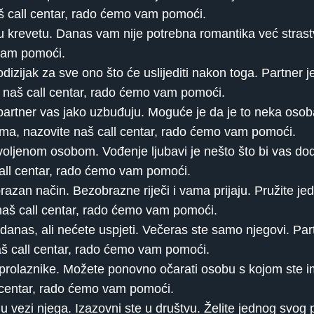
aš call centar, rado ćemo vam pomoći.
 krevetu. Danas vam nije potrebna romantika već strast
 vam pomoći.
dizijak za sve ono što će uslijediti nakon toga. Partner j
te naš call centar, rado ćemo vam pomoći.
partner vas jako uzbuđuju. Moguće je da je to neka osob
ema, nazovite naš call centar, rado ćemo vam pomoći.
oljenom osobom. Vođenje ljubavi je nešto što bi vas doda
call centar, rado ćemo vam pomoći.
brazan način. Bezobrazne riječi i vama prijaju. Pružite 
 naš call centar, rado ćemo vam pomoći.
 danas, ali nećete uspjeti. Večeras ste samo njegovi. Partn
aš call centar, rado ćemo vam pomoći.
prolaznike. Možete ponovno očarati osobu s kojom ste 
l centar, rado ćemo vam pomoći.
 u vezi njega. Izazovni ste u društvu. Želite jednog svog 