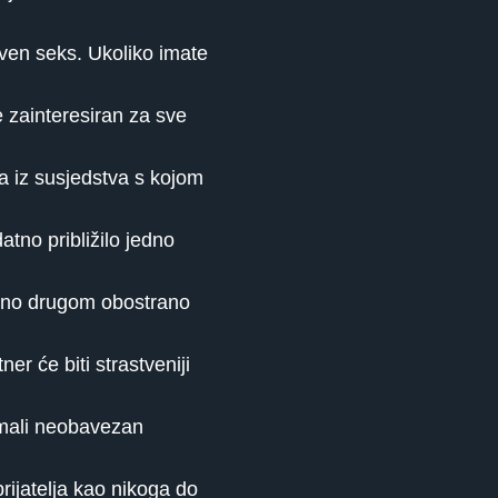
ven seks. Ukoliko imate
e zainteresiran za sve
a iz susjedstva s kojom
tno približilo jedno
jedno drugom obostrano
er će biti strastveniji
imali neobavezan
prijatelja kao nikoga do