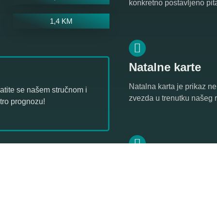
konkretno postavljeno pita
1,4 KM
Natalne karte
Natalna karta je prikaz ne
ratite se našem stručnom i
zvezda u trenutku našeg 
stro prognozu!
Numerologija
Vaš broj životnog puta je 
numeroloških aspekata u 
numerologiji.