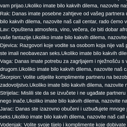
vam prijao.Ukoliko imate bilo kakvih dilema, nazovite n
Rak: Danas imate posebne zahtjeve od vašeg partnera u
bilo kakvih dilema, nazovite naš call centar, rado ćemo
Lav: Opuštena atmosfera, vino, večera, će biti dobar afro
vaše fantazije.Ukoliko imate bilo kakvih dilema, nazovi
Djevica: Razgovori koje vodite sa osobom koja nije vaš 
ste imali neobavezan seks.Ukoliko imate bilo kakvih dil
Vaga: Danas imate potrebu za zagrljajem i nježnošću s v
drugom.Ukoliko imate bilo kakvih dilema, nazovite naš 
Škorpion: Volite udijelite komplimente partneru na bezo
zadovoljstvo.Ukoliko imate bilo kakvih dilema, nazovite
Strijelac: Mislili ste da se izvučete i ne ugađate partneru
nego inače.Ukoliko imate bilo kakvih dilema, nazovite n
Jarac: Danas ste izazovno obučeni i uzbuđujete mnoge 
seks.Ukoliko imate bilo kakvih dilema, nazovite naš cal
Vodenjak: Volite svoje tijelo i komplimente koje dobivate