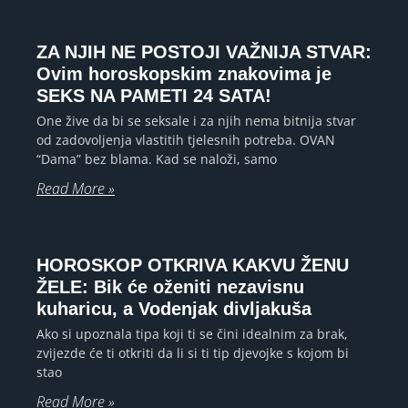
ZA NJIH NE POSTOJI VAŽNIJA STVAR:
Ovim horoskopskim znakovima je
SEKS NA PAMETI 24 SATA!
One žive da bi se seksale i za njih nema bitnija stvar
od zadovoljenja vlastitih tjelesnih potreba. OVAN
“Dama” bez blama. Kad se naloži, samo
Read More »
HOROSKOP OTKRIVA KAKVU ŽENU
ŽELE: Bik će oženiti nezavisnu
kuharicu, a Vodenjak divljakuša
Ako si upoznala tipa koji ti se čini idealnim za brak,
zvijezde će ti otkriti da li si ti tip djevojke s kojom bi
stao
Read More »