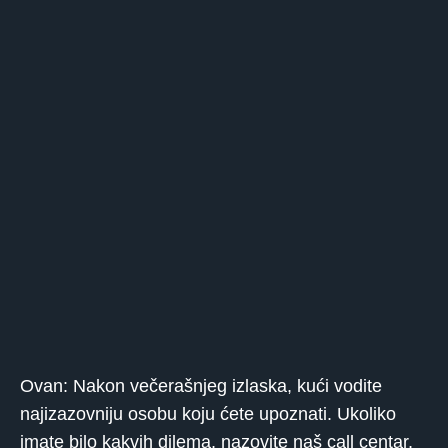
Ovan: Nakon večerašnjeg izlaska, kući vodite
najizazovniju osobu koju ćete upoznati. Ukoliko
imate bilo kakvih dilema, nazovite naš call centar,