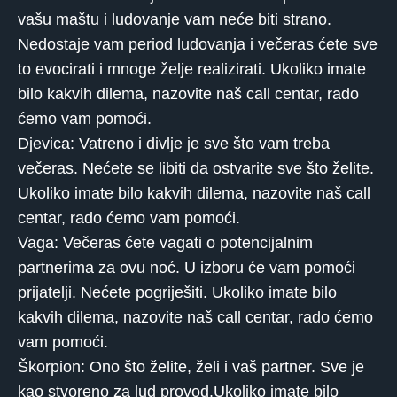
vašu maštu i ludovanje vam neće biti strano.
Nedostaje vam period ludovanja i večeras ćete sve
to evocirati i mnoge želje realizirati. Ukoliko imate
bilo kakvih dilema, nazovite naš call centar, rado
ćemo vam pomoći.
Djevica: Vatreno i divlje je sve što vam treba
večeras. Nećete se libiti da ostvarite sve što želite.
Ukoliko imate bilo kakvih dilema, nazovite naš call
centar, rado ćemo vam pomoći.
Vaga: Večeras ćete vagati o potencijalnim
partnerima za ovu noć. U izboru će vam pomoći
prijatelji. Nećete pogriješiti. Ukoliko imate bilo
kakvih dilema, nazovite naš call centar, rado ćemo
vam pomoći.
Škorpion: Ono što želite, želi i vaš partner. Sve je
kao stvoreno za lud provod.Ukoliko imate bilo