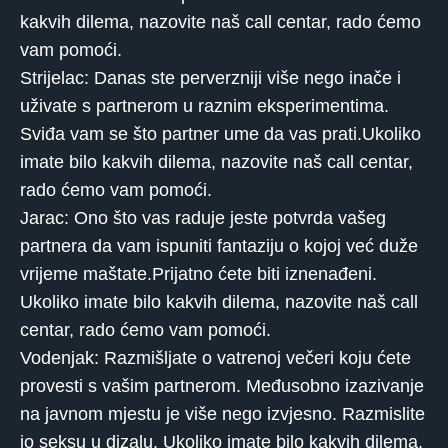
kakvih dilema, nazovite naš call centar, rado ćemo
vam pomoći.
Strijelac: Danas ste perverzniji više nego inače i
uživate s partnerom u raznim eksperimentima.
Sviđa vam se što partner ume da vas prati.Ukoliko
imate bilo kakvih dilema, nazovite naš call centar,
rado ćemo vam pomoći.
Jarac: Ono što vas raduje jeste potvrda vašeg
partnera da vam ispuniti fantaziju o kojoj već duže
vrijeme maštate.Prijatno ćete biti iznenađeni.
Ukoliko imate bilo kakvih dilema, nazovite naš call
centar, rado ćemo vam pomoći.
Vodenjak: Razmišljate o vatrenoj večeri koju ćete
provesti s vašim partnerom. Međusobno izazivanje
na javnom mjestu je više nego izvjesno. Razmislite
io seksu u dizalu. Ukoliko imate bilo kakvih dilema,