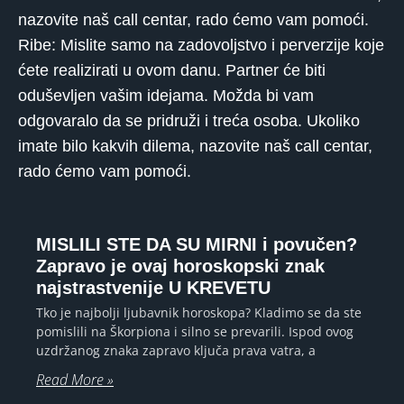
nazovite naš call centar, rado ćemo vam pomoći.
Ribe: Mislite samo na zadovoljstvo i perverzije koje
ćete realizirati u ovom danu. Partner će biti
oduševljen vašim idejama. Možda bi vam
odgovaralo da se pridruži i treća osoba. Ukoliko
imate bilo kakvih dilema, nazovite naš call centar,
rado ćemo vam pomoći.
MISLILI STE DA SU MIRNI i povučen?
Zapravo je ovaj horoskopski znak
najstrastvenije U KREVETU
Tko je najbolji ljubavnik horoskopa? Kladimo se da ste
pomislili na Škorpiona i silno se prevarili. Ispod ovog
uzdržanog znaka zapravo ključa prava vatra, a
Read More »