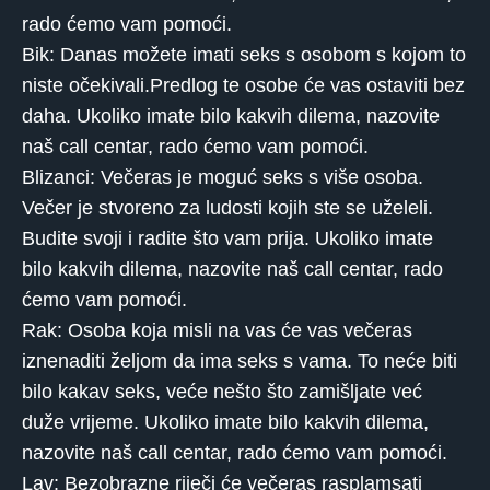
rado ćemo vam pomoći.
Bik: Danas možete imati seks s osobom s kojom to
niste očekivali.Predlog te osobe će vas ostaviti bez
daha. Ukoliko imate bilo kakvih dilema, nazovite
naš call centar, rado ćemo vam pomoći.
Blizanci: Večeras je moguć seks s više osoba.
Večer je stvoreno za ludosti kojih ste se uželeli.
Budite svoji i radite što vam prija. Ukoliko imate
bilo kakvih dilema, nazovite naš call centar, rado
ćemo vam pomoći.
Rak: Osoba koja misli na vas će vas večeras
iznenaditi željom da ima seks s vama. To neće biti
bilo kakav seks, veće nešto što zamišljate već
duže vrijeme. Ukoliko imate bilo kakvih dilema,
nazovite naš call centar, rado ćemo vam pomoći.
Lav: Bezobrazne riječi će večeras rasplamsati