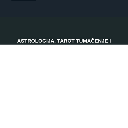
ASTROLOGIJA, TAROT TUMAČENJE I
NUMEROLOGIJA telefonom
SRBIJA
0901 800 807
120 RSD
HRVATSKA
064 501 512
0,46 EUR
0,63 EUR
ŠVAJCARSKA
0901 100 045