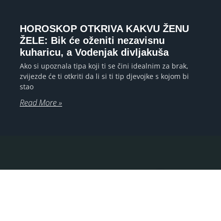
HOROSKOP OTKRIVA KAKVU ŽENU
ŽELE: Bik će oženiti nezavisnu
kuharicu, a Vodenjak divljakuša
Ako si upoznala tipa koji ti se čini idealnim za brak,
zvijezde će ti otkriti da li si ti tip djevojke s kojom bi
stao
Read More »
ASTROLOGIJA, TAROT TUMAČENJE I
NUMEROLOGIJA telefonom