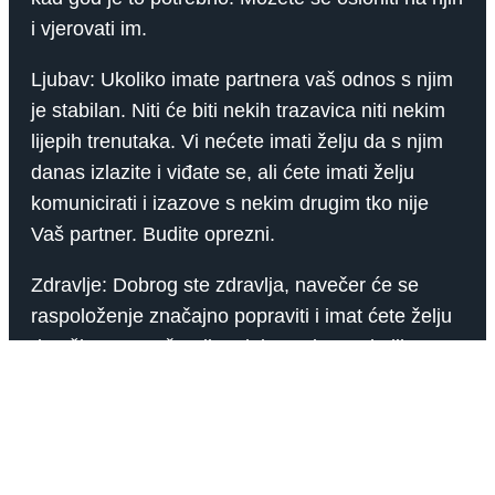
i vjerovati im.
Ljubav: Ukoliko imate partnera vaš odnos s njim
je stabilan. Niti će biti nekih trazavica niti nekim
lijepih trenutaka. Vi nećete imati želju da s njim
danas izlazite i viđate se, ali ćete imati želju
komunicirati i izazove s nekim drugim tko nije
Vaš partner. Budite oprezni.
Zdravlje: Dobrog ste zdravlja, navečer će se
raspoloženje značajno popraviti i imat ćete želju
da uživate u večernjim aktivnostima. Ukoliko
imate bilo kakvih nedoumica, nazovite naš call
centar, rado ćemo vam pomoći.
Jarac