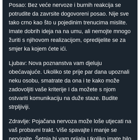
Posao: Bez veće nervoze i burnih reakcija se
potrudite da zavrsite dogovoreni posao. Nije sve
tako crno kao što u pojedinim trenucima mislite.
Imate dobrih ideja na na umu, ali nemojte mnogo
žuriti s njihovom realizacijom, opredijelite se za
smjer ka kojem ćete ići.
Ljubav: Nova poznanstva vam djeluju
obećavajuće. Ukoliko ste prije par dana upoznali
neku osobu, smatrate da ona i te kako može
zadovoljiti vaše kriterije I da možete s njom
ostvariti komunikaciju na duže staze. Budite
strpljiviji.
Zdravlje: Pojačana nervoza može loše utjecati na
vaš probavni trakt. Više spavajte i manje se
nervirajte. Šetnja bi vam prijala.Ukoliko imate bilo