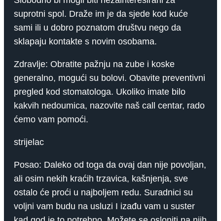
Slobodno bi mogli biti nezainteresirani za
suprotni spol. Draže im je da sjede kod kuće
sami ili u dobro poznatom društvu nego da
sklapaju kontakte s novim osobama.
Zdravlje: Obratite pažnju na zube i koske
generalno, mogući su bolovi. Obavite preventivni
pregled kod stomatologa. Ukoliko imate bilo
kakvih nedoumica, nazovite naš call centar, rado
ćemo vam pomoći.
strijelac
Posao: Daleko od toga da ovaj dan nije povoljan,
ali osim nekih kraćih trzavica, kašnjenja, sve
ostalo će proći u najboljem redu. Suradnici su
voljni vam budu na usluzi I izađu vam u suster
kad god je to potrebno. Možete se osloniti na njih