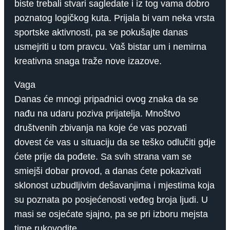
biste trebali stvari sagledate i iz tog vama dobro
poznatog logičkog kuta. Prijala bi vam neka vrsta
sportske aktivnosti, pa se pokušajte danas
usmejriti u tom pravcu. Vaš bistar um i nemirna
kreativna snaga traže nove izazove.
Vaga
Danas će mnogi pripadnici ovog znaka da se
nađu na udaru poziva prijatelja. Mnoštvo
društvenih zbivanja na koje će vas pozvati
dovest će vas u situaciju da se teško odlučiti gdje
ćete prije da pođete. Sa svih strana vam se
smiejši dobar provod, a danas ćete pokazivati ​​
sklonost uzbudljivim dešavanjima i mjestima koja
su poznata po posjećenosti veđeg broja ljudi. U
masi se osjećate sjajno, pa se pri izboru mejsta
time rukovodite.