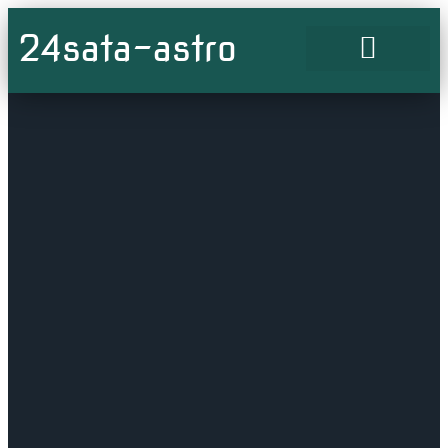
24sata-astro
ASTRO CENTAR