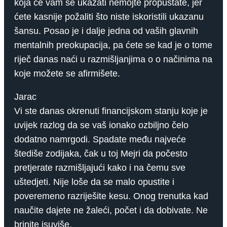
koja će vam se ukazati nemojte propuštate, jer
ćete kasnije požaliti što niste iskoristili ukazanu
šansu. Posao je i dalje jedna od vaših glavnih
mentalnih preokupacija, pa ćete se kad je o tome
riječ danas naći u razmišljanjima o o načinima na
koje možete se afirmišete.
Jarac
Vi ste danas okrenuti financijskom stanju koje je
uvijek razlog da se vaš ionako ozbiljno čelo
dodatno namrgodi. Spadate među najveće
štediše zodijaka, čak u toj Mejri da počesto
pretjerate razmišljajući kako i na čemu sve
uštedjeti. Nije loše da se malo opustite i
poveremeno razriješite kesu. Onog trenutka kad
naučite dajete ne žaleći, počet i da dobivate. Ne
brinite isuviše.