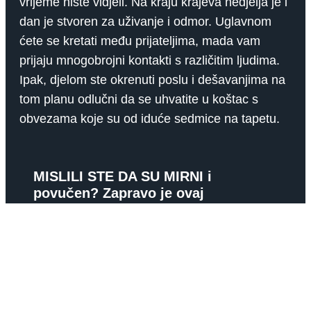
vrijeme niste vidjeli. Na kraju krajeva nedjelja je i
dan je stvoren za uživanje i odmor. Uglavnom
ćete se kretati među prijateljima, mada vam
prijaju mnogobrojni kontakti s različitim ljudima.
Ipak, djelom ste okrenuti poslu i dešavanjima na
tom planu odlučni da se uhvatite u koštac s
obvezama koje su od iduće sedmice na tapetu.
MISLILI STE DA SU MIRNI i
povučen? Zapravo je ovaj
horoskopski znak najstrastvenije U
KREVETU
Tko je najbolji ljubavnik horoskopa? Kladimo se da
ste pomislili na Škorpiona i silno se prevarili. Ispod
ovog uzdržanog znaka zapravo ključa prava vatra, a
Read More »