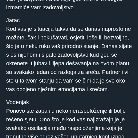
izmamiće vam zadovoljstvo.
Jarac
Kod vas je situacija takva da se danas naprosto ne
možete, čak i pokušavati, osjetiti loše ili bezvoljno,
što je u neku ruku vaš prirodno stanje. Danas sijate
s osmijehom i sipate zadovoljstvo kud god se
okrenete. Ljubav i lijepa dešavanja na ovom planu
su svakako jedan od razloga za sreću. Partner i vi
ste u takvom stanju da vam se čini da je sve oko
vas obojeno nježnim emocijama i srećom.
Vodenjak
Ponovo ste zapali u neko neraspoloženje ili bolje
rečeno sjetu. Ono što je kod vas najizražajnije je
svakako oscilacija među raspoloženjima koja je
trenutno više odraz vašeg unutarnjeg konfuznog