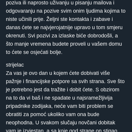
poziva ili naprosto uživanju u pisanju mailova i
odgovaranju na pozive svim onim ljudima kojima to
niste učinili prije. Željni ste kontakta i zabave i
danas ćete se najvjerojatnije upravo u tom smjeru
okrenuti. Svi pozivi za izlaske biće dobrodošli, a
što manje vremena budete proveli u vašem domu
to ćete se osjećati bolje.
strijelac
Za vas je ovo dan u kojem ćete dobivati ​​više
pažnje i financijske potpore sa svih strana. Sve što
je potrebno jest da tražite i dobit ćete. S obzirom
na to da vi baš i ne spadate u najsramežljivija
pripadnike zodijaka, neće vam biti problem se
obratiti za pomoć ukoliko vam ona bude
neophodna. U svakom slučaju novčani dobitak
vam je izvjestan, a sa koje god strane on stigao