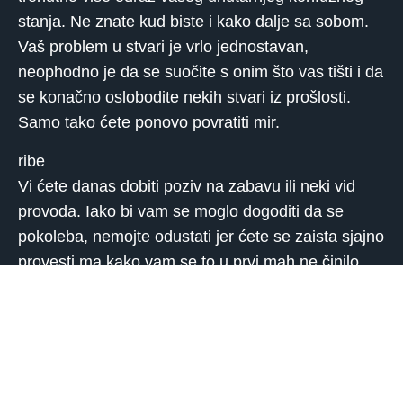
stanja. Ne znate kud biste i kako dalje sa sobom.
Vaš problem u stvari je vrlo jednostavan,
neophodno je da se suočite s onim što vas tišti i da
se konačno oslobodite nekih stvari iz prošlosti.
Samo tako ćete ponovo povratiti mir.
ribe
Vi ćete danas dobiti poziv na zabavu ili neki vid
provoda. Iako bi vam se moglo dogoditi da se
pokoleba, nemojte odustati jer ćete se zaista sjajno
provesti ma kako vam se to u prvi mah ne činilo
moguće. Ono što vam je potrebno jest da se
opustite i da se na pravi način pripremite za sve
one stvari i dešavanja koja vam prethode u
narednim danima, zato se spremite i izađite. Godit
će vam!