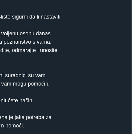
te sigurni da li nastaviti
a voljenu osobu danas
uju poznanstvo s vama.
dite, odmarajte i unosite
ni suradnici su vam
oji vam mogu pomoći u
enit ćete način
na je jaka potreba za
vam pomoći.