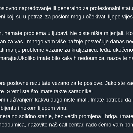
slovno napredovanje ili generalno za profesionalni statu
 koji su u potrazi za poslom mogu očekivati ​​lijepe vije
 nemate problema u ljubavi. Ne biste ništa mijenjali. Ko
siran za vas i mnogo vam više pažnje posvećuje danas n
ati manje probleme vezane za kralježnicu, leđa, ukočenos
dmarajte.Ukoliko imate bilo kakvih nedoumica, nazovite n
re poslovne rezultate vezano za te poslove. Jako ste zado
ite. Sretni ste što imate takve saradnike-
 i uživanjem kakvu dugo niste imali. Imate potrebu da izl
ambijentu i nekom lijepom vinu.
eneralno solidno stanje, bez većih promjena i briga. Imate
ih nedoumica, nazovite naš call centar, rado ćemo vam po