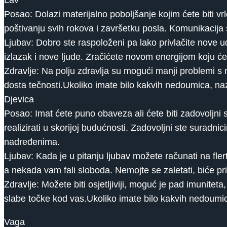
Lav
Posao: Dolazi materijalno poboljšanje kojim ćete biti vrlo
poštivanju svih rokova i završetku posla. Komunikacij
Ljubav: Dobro ste raspoloženi pa lako privlačite nove 
izlazak i nove ljude. Zračićete novom energijom koju će
Zdravlje: Na polju zdravlja su mogući manji problemi s 
dosta tečnosti.Ukoliko imate bilo kakvih nedoumica, na
Djevica
Posao: Imat ćete puno obaveza ali ćete biti zadovoljni s
realizirati u skorijoj budućnosti. Zadovoljni ste suradn
nadređenima.
Ljubav: Kada je u pitanju ljubav možete računati na flert
a nekada vam fali sloboda. Nemojte se zaletati, biće pr
Zdravlje: Možete biti osjetljiviji, moguć je pad imunitet
slabe točke kod vas.Ukoliko imate bilo kakvih nedoumi
Vaga