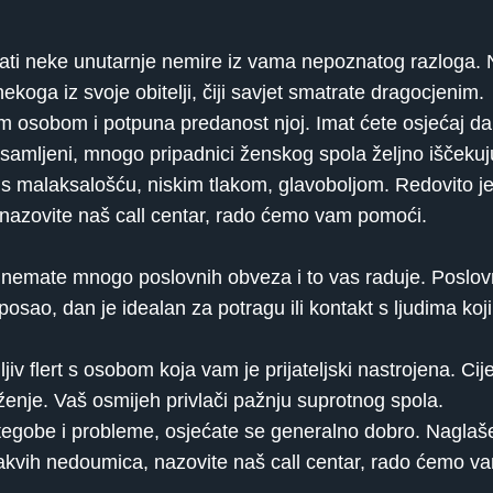
ti neke unutarnje nemire iz vama nepoznatog razloga. Nis
koga iz svoje obitelji, čiji savjet smatrate dragocjenim.
nom osobom i potpuna predanost njoj. Imat ćete osjećaj d
 usamljeni, mnogo pripadnici ženskog spola željno išček
 s malaksalošću, niskim tlakom, glavoboljom. Redovito je
 nazovite naš call centar, rado ćemo vam pomoći.
, nemate mnogo poslovnih obveza i to vas raduje. Poslov
posao, dan je idealan za potragu ili kontakt s ljudima k
jiv flert s osobom koja vam je prijateljski nastrojena. Cij
ženje. Vaš osmijeh privlači pažnju suprotnog spola.
tegobe i probleme, osjećate se generalno dobro. Naglaše
o kakvih nedoumica, nazovite naš call centar, rado ćemo 