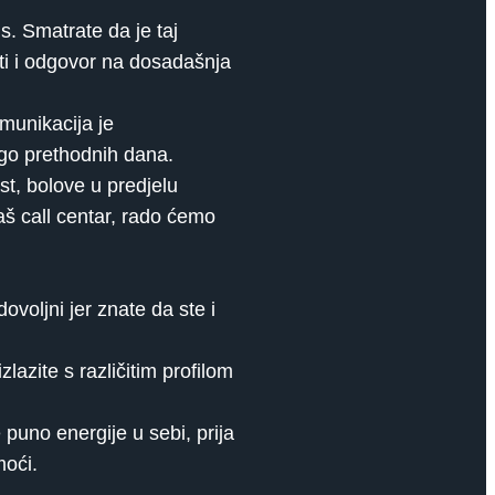
s. Smatrate da je taj
sti i odgovor na dosadašnja
munikacija je
ego prethodnih dana.
t, bolove u predjelu
aš call centar, rado ćemo
voljni jer znate da ste i
azite s različitim profilom
 puno energije u sebi, prija
moći.