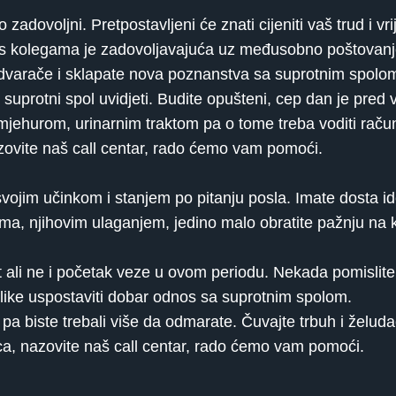
 zadovoljni. Pretpostavljeni će znati cijeniti vaš trud i vr
a s kolegama je zadovoljavajuća uz međusobno poštovanje
udvarače i sklapate nova poznanstva sa suprotnim spolo
 suprotni spol uvidjeti. Budite opušteni, cep dan je pred
mjehurom, urinarnim traktom pa o tome treba voditi računa
zovite naš call centar, rado ćemo vam pomoći.
vojim učinkom i stanjem po pitanju posla. Imate dosta ide
icima, njihovim ulaganjem, jedino malo obratite pažnju na
 ali ne i početak veze u ovom periodu. Nekada pomislite da
ilike uspostaviti dobar odnos sa suprotnim spolom.
a, pa biste trebali više da odmarate. Čuvajte trbuh i želud
ca, nazovite naš call centar, rado ćemo vam pomoći.