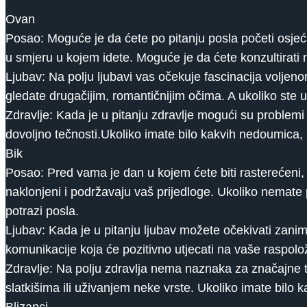
Ovan
Posao: Moguće je da ćete po pitanju posla početi osjeća
u smjeru u kojem idete. Moguće je da ćete konzultirati ne
Ljubav: Na polju ljubavi vas očekuje fascinacija volje
gledate drugačijim, romantičnijim očima. A ukoliko ste
Zdravlje: Kada je u pitanju zdravlje mogući su problemi
dovoljno tečnosti.Ukoliko imate bilo kakvih nedoumica,
Bik
Posao: Pred vama je dan u kojem ćete biti rasterećeni
naklonjeni i podržavaju vaš prijedloge. Ukoliko nemate 
potrazi posla.
Ljubav: Kada je u pitanju ljubav možete očekivati ​​zaniml
komunikacije koja će pozitivno utjecati na vaše raspolo
Zdravlje: Na polju zdravlja nema naznaka za značajne 
slatkišima ili uživanjem neke vrste. Ukoliko imate bil