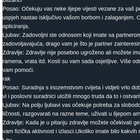
Blizanci
Posao: Očekuju vas neke lijepe vijesti vezane za vaš po
uspjeh nastao isključivo vašom borbom i zalaganjem. Oni
apliciranja.
Ljubav: Zadovoljni ste odnosom koji imate sa partnerom,
zadovoljavajuća, drago vam je što je partner zaintere
Zdravlje: Zdravlje nije posebno ugroženo ali možete im
ramena, vrata itd. Kosti su vam sada osjetljive. Više o
vam pomoći.
rak
Posao: Suradnja s inozemstvom cvijeta i vidjeti vrlo dob
vi i poslovni suradnici uložili mnogo truda da to i ostvar
Ljubav: Na polju ljubavi vas očekuje potreba za slobodom
ličnosti, razgovarati na razne teme, uživati ​​u lijepom 
Zdravlje: Kada je u pitanju zdravlje možete očekivati ​​g
vam fizička aktivnost i izlasci.Ukoliko imate bilo kakv