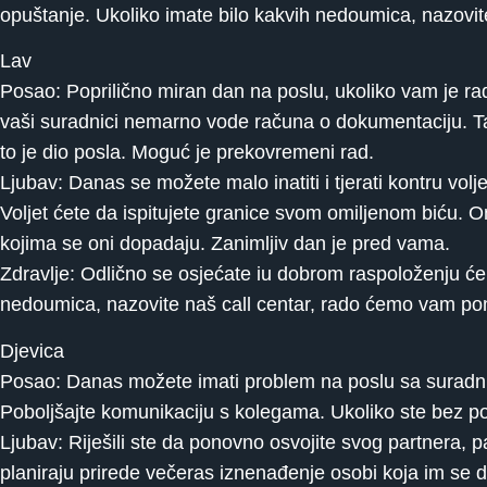
opuštanje. Ukoliko imate bilo kakvih nedoumica, nazovi
Lav
Posao: Poprilično miran dan na poslu, ukoliko vam je ra
vaši suradnici nemarno vode računa o dokumentaciju. Tak
to je dio posla. Moguć je prekovremeni rad.
Ljubav: Danas se možete malo inatiti i tjerati kontru volje
Voljet ćete da ispitujete granice svom omiljenom biću. O
kojima se oni dopadaju. Zanimljiv dan je pred vama.
Zdravlje: Odlično se osjećate iu dobrom raspoloženju će d
nedoumica, nazovite naš call centar, rado ćemo vam po
Djevica
Posao: Danas možete imati problem na poslu sa suradni
Poboljšajte komunikaciju s kolegama. Ukoliko ste bez p
Ljubav: Riješili ste da ponovno osvojite svog partnera, p
planiraju prirede večeras iznenađenje osobi koja im se 