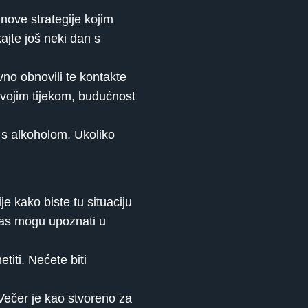
nove strategije kojim
ajte još neki dan s
vno obnovili te kontakte
 svojim tijekom, budućnost
​​s alkoholom. Ukoliko
je kako biste tu situaciju
anas mogu upoznati u
titi. Nećete biti
Večer je kao stvoreno za