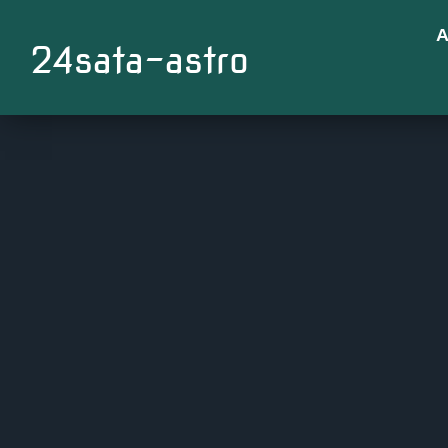
A
24sata-astro