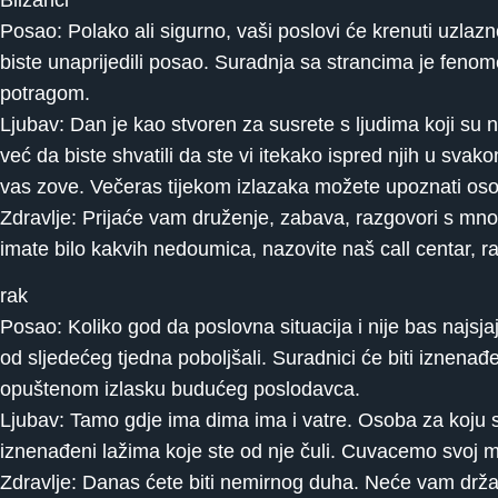
Posao: Polako ali sigurno, vaši poslovi će krenuti uzlaz
biste unaprijedili posao. Suradnja sa strancima je fenome
potragom.
Ljubav: Dan je kao stvoren za susrete s ljudima koji su ne
već da biste shvatili da ste vi itekako ispred njih u sva
vas zove. Večeras tijekom izlazaka možete upoznati osob
Zdravlje: Prijaće vam druženje, zabava, razgovori s mnogo
imate bilo kakvih nedoumica, nazovite naš call centar,
rak
Posao: Koliko god da poslovna situacija i nije bas najsjajn
od sljedećeg tjedna poboljšali. Suradnici će biti iznen
opuštenom izlasku budućeg poslodavca.
Ljubav: Tamo gdje ima dima ima i vatre. Osoba za koju st
iznenađeni lažima koje ste od nje čuli. Cuvacemo svoj mir
Zdravlje: Danas ćete biti nemirnog duha. Neće vam držat