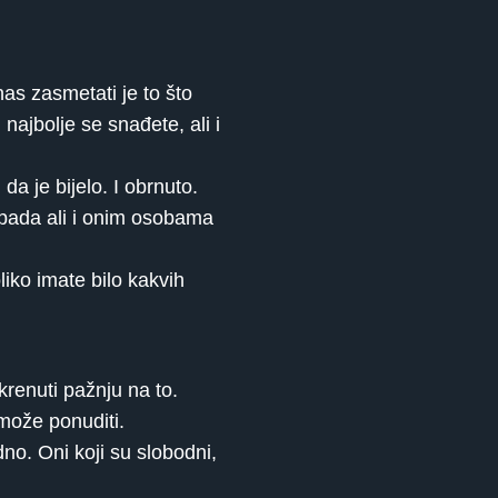
as zasmetati je to što
ajbolje se snađete, ali i
da je bijelo. I obrnuto.
dopada ali i onim osobama
liko imate bilo kakvih
renuti pažnju na to.
može ponuditi.
no. Oni koji su slobodni,