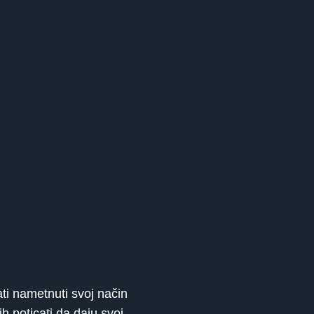
ti nametnuti svoj način
h poticati da daju svoj