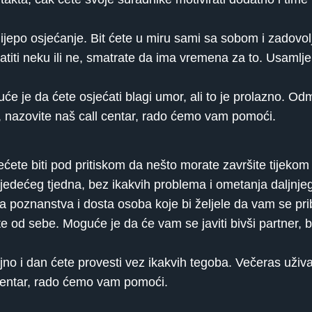
 lijepo osjećanje. Bit ćete u miru sami sa sobom i zadov
vatiti neku ili ne, smatrate da ima vremena za to. Usamlj
će je da ćete osjećati blagi umor, ali to je prolazno. Odm
, nazovite naš call centar, rado ćemo vam pomoći.
ete biti pod pritiskom da nešto morate završite tijekom
jedećeg tjedna, bez ikakvih problema i ometanja daljnje
pa poznanstva i dosta osoba koje bi željele da vam se pri
ite od sebe. Moguće je da će vam se javiti bivši partner, be
no i dan ćete provesti vez ikakvih tegoba. Večeras uživ
 centar, rado ćemo vam pomoći.