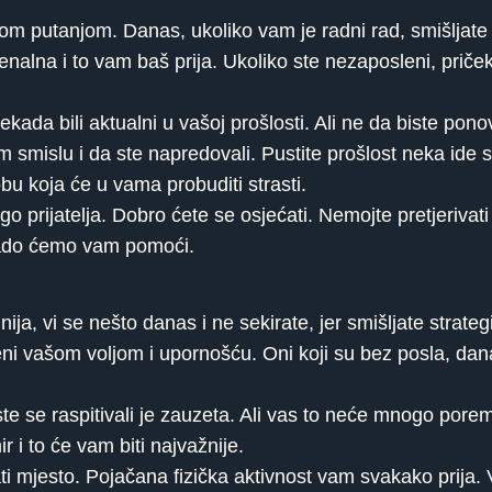
nom putanjom. Danas, ukoliko vam je radni rad, smišljate 
nalna i to vam baš prija. Ukoliko ste nezaposleni, priček
kada bili aktualni u vašoj prošlosti. Ali ne da biste pono
kom smislu i da ste napredovali. Pustite prošlost neka ide
u koja će u vama probuditi strasti.
 prijatelja. Dobro ćete se osjećati. Nemojte pretjerivati 
 rado ćemo vam pomoći.
ija, vi se nešto danas i ne sekirate, jer smišljate strategi
ađeni vašom voljom i upornošću. Oni koji su bez posla, d
e se raspitivali je zauzeta. Ali vas to neće mnogo poreme
 i to će vam biti najvažnije.
i mjesto. Pojačana fizička aktivnost vam svakako prija. 