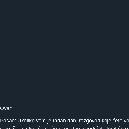
Ovan
Posao: Ukoliko vam je radan dan, razgovori koje ćete vo
razmišljanja koji će većina suradnika podržati. Imat ćete 