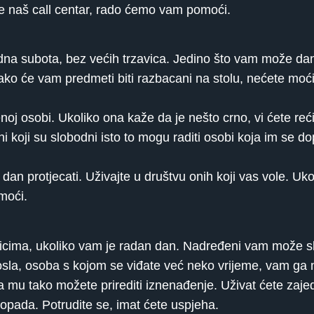
te naš call centar, rado ćemo vam pomoći.
dna subota, bez većih trzavica. Jedino što vam može dan
o će vam predmeti biti razbacani na stolu, nećete moći n
noj osobi. Ukoliko ona kaže da je nešto crno, vi ćete reći 
ni koji su slobodni isto to mogu raditi osobi koja im se 
an protjecati. Uživajte u društvu onih koji vas vole. Uko
moći.
cima, ukoliko vam je radan dan. Nadređeni vam može sk
osla, osoba s kojom se viđate već neko vrijeme, vam ga 
a mu tako možete prirediti iznenađenje. Uživat ćete zajed
dopada. Potrudite se, imat ćete uspjeha.