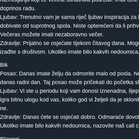
doprinos radu.
Ljubav: Trenutno vam je sama riječ ljubav inspiracija za
dobivate od suprotnog spola. Niste opterećeni da li prih
Večeras možete imati nezaboravno večer.
Zdravlje: Prijatno se osjećate tijekom čitavog dana. Mogu
izađite s društvom. Ukoliko imate bilo kakvih nedoumica
Bik
Posao: Danas imate želju da odmorite malo od posla. Neć
danas radni dan. Taj posao može pričekati do početka sl
Ljubav: Vi ste u periodu koji vam donosi iznenadna, lije
igra bitnu ulogu kod vas, koliko god vi željeli da je sklon
ne.
Zdravlje: Danas ćete se osjećati dobro. Odmaraće dovolj
Ukoliko imate bilo kakvih nedoumica, nazovite naš call
Blizanci