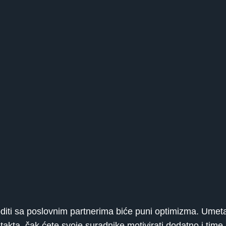
diti sa poslovnim partnerima biće puni optimizma. Umeta
takta, čak ćete svoje suradnike motivirati dodatno i time i