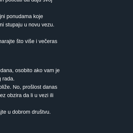
oljni ponudama koje
eni stupaju u novu vezu.
arajte što više i večeras
 dana, osobito ako vam je
g rada.
bliže. No, prošlost danas
z obzira da li u vezi ili
ajte u dobrom društvu.