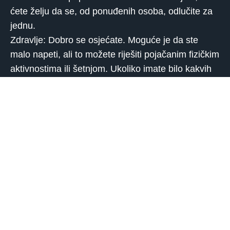
ćete želju da se, od ponuđenih osoba, odlučite za
jednu.
Zdravlje: Dobro se osjećate. Moguće je da ste
malo napeti, ali to možete riješiti pojačanim fizičkim
aktivnostima ili šetnjom. Ukoliko imate bilo kakvih
nedoumica, nazovite naš call centar, rado ćemo
vam pomoći.
Jarac
Posao: Ukoliko ste imali nerazumijevanja s
kolegama ili nadređenim tijekom ovog dana biste
mogli ispravite to. Možete reći suradnicima da niste
to mislili što ste tada rekli, već se ispraviti i reci ono
što stvarno mislite. Ukoliko ste nezaposleni,
pričekajte još koji dan s potragom istog.
Ljubav: Možete biti malo odsutni kada je