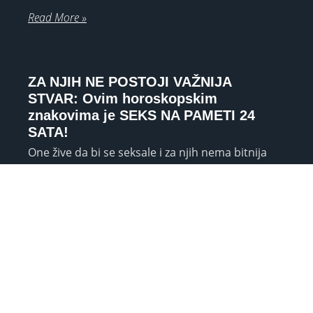
Read More »
ZA NJIH NE POSTOJI VAŽNIJA
STVAR: Ovim horoskopskim
znakovima je SEKS NA PAMETI 24
SATA!
One žive da bi se seksale i za njih nema bitnija
stvar od zadovoljenja vlastitih tjelesnih potreba.
OVAN “Dama” bez blama. Kad se naloži, samo
Read More »
HOROSKOP OTKRIVA KAKVU ŽENU
ŽELE: Bik će oženiti nezavisnu
kuharicu, a Vodenjak divljakuša