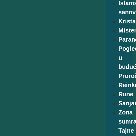
Islam
sanov
Krista
Mister
Paran
Pogle
u
buduć
Proro
Reink
Rune
Sanja
Zona
sumr
Tajne