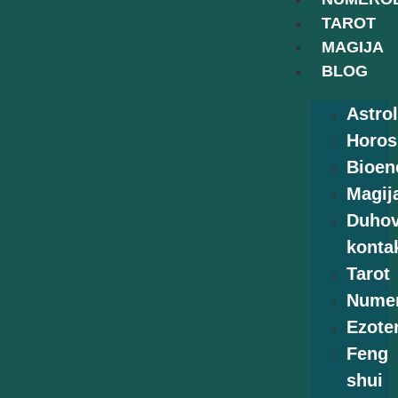
TAROT
MAGIJA
BLOG
Astrol
Horos
Bioen
Magij
Duhov
kontak
Tarot
Numer
Ezoter
Feng
shui