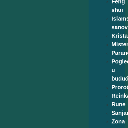
Feng
shui
Islam
sanov
Krista
Mister
Paran
Pogle
u
buduć
Proro
Reink
Rune
Sanja
Zona