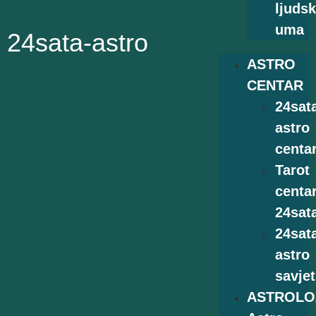
ljuds
uma
24sata-astro
ASTRO
CENTAR
24sat
astro
centa
Tarot
centa
24sat
24sat
astro
savjet
ASTROLO