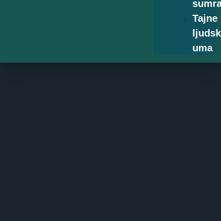
sumr
Tajne
ljuds
uma