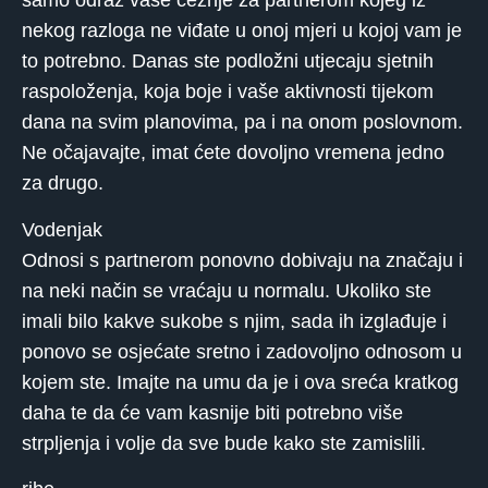
samo odraz vaše čežnje za partnerom kojeg iz
nekog razloga ne viđate u onoj mjeri u kojoj vam je
to potrebno. Danas ste podložni utjecaju sjetnih
raspoloženja, koja boje i vaše aktivnosti tijekom
dana na svim planovima, pa i na onom poslovnom.
Ne očajavajte, imat ćete dovoljno vremena jedno
za drugo.
Vodenjak
Odnosi s partnerom ponovno dobivaju na značaju i
na neki način se vraćaju u normalu. Ukoliko ste
imali bilo kakve sukobe s njim, sada ih izglađuje i
ponovo se osjećate sretno i zadovoljno odnosom u
kojem ste. Imajte na umu da je i ova sreća kratkog
daha te da će vam kasnije biti potrebno više
strpljenja i volje da sve bude kako ste zamislili.