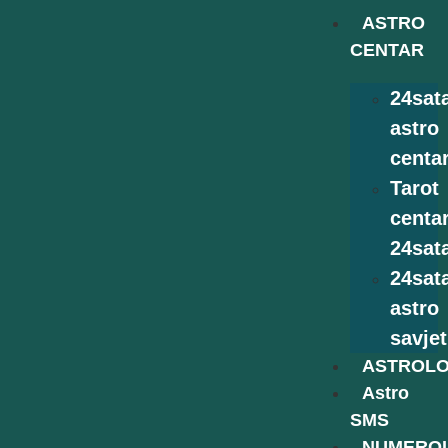
ASTRO
CENTAR
24sat
astro
centa
Tarot
centa
24sat
24sat
astro
savjet
ASTROLO
Astro
SMS
NUMEROL