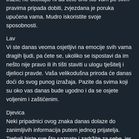
pravima pripada dobiti, zvjezdana je poruka
upućena vama. Mudro iskoristite svoje
sposobnosti.
Lav
Vi ste danas veoma osjetljivi na emocije svih vama
dragih ljudi, pa ćete se, ukoliko se ispostavi da im
nešto nije pravo ili ih tišti staviti u ulogu tješitelj i
djelioci pravde. Vaša velikodušna priroda će danas
doći do svog punog izražaja. Pazite da svima koji
su oko vas danas bude ugodno i da se osjete
voljenim i zaštićenim.
Djevica
Neki pripadnici ovog znaka danas dolaze do
zanimljivih informacija putem jednog prijatelja.
Trebali biste sve što saznate i zadržite za sebe, jer