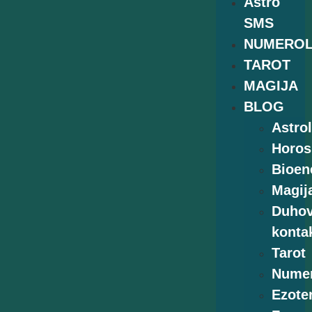
Astro
SMS
NUMEROL
TAROT
MAGIJA
BLOG
Astrol
Horos
Bioen
Magij
Duhov
kontak
Tarot
Numer
Ezoter